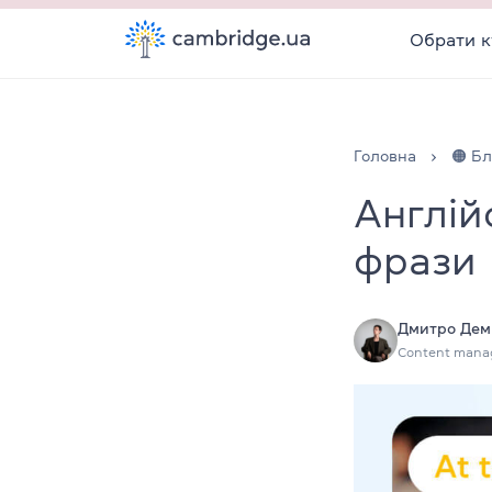
Обрати к
Головна
🟠 Бл
Англійс
фрази
Дмитро Дем
Content mana