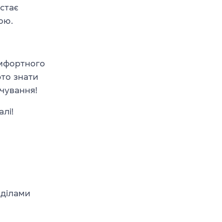
 стає
ою.
мфортного
рто знати
рчування!
алі!
зділами