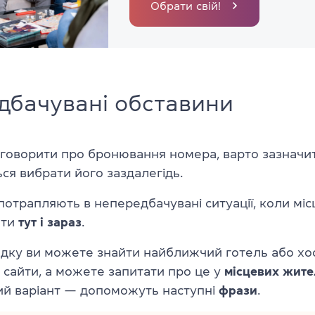
Обрати свій!
дбачувані обставини
 говорити про бронювання номера, варто зазначи
ся вибрати його заздалегідь.
 потрапляють в непередбачувані ситуації, коли міс
ати
тут і зараз
.
адку ви можете знайти найближчий готель або хо
і сайти, а можете запитати про це у
місцевих жите
ий варіант — допоможуть наступні
фрази
.