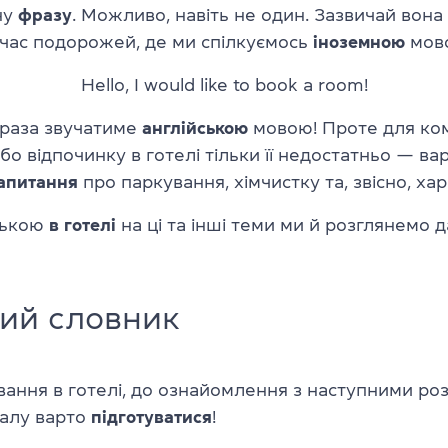
ну
фразу
. Можливо, навіть не один. Зазвичай вона
 час подорожей, де ми спілкуємось
іноземною
мов
Hello, I would like to book a room!
фраза звучатиме
англійською
мовою! Проте для ко
о відпочинку в готелі тільки її недостатньо — ва
апитання
про паркування, хімчистку та, звісно, ха
ською
в готелі
на ці та інші теми ми й розглянемо д
ий словник
вання в готелі, до ознайомлення з наступними ро
іалу варто
підготуватися
!