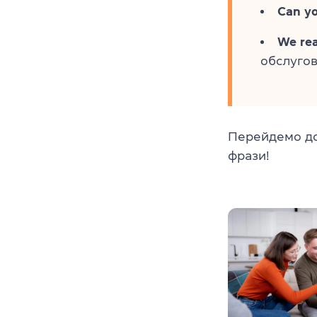
Can yo
We rea
обслугов
Перейдемо д
фрази!