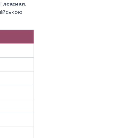
ї
лексики
.
лійською