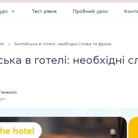
урс
Тест рівня
Пробний урок
Конт
ог
Англійська в готелі: необхідні слова та фрази
ька в готелі: необхідні с
ʼяненко
ger