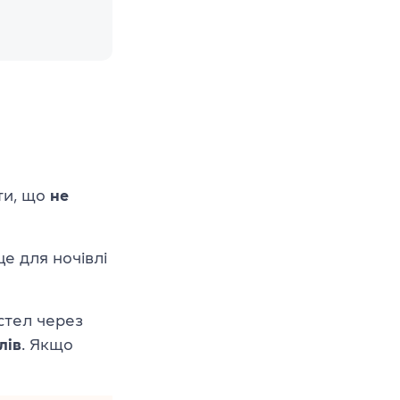
ти, що
не
це для ночівлі
стел через
лів
. Якщо