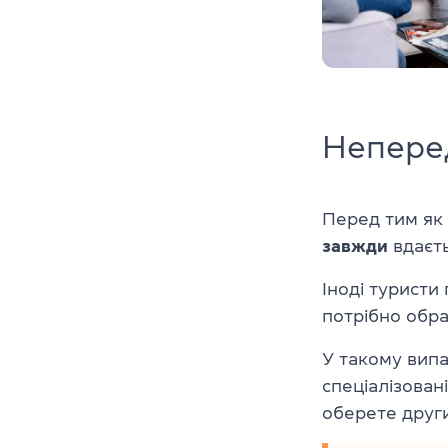
Непере
Перед тим як
завжди
вдаєть
Іноді туристи
потрібно обр
У такому вип
спеціалізован
оберете друг