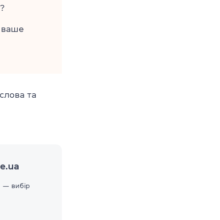
?
 ваше
слова та
e.ua
 — вибір