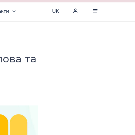
акти
UK
лова та