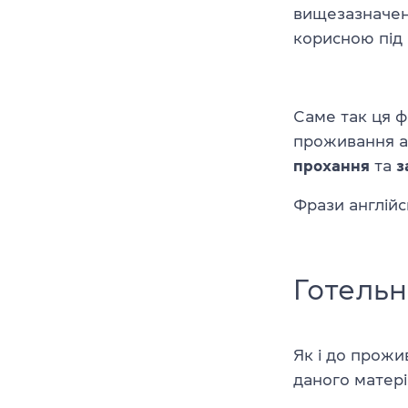
вищезазначе
корисною під
Саме так ця 
проживання аб
прохання
та
з
Фрази англій
Готельн
Як і до прожи
даного матер