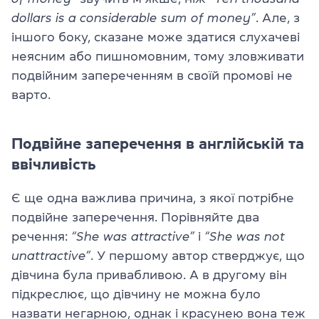
dollars is a considerable sum of money”
. Але, з
іншого боку, сказане може здатися слухачеві
неясним або пишномовним, тому зловживати
подвійним запереченням в своїй промові не
варто.
Подвійне заперечення в англійській та
ввічливість
Є ще одна важлива причина, з якої потрібне
подвійне заперечення. Порівняйте два
речення:
“She was attractive”
і
“She was not
unattractive”
. У першому автор стверджує, що
дівчина була привабливою. А в другому він
підкреслює, що дівчину не можна було
назвати негарною, однак і красунею вона теж