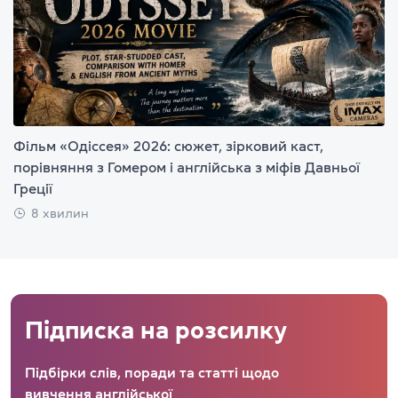
Фільм «Одіссея» 2026: сюжет, зірковий каст,
порівняння з Гомером і англійська з міфів Давньої
Греції
8 хвилин
Підписка на розсилку
Підбірки слів, поради та статті щодо
вивчення англійської