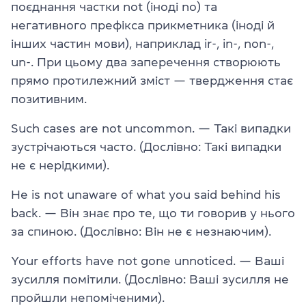
поєднання частки not (іноді no) та
негативного префікса прикметника (іноді й
інших частин мови), наприклад ir-, in-, non-,
un-. При цьому два заперечення створюють
прямо протилежний зміст — твердження стає
позитивним.
Such cases are not uncommon. — Такі випадки
зустрічаються часто. (Дослівно: Такі випадки
не є нерідкими).
He is not unaware of what you said behind his
back. — Він знає про те, що ти говорив у нього
за спиною. (Дослівно: Він не є незнаючим).
Your efforts have not gone unnoticed. — Ваші
зусилля помітили. (Дослівно: Ваші зусилля не
пройшли непоміченими).