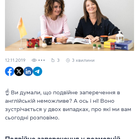
12.11.2019
3
3 хвилини
☝ Ви думали, що подвійне заперечення в
англійській неможливе? А ось і ні! Воно
зустрічається у двох випадках, про які ми вам
сьогодні розповімо.
Подвійне заперечення у розмовній