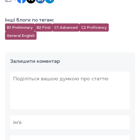
Інші блоги по тегам:
B1 Preliminary
B2 First
C1 Advanced
C2 Proficiency
General English
Залишити коментар