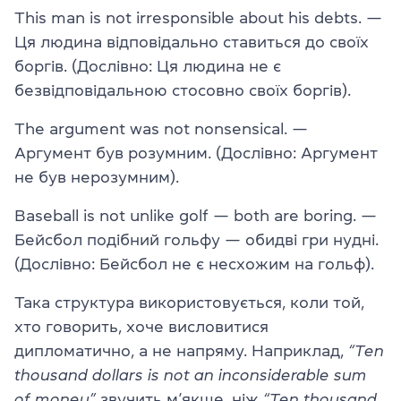
This man is not irresponsible about his debts. —
Ця людина відповідально ставиться до своїх
боргів. (Дослівно: Ця людина не є
безвідповідальною стосовно своїх боргів).
The argument was not nonsensical. —
Аргумент був розумним. (Дослівно: Аргумент
не був нерозумним).
Baseball is not unlike golf — both are boring. —
Бейсбол подібний гольфу — обидві гри нудні.
(Дослівно: Бейсбол не є несхожим на гольф).
Така структура використовується, коли той,
хто говорить, хоче висловитися
дипломатично, а не напряму. Наприклад,
“Ten
thousand dollars is not an inconsiderable sum
of money”
звучить м’якше, ніж
“Ten thousand