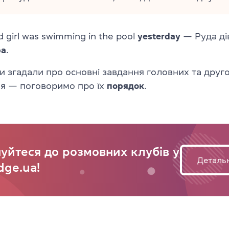
 girl was swimming in the pool
yesterday
— Руда ді
ра
.
и згадали про основні завдання головних та друг
ня — поговоримо про їх
порядок
.
уйтеся до розмовних клубів у
Деталь
dge.ua!