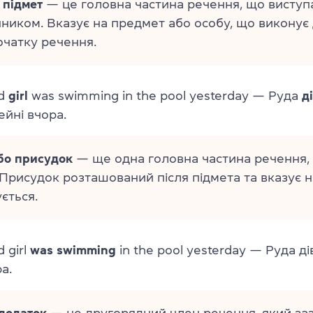
 підмет
— це головна частина речення, що виступ
ником. Вказує на предмет або особу, що виконує 
початку речення.
ed
girl
was swimming in the pool yesterday — Руда
д
ейні вчора.
або присудок
— ще одна головна частина речення,
 Присудок розташований після підмета та вказує на
ється.
 girl
was swimming
in the pool yesterday — Руда д
а.
 додаток
— це другорядний член речення, який за