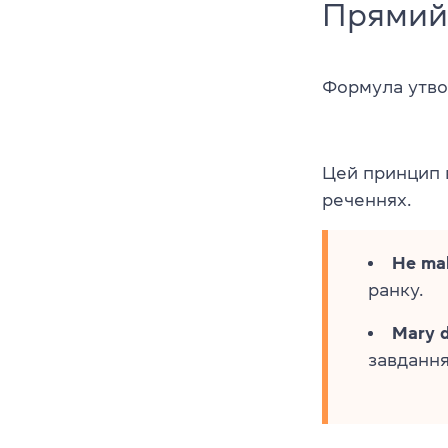
Прямий 
Формула утво
Цей принцип 
реченнях.
He mak
ранку.
Mary d
завдання