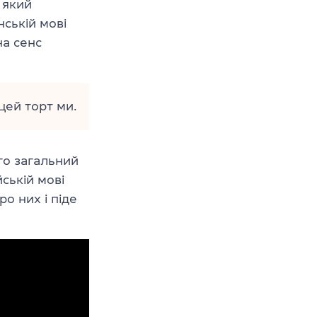
 який
нській мові
на сенс
цей торт ми.
го загальний
йській мові
ро них і піде