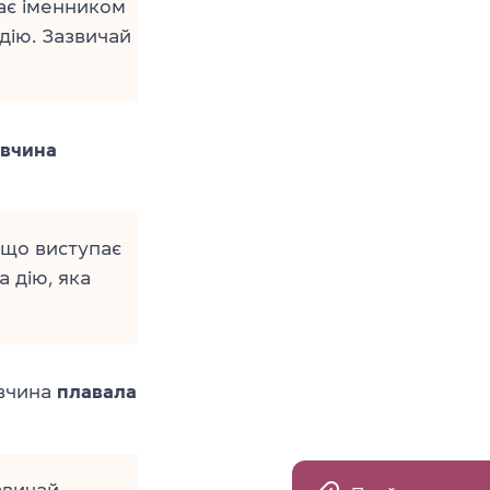
ає іменником
дію. Зазвичай
івчина
 що виступає
 дію, яка
івчина
плавала
звичай