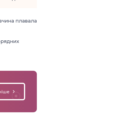
вчина плавала
орядних
ніше