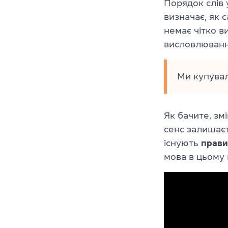
Порядок слів 
визначає, як
немає чітко в
висловлюванн
Ми купувал
Як бачите, зм
сенс залишає
існують
прави
мова в цьому 