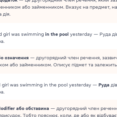
менником або займенником. Вказує на предмет, на
 дія.
 girl was swimming
in the pool
yesterday — Руда ді
а.
або означення
— другорядний член речення, зазвич
ом або займенником. Описує підмет та залежить 
d
girl was swimming in the pool yesterday —
Руда
ді
а.
odifier або обставина
— другорядний член реченн
рисудок. Тобто пояснює, коли, де або як відбуваєт