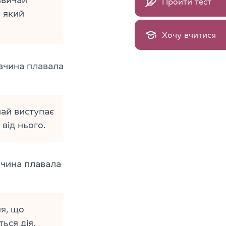
Пройти тест
 який
Хочу вчитися
вчина плавала
ай виступає
від нього.
вчина плавала
я, що
ься дія.