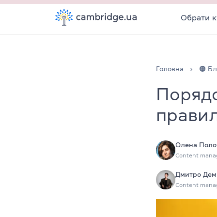
Обрати к
Головна
🟠 Бл
Порядо
правил
Олена Поло
Content mana
Дмитро Дем
Content mana