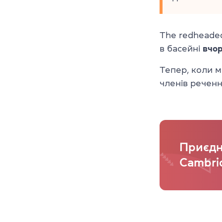
The redheaded
в басейні
вчо
Тепер, коли м
членів речен
Приєдн
Cambrі