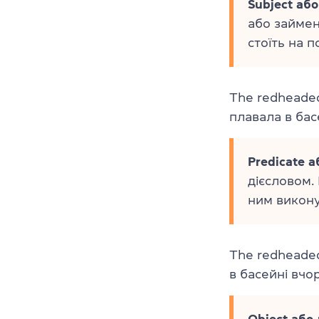
Subject або
або займен
стоїть на 
The redhead
плавала в бас
Predicate 
дієсловом.
ним викону
The redheaded
в басейні вчор
Object або