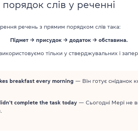
порядок слів у реченні
рення речень з прямим порядком слів така:
Підмет → присудок → додаток → обставина.
використовуємо тільки у стверджувальних і запе
es breakfast every morning
— Він готує сніданок 
idn't complete the task today
— Сьогодні Мері не 
.