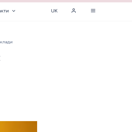
акти
UK
иклади
: