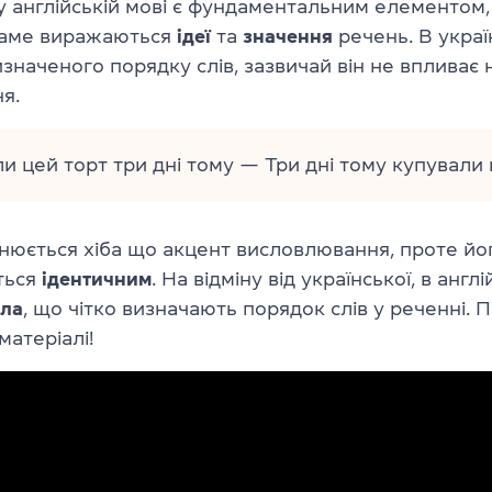
у англійській мові є фундаментальним елементом,
 саме виражаються
ідеї
та
значення
речень. В украї
изначеного порядку слів, зазвичай він не впливає 
я.
и цей торт три дні тому — Три дні тому купували 
інюється хіба що акцент висловлювання, проте йо
ться
ідентичним
. На відміну від української, в англі
ла
, що чітко визначають порядок слів у реченні. П
матеріалі!