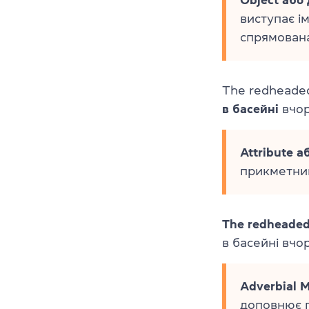
виступає і
спрямована
The redheaded
в басейні
вчор
Attribute 
прикметник
The redheade
в басейні вчор
Adverbial M
доповнює п