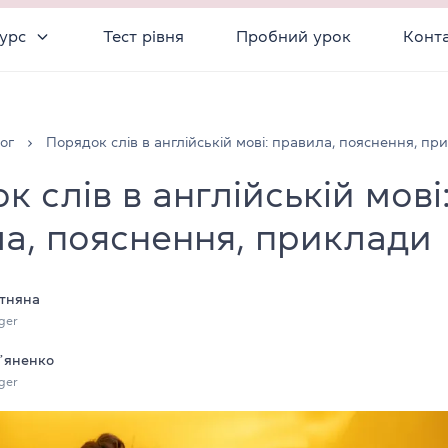
урс
Тест рівня
Пробний урок
Конт
ог
Порядок слів в англійській мові: правила, пояснення, пр
к слів в англійській мові
а, пояснення, приклади
тняна
ger
ʼяненко
ger