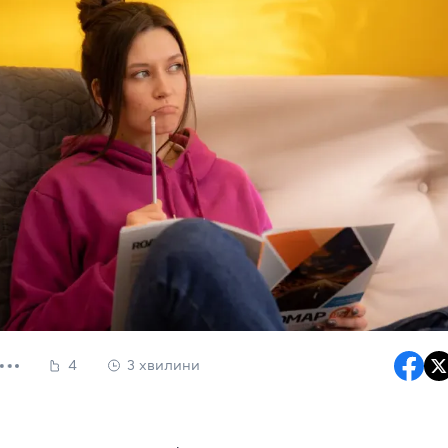
4
3 хвилини