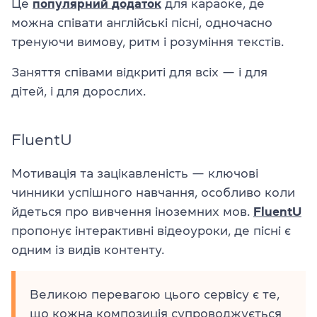
Це
популярний
додаток
для караоке, де
можна співати англійські пісні, одночасно
тренуючи вимову, ритм і розуміння текстів.
Заняття співами відкриті для всіх — і для
дітей, і для дорослих.
FluentU
Мотивація та зацікавленість — ключові
чинники успішного навчання, особливо коли
йдеться про вивчення іноземних мов.
FluentU
пропонує інтерактивні відеоуроки, де пісні є
одним із видів контенту.
Великою перевагою цього сервісу є те,
що кожна композиція супроводжується