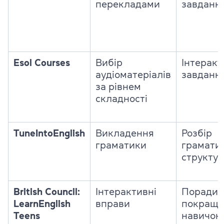
перекладами
завданн
Esol Courses
Вибір
Інтеракт
аудіоматеріалів
завданн
за рівнем
складності
TuneIntoEnglish
Викладення
Розбір
граматики
грамати
структур
British Council:
Інтерактивні
Поради 
LearnEnglish
вправи
покраще
Teens
навичок