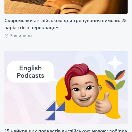
Скоромовки англійською для тренування вимови: 25
варіантів з перекладом
3 хвилини
15 найкращих подкастів англійською мовою: добірка