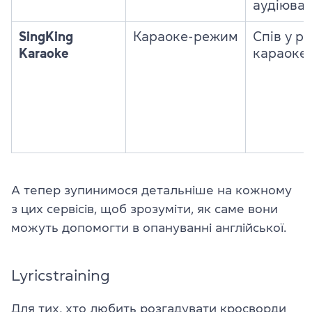
аудіюва
SingKing
Караоке-режим
Спів у р
Karaoke
караоке
А тепер зупинимося детальніше на кожному
з цих сервісів, щоб зрозуміти, як саме вони
можуть допомогти в опануванні англійської.
Lyricstraining
Для тих, хто любить розгадувати кросворди