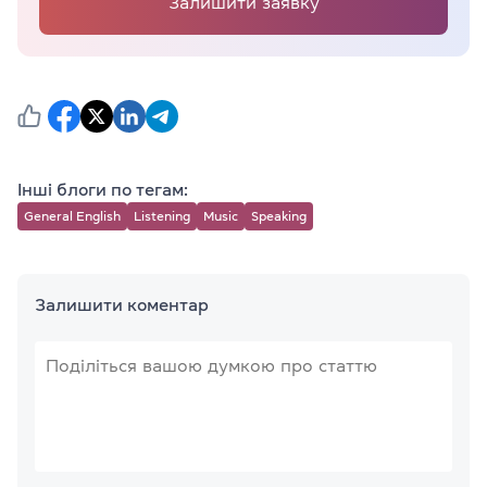
Залишити заявку
Інші блоги по тегам:
General English
Listening
Music
Speaking
Залишити коментар