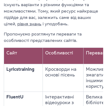
існують варіанти з різними функціями та
можливостями. Тому, який ресурс найкраще
підійде для вас, залежить саме від ваших
цілей,
рівня знань
і уподобань.
Пропонуємо розглянути переваги та
особливості представлених сайтів.
Сайт
Особливості
Переваг
Lyricstraining
Кросворди на
Можливі
основі пісень
змагатис
іншими
користу
FluentU
Інтерактивні
Велика
відеоуроки з
бібліоте