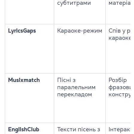
субтитрами
матеріал
LyricsGaps
Караоке-режим
Спів у р
караоке
Musixmatch
Пісні з
Розбір
паралельним
фразови
перекладом
конструк
EnglishClub
Тексти пісень з
Інтеракт