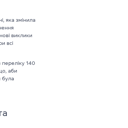
і, яка змінила
гнення
 нові виклики
ри всі
 переліку 140
що, аби
я була
та