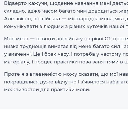
Відверто кажучи, щоденне навчання мені даєть
складно, адже часом багато чим доводиться же
Але звісно, англійська — міжнародна мова, яка
комунікувати з людьми з різних куточків нашої 
Моя мета — освоїти англійську на рівні С1, проте
низка труднощів вимагає від мене багато сил і з
у вивченні. Це і брак часу, і потреба у частому 
матеріалу, і процес практики поза заняттями в ц
Проте я з впевненістю можу сказати, що мої на
покращилися дуже відчутно і з'явилося набагат
можливостей для практики мови.