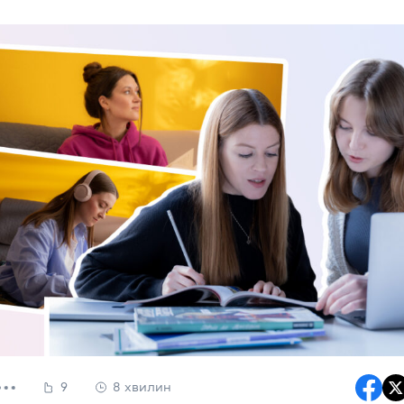
9
8 хвилин