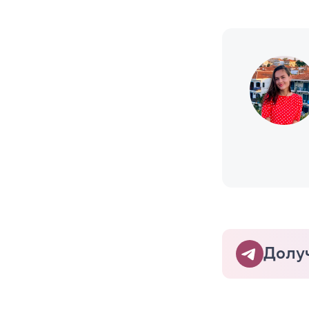
Долуч