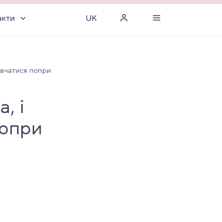
акти
UK
авчатися попри
, і
попри