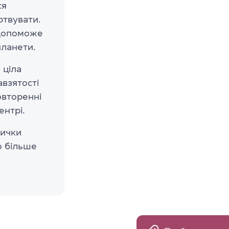
ся
ртвувати.
 допоможе
планети.
 ціла
авзятості
повторенні
ентрі.
вички
о більше