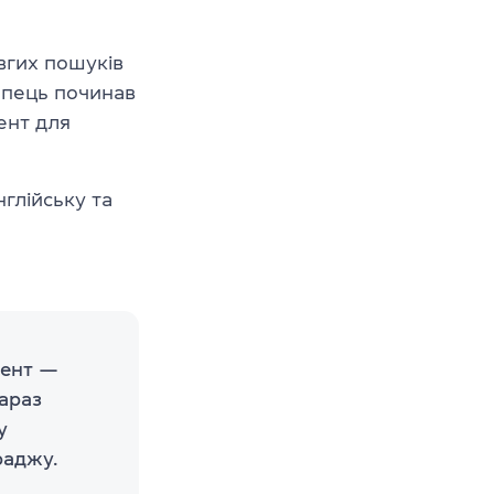
вгих пошуків
лопець починав
ент для
глійську та
мент —
Зараз
у
раджу.