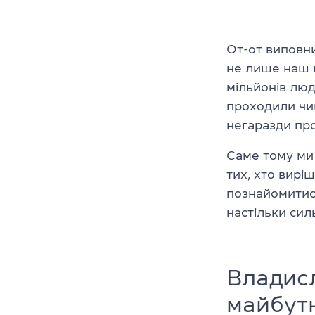
От-от виповни
не лише наш п
мільйонів лю
проходили чим
негаразди про
Саме тому ми 
тих, хто вирі
познайомитися
настільки сил
Владисл
майбут