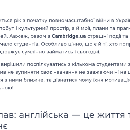
ться рік з початку повномасштабної війни в Україн
обут і культурний простір, а й мрії, плани та пра
дей. Авжеж, разом з
Cambridge.ua
страшні події та
ало студентів. Особливо цінно, що є й ті, хто поп
довжує сумлінно займатись і сьогодні.
вирішили поспілкуватись з кількома студентами з
шив не зупиняти своє навчання не зважаючи ні на 
 з ними ближче, та дізнатися чому їхня мотиваці
ьною!
ав: англійська — це життя 
нє