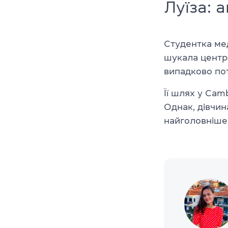
Луїза: 
Студентка мед
шукала центр,
випадково пот
Її шлях у Cam
Однак, дівчин
найголовніше