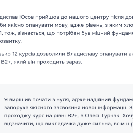
адислав Юсов прийшов до нашого центру після до
 би якісно опанувати мову, адже рівень, з яким х
1
, тож, зізнається, що потрібен був міцний фундам
озвитку.
зько 12 курсів дозволили Владиславу опанувати ан
 В2+, який він проходить зараз.
Я вирішив почати з нуля, адже надійний фунда
запорука якісного засвоєння нової інформації. 
проходжу курс на рівні B2+, в Олесі Турчак. Хоч
відзначити, що викладачка дуже сильна, всім її 