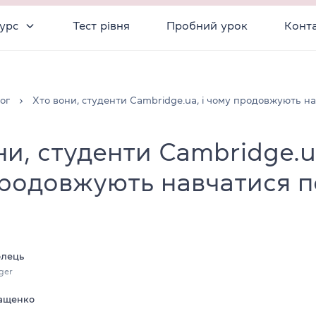
урс
Тест рівня
Пробний урок
Конт
ог
Хто вони, студенти Cambridge.ua, і чому продовжують н
ни, студенти Cambridge.ua
родовжують навчатися 
олець
ger
ащенко