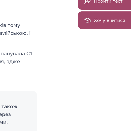
Пройти тест
Хочу вчитися
ків тому
глійською, і
опанувала С1.
ня, адже
о також
ерез
ми.