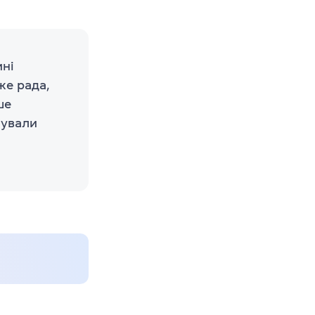
ині
же рада,
ше
мували