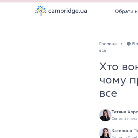
Обрати к
Головна
🟠 Бл
все
Хто во
чому п
все
Тетяна Хор
Content mana
Катерина П
Editor in Chief