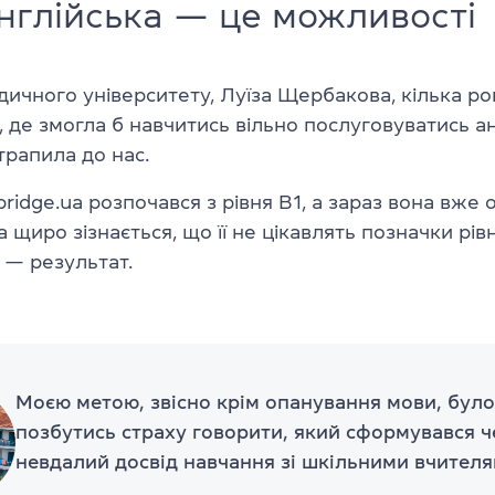
англійська — це можливості
ичного університету, Луїза Щербакова, кілька ро
 де змогла б навчитись вільно послуговуватись ан
рапила до нас.
bridge.ua розпочався з рівня В1, а зараз вона вже 
а щиро зізнається, що її не цікавлять позначки рів
 — результат.
Моєю метою, звісно крім опанування мови, бул
позбутись страху говорити, який сформувався ч
невдалий досвід навчання зі шкільними вчителя