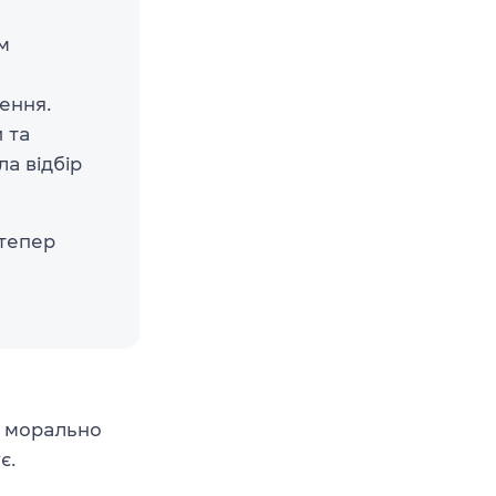
м
ення.
 та
ла відбір
 тепер
о морально
є.