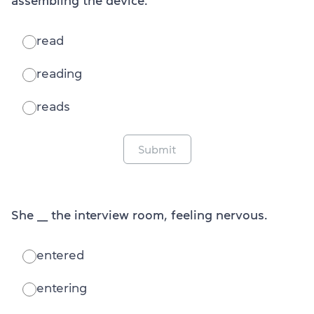
assembling the device.
read
reading
reads
Submit
She ___ the interview room, feeling nervous.
entered
entering