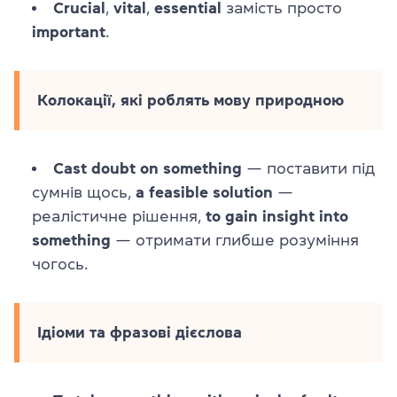
Crucial
,
vital
,
essential
замість просто
important
.
Колокації, які роблять мову природною
Cast doubt on something
— поставити під
сумнів щось,
a feasible solution
—
реалістичне рішення,
to gain insight into
something
— отримати глибше розуміння
чогось.
Ідіоми та фразові дієслова