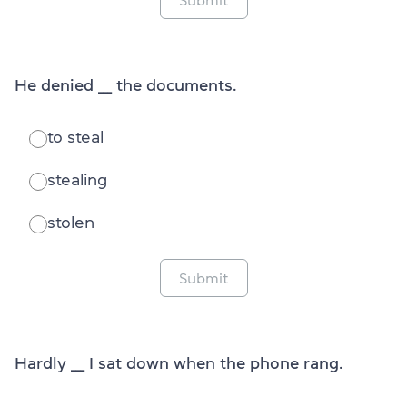
He denied ___ the documents.
to steal
stealing
stolen
Submit
Hardly ___ I sat down when the phone rang.