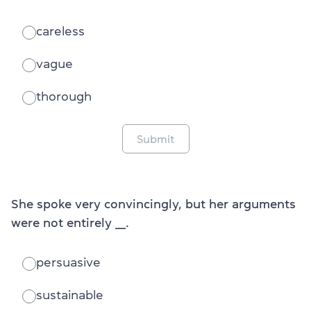
careless
vague
thorough
Submit
She spoke very convincingly, but her arguments
were not entirely ___.
persuasive
sustainable