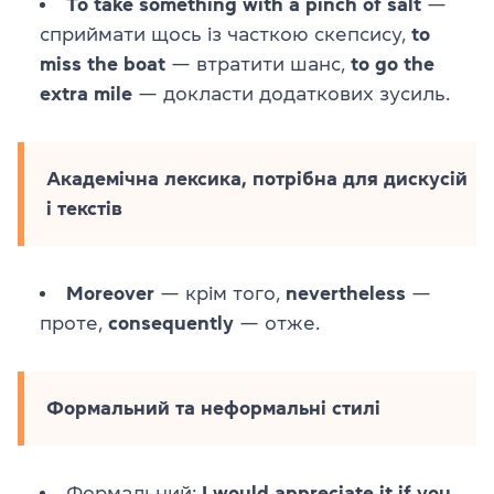
To take something with a pinch of salt
—
сприймати щось із часткою скепсису,
to
miss the boat
— втратити шанс,
to go the
extra mile
— докласти додаткових зусиль.
Академічна лексика, потрібна для дискусій
і текстів
Moreover
— крім того,
nevertheless
—
проте,
consequently
— отже.
Формальний та неформальні стилі
Формальний:
I would appreciate it if you