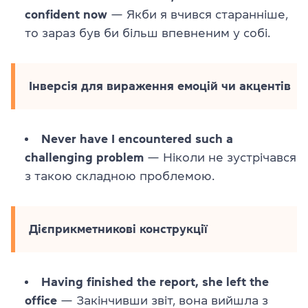
confident now
— Якби я вчився старанніше,
то зараз був би більш впевненим у собі.
Інверсія для вираження емоцій чи акцентів
Never have I encountered such a
challenging problem
— Ніколи не зустрічався
з такою складною проблемою.
Дієприкметникові конструкції
Having finished the report, she left the
office
— Закінчивши звіт, вона вийшла з