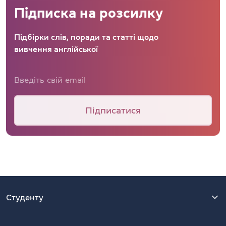
Підписка на розсилку
Підбірки слів, поради та статті щодо
вивчення англійської
Підписатися
Студенту