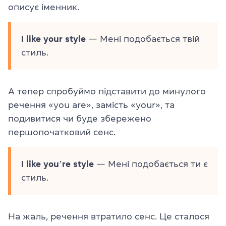
описує іменник.
I like your style
— Мені подобається твій
стиль.
А тепер спробуймо підставити до минулого
речення «you are», замість «your», та
подивитися чи буде збережено
першопочатковий сенс.
I like youʼre style
— Мені подобається ти є
стиль.
На жаль, речення втратило сенс. Це сталося