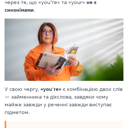
через те, що «youʼre» та «your»
не є
синонімами
.
У свою чергу,
«youʼre»
є комбінацією двох слів
— займенника та дієслова, завдяки чому
майже завжди у реченні завжди виступає
підметом.