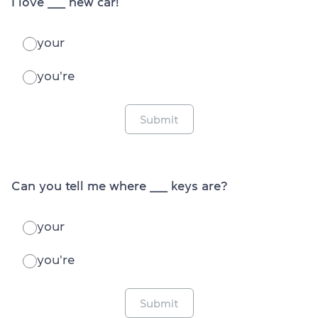
I love _____ new car!
your
you're
Submit
Can you tell me where _____ keys are?
your
you're
Submit