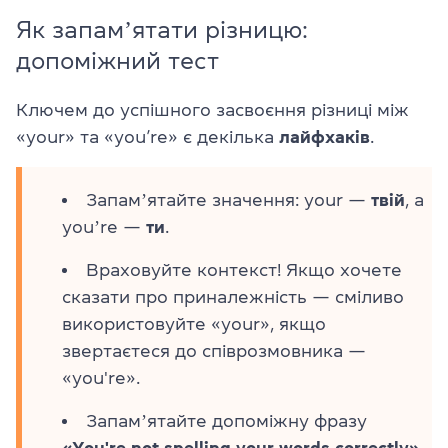
Як запамʼятати різницю:
допоміжний тест
Ключем до успішного засвоєння різниці між
«your» та «you’re» є декілька
лайфхаків
.
Запамʼятайте значення: your —
твій
, а
youʼre —
ти
.
Враховуйте контекст! Якщо хочете
сказати про приналежність — сміливо
використовуйте «your», якщо
звертаєтеся до співрозмовника —
«you're».
Запамʼятайте допоміжну фразу
«You're not spelling your words correctly»
.