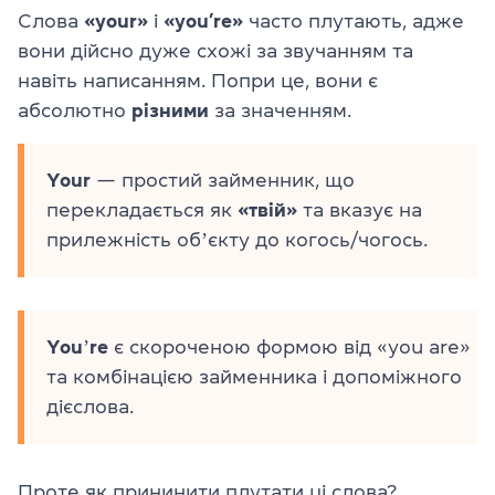
Слова
«your»
і
«you’re»
часто плутають, адже
вони дійсно дуже схожі за звучанням та
навіть написанням. Попри це, вони є
абсолютно
різними
за значенням.
Your
— простий займенник, що
перекладається як
«твій»
та вказує на
прилежність обʼєкту до когось/чогось.
Youʼre
є скороченою формою від «you are»
та комбінацією займенника і допоміжного
дієслова.
Проте як прининити плутати ці слова?