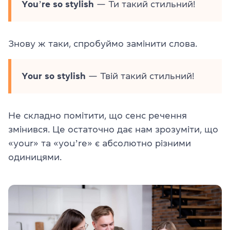
Youʼre so stylish
— Ти такий стильний!
Знову ж таки, спробуймо замінити слова.
Your so stylish
— Твій такий стильний!
Не складно помітити, що сенс речення
змінився. Це остаточно дає нам зрозуміти, що
«your» та «youʼre» є абсолютно різними
одиницями.