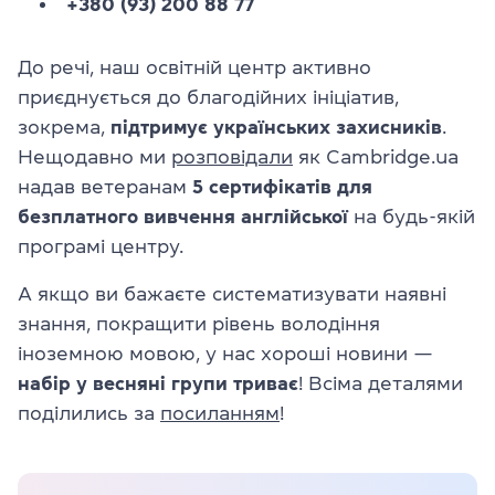
+380 (93) 200 88 77
До речі, наш освітній центр активно
приєднується до благодійних ініціатив,
зокрема,
підтримує українських захисників
.
Нещодавно ми
розповідали
як Cambridge.ua
надав ветеранам
5 сертифікатів для
безплатного вивчення англійської
на будь-якій
програмі центру.
А якщо ви бажаєте систематизувати наявні
знання, покращити рівень володіння
іноземною мовою, у нас хороші новини —
набір у весняні групи триває
! Всіма деталями
поділились за
посиланням
!