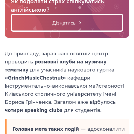
Як подолати страх спілкуватись
англійською?
Дізнатись
До прикладу, зараз наш освітній центр
проводить
розмовні клуби на музичну
тематику
для учасників наукового гуртка
«GrinchMusicChestnut»
кафедри
інструментально-виконавської майстерності
Київського столичного університету імені
Бориса Грінченка. Загалом вже відбулось
чотири speaking clubs
для студентів.
Головна мета таких подій
— вдосконалити