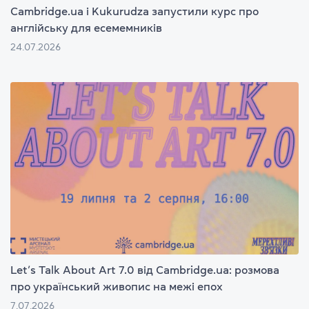
Cambridge.ua і Kukurudza запустили курс про
англійську для есемемників
24.07.2026
Let’s Talk About Art 7.0 від Cambridge.ua: розмова
про український живопис на межі епох
7.07.2026