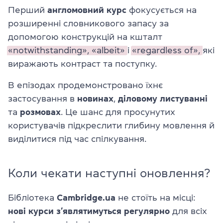
Перший
англомовний курс
фокусується на
розширенні словникового запасу за
допомогою конструкцій на кшталт
«notwithstanding»,
«albeit»
і
«regardless of»,
які
виражають контраст та поступку.
В епізодах продемонстровано їхнє
застосування в
новинах
,
діловому листуванні
та
розмовах
. Це шанс для просунутих
користувачів підкреслити глибину мовлення й
виділитися під час спілкування.
Коли чекати наступні оновлення?
Бібліотека
Cambridge.ua
не стоїть на місці:
нові курси з’являтимуться регулярно
для всіх