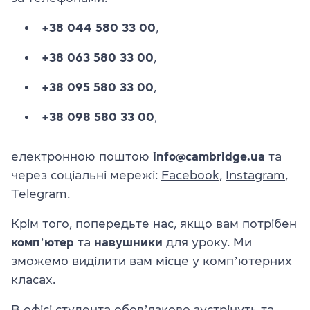
+38 044 580 33 00
,
+38 063 580 33 00
,
+38 095 580 33 00
,
+38 098 580 33 00
,
електронною поштою
info@cambridge.ua
та
через соціальні мережі:
Facebook
,
Instagram
,
Telegram
.
Крім того, попередьте нас, якщо вам потрібен
компʼютер
та
навушники
для уроку. Ми
зможемо виділити вам місце у компʼютерних
класах.
В офісі студента обовʼязково зустрінуть та