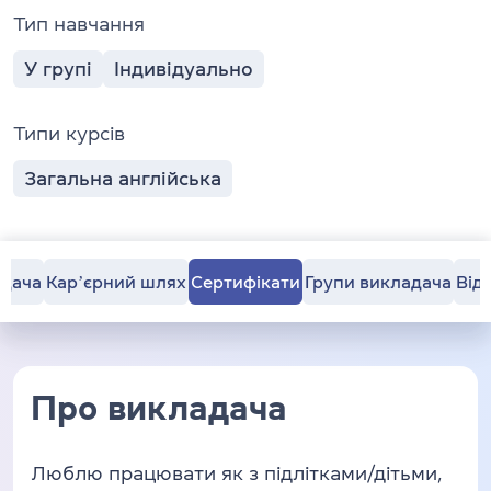
Тип навчання
У групі
Індивідуально
Типи курсів
Загальна англійська
адача
Карʼєрний шлях
Сертифікати
Групи викладача
Від
Про викладача
Люблю працювати як з підлітками/дітьми,