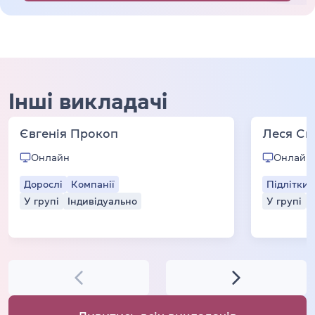
Інші викладачі
Євгенія Прокоп
Леся См
Онлайн
Онлайн
Дорослі
Компанії
Підлітки
У групі
Індивідуально
У групі