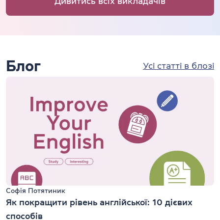
Дивитись всіх викладачів
Блог
Усі статті в блозі
Софія Потятиник
Як покращити рівень англійської: 10 дієвих
способів