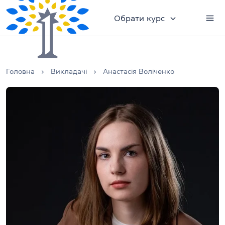
Обрати курс
Головна
Викладачі
Анастасія Воліченко