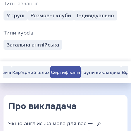
Тип навчання
У групі
Розмовні клуби
Індивідуально
Типи курсів
Загальна англійська
адача
Карʼєрний шлях
Сертифікати
Групи викладача
Від
Про викладача
Якщо англійська мова для вас — це