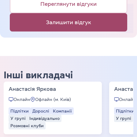
Переглянути відгуки
Залишити відгук
Інші викладачі
Анастасія Яркова
Анастас
Онлайн
Офлайн (м. Київ)
Онлайн
Підлітки
Дорослі
Компанії
Підлітки
У групі
Індивідуально
У групі
Розмовні клуби