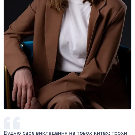
Будую своє викладання на трьох китах: трохи