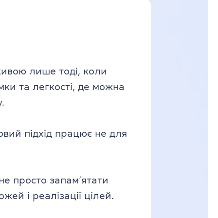
живою лише тоді, коли
мки та легкості, де можна
.
овий підхід працює не для
 не просто запам’ятати
жей і реалізації цілей.