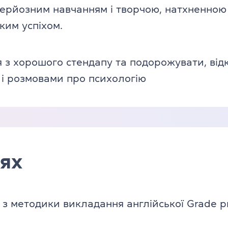
серйозним навчанням і творчою, натхненною
им успіхом.
з хорошого стендапу та подорожувати, відкр
 і розмовами про психологію
ях
з методики викладання англійської Grade p