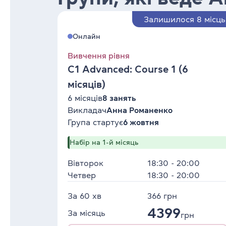
Залишилося 8 місць
Онлайн
Вивчення рівня
C1 Advanced: Course 1 (6
місяців)
6 місяців
8 занять
Викладач
Анна Романенко
Група стартує
6 жовтня
Набір на 1-й місяць
Вівторок
18:30 - 20:00
Четвер
18:30 - 20:00
За 60 хв
366
грн
4399
За місяць
грн