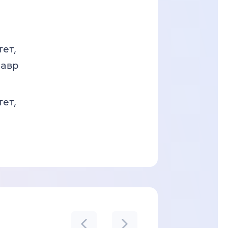
тет,
лавр
тет,