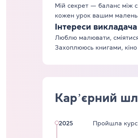
Мій секрет — баланс між 
кожен урок вашим маленьк
Інтереси викладача
Люблю малювати, сміятися 
Захоплююсь книгами, кіно
Карʼєрний шл
2025
Пройшла курс 