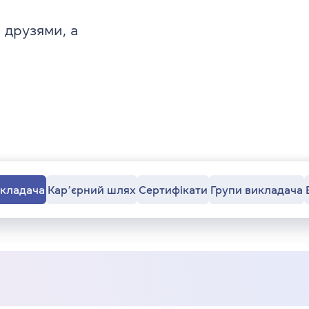
 друзями, а
икладача
Карʼєрний шлях
Сертифікати
Групи викладача