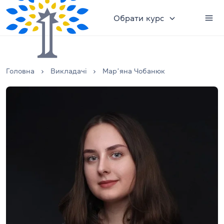
Обрати курс
Головна
Викладачі
Марʼяна Чобанюк