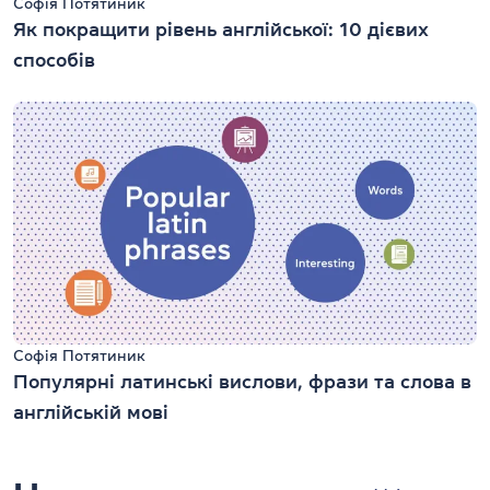
Софія Потятиник
Як покращити рівень англійської: 10 дієвих
способів
Софія Потятиник
Популярні латинські вислови, фрази та слова в
англійській мові