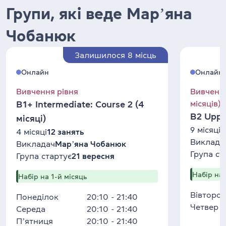
Групи, які веде Марʼяна
Чобанюк
Залишилося 8 місць
Онлайн
Онлайн
Вивчення рівня
Вивчення
місяців)
B1+ Intermediate: Course 2 (4
B2 Uppe
місяці)
9 місяців
4 місяці
12 занять
Виклада
Викладач
Марʼяна Чобанюк
Група ст
Група стартує
21 вересня
Набір на 
Набір на 1-й місяць
Вівторок
Понеділок
20:10 - 21:40
Четвер
Середа
20:10 - 21:40
Пʼятниця
20:10 - 21:40