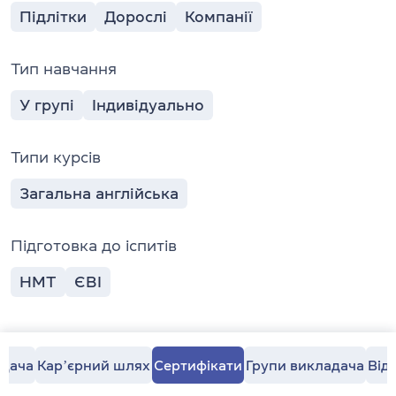
Підлітки
Дорослі
Компанії
Тип навчання
У групі
Індивідуально
Типи курсів
Загальна англійська
Підготовка до іспитів
НМТ
ЄВІ
адача
Карʼєрний шлях
Сертифікати
Групи викладача
Від