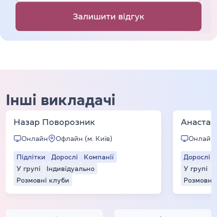
Залишити відгук
Інші викладачі
Назар Поворозник
Анастас
Онлайн
Офлайн (м. Київ)
Онлайн
Підлітки
Дорослі
Компанії
Дорослі
У групі
Індивідуально
У групі
Розмовні клуби
Розмовні