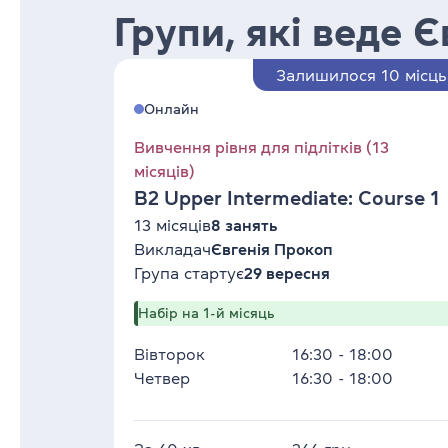
Групи, які веде 
Залишилося 10 місць
Онлайн
Вивчення рівня для підлітків (13
місяців)
B2 Upper Intermediate: Course 1
13 місяців
8 занять
Викладач
Євгенія Прокоп
Група стартує
29 вересня
Набір на 1-й місяць
Вівторок
16:30 - 18:00
Четвер
16:30 - 18:00