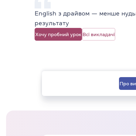
English з драйвом — менше нудь
результату
Хочу пробний урок
Всі викладачі
Про в