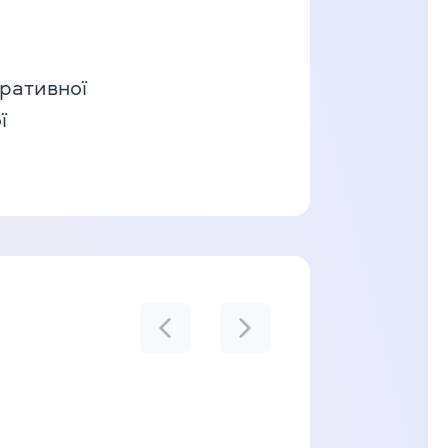
ративної
ї