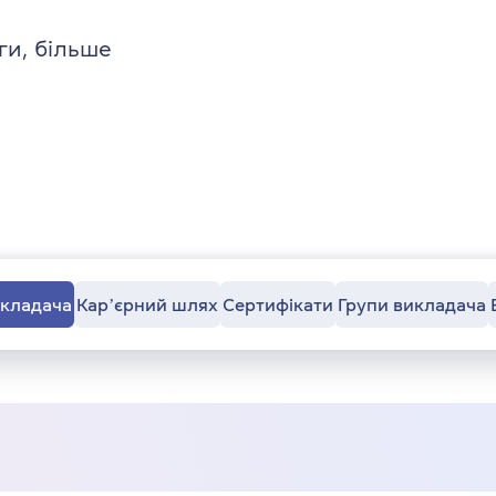
ги, більше
икладача
Карʼєрний шлях
Сертифікати
Групи викладача