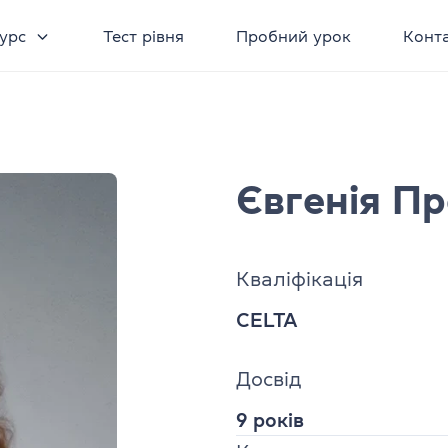
урс
Тест рівня
Пробний урок
Конт
Євгенія П
Кваліфікація
CELTA
Досвід
9 років