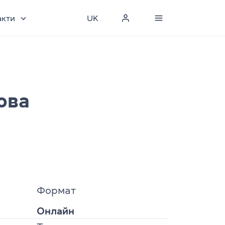
акти
UK
ова
Формат
Онлайн