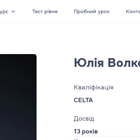
урс
Тест рівня
Пробний урок
Конт
Юлія Волк
Кваліфікація
CELTA
Досвід
13 років