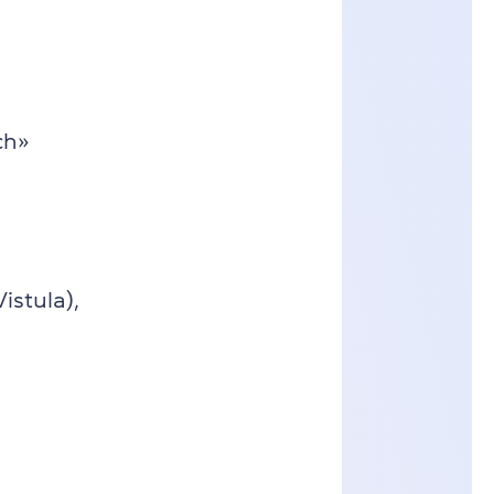
ch»
istula),