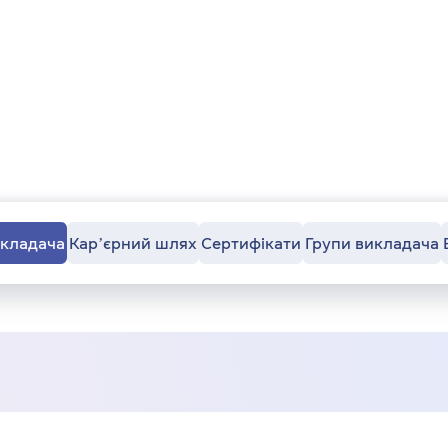
икладача
Карʼєрний шлях
Сертифікати
Групи викладача