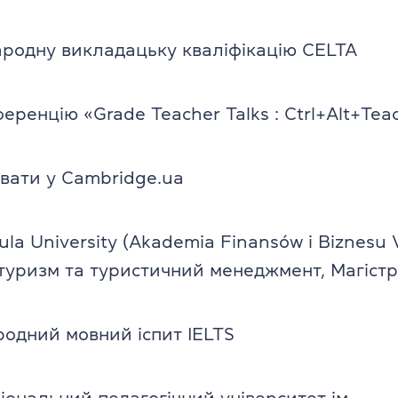
родну викладацьку кваліфікацію CELTA
еренцію «Grade Teacher Talks : Ctrl+Alt+Tea
вати у Cambridge.ua
ula University (Akademia Finansów i Biznesu V
уризм та туристичний менеджмент, Магістр
одний мовний іспит IELTS