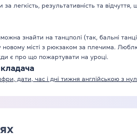
 за легкість, результативність та відчуття,
ожна знайти на танцполі (так, бальні танці —
 у новому місті з рюкзаком за плечима. Любл
ди є про що пожартувати на уроці.
икладача
фри, дати, час і дні тижня англійською з ну
ях