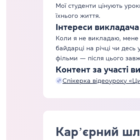
Мої студенти цінують уроки
їхнього життя.
Інтереси викладача
Коли я не викладаю, мене м
байдарці на річці чи десь
фільми — після цього завж
Контент за участі в
Спікерка відеоуроку «Ци
Карʼєрний шл