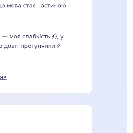
 що мова стає частиною
 моя слабкість 💃), у
ю довгі прогулянки й
ля»