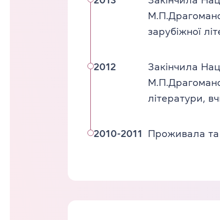
2013
Закінчила Нац
М.П.Драгоманов
зарубіжної літ
2012
Закінчила Нац
М.П.Драгомано
літератури, в
2010-2011
Проживала та