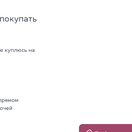
 покупать
не куплюсь на
 прямом
бочей