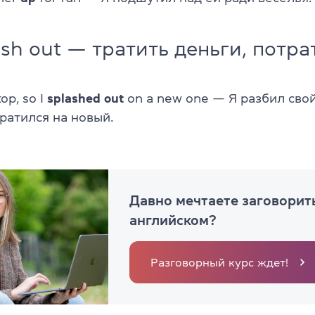
lash out — тратить деньги, потра
op, so I
splashed
out
on a new one — Я разбил свой
ратился на новый.
Давно мечтаете заговорит
английском?
Разговорный курс ждет!