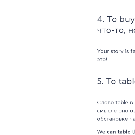
4. To bu
что-то, 
Your story is f
это!
5. To tab
Слово table 
смысле оно о
обстановке ча
We
can table
t