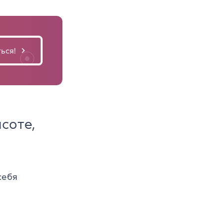
ься!
ысоте,
себя