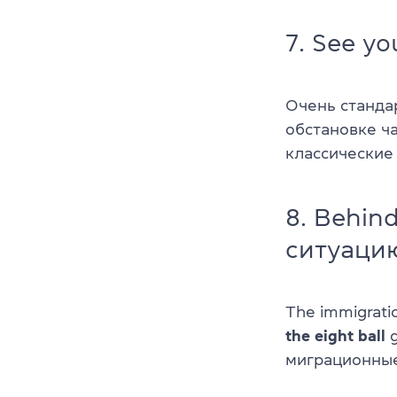
7. See yo
Очень станда
обстановке ч
классически
8. Behin
ситуаци
The immigratio
the eight ball
g
миграционные