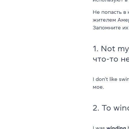
Не попасть в 
жителем Амер
Запомните их
1. Not m
что-то н
I don’t like sw
мое.
2. To wi
I was
winding