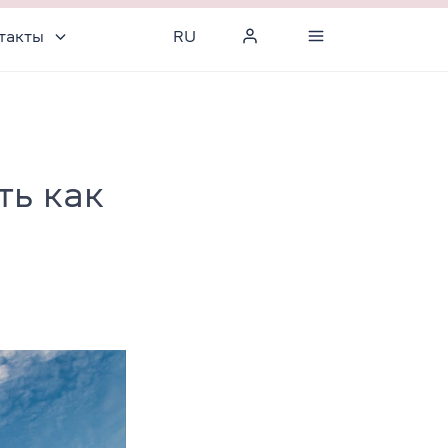
такты
RU
ть как