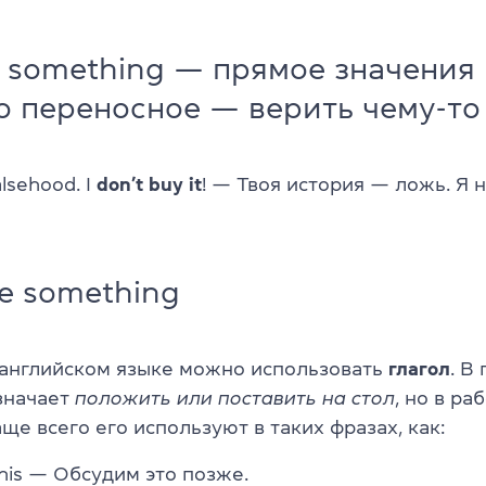
y something — прямое значения
но переносное — верить чему-то
alsehood. I
don’t
buy
it
! — Твоя история — ложь. Я 
le something
в английском языке можно использовать
глагол
. В
значает
положить или поставить на стол
, но в ра
ще всего его используют в таких фразах, как:
his — Обсудим это позже.