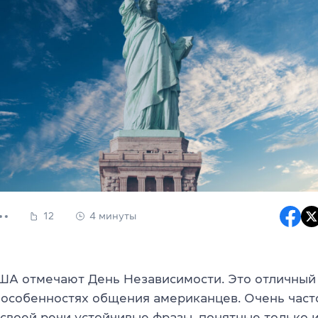
12
4 минуты
США отмечают День Независимости. Это отличный
 особенностях общения американцев. Очень част
 своей речи устойчивые фразы, понятные только 