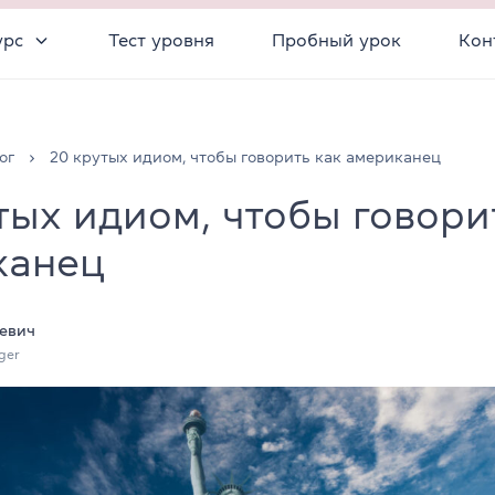
урс
Тест уровня
Пробный урок
Кон
ог
20 крутых идиом, чтобы говорить как американец
тых идиом, чтобы говори
канец
евич
ger