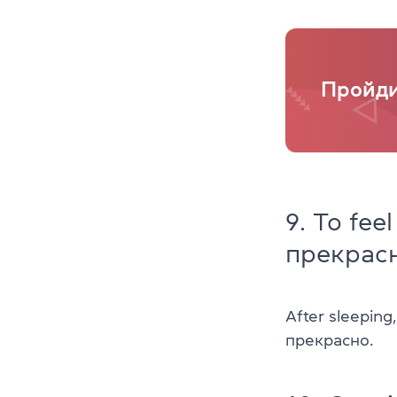
Пройди
9. To fee
прекрасн
After sleeping,
прекрасно.