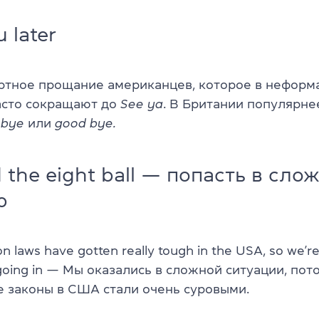
u later
ртное прощание американцев, которое в неформ
асто сокращают до
See ya
. В Британии популярне
е
bye
или
good bye.
d the eight ball — попасть в сло
ю
n laws have gotten really tough in the USA, so we’re 
oing in — Мы оказались в сложной ситуации, пот
 законы в США стали очень суровыми.