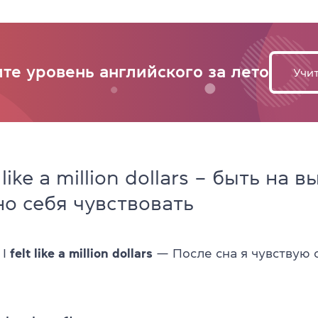
те уровень английского за лето
Учит
l like a million dollars – быть на в
о себя чувствовать
 I
felt like a million dollars
— После сна я чувствую 