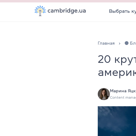
Выбрать к
Главная
🟠 Бл
20 кру
амери
Марина Яцк
Content mana