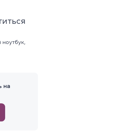
титься
 ноутбук,
ь на