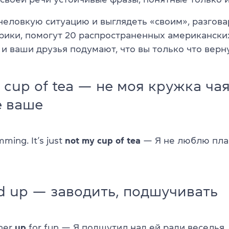
неловкую ситуацию и выглядеть «своим», разгова
ики, помогут 20 распространенных американски
 и ваши друзья подумают, что вы только что верн
y cup of tea — не моя кружка чая
е ваше
imming. It’s just
not my cup of tea
— Я не люблю плав
nd up — заводить, подшучивать
her
up
for fun — Я подшутил над ей ради веселья.