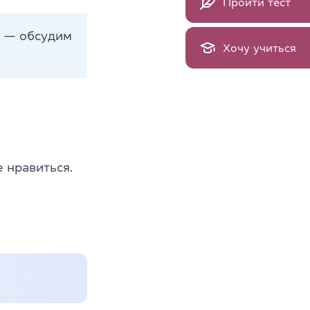
Пройти тест
е — обсудим
Хочу учиться
 нравиться.