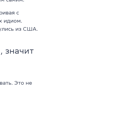
ривая с
х идиом.
улись из США.
, значит
ать. Это не