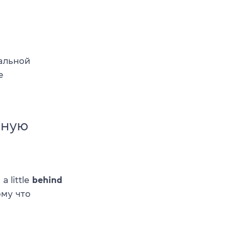
альной
е
жную
a little
behind
ому что