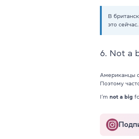
В британс
это сейчас.
6. Not a 
Американцы с
Поэтому част
I’m
not
a
big
fo
Подпи