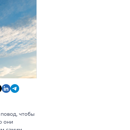
 повод, чтобы
о они
им самим.