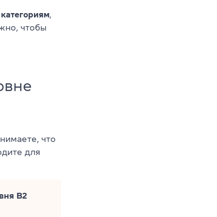
 категориям
,
жно, чтобы
овне
онимаете, что
ходите для
вня B2