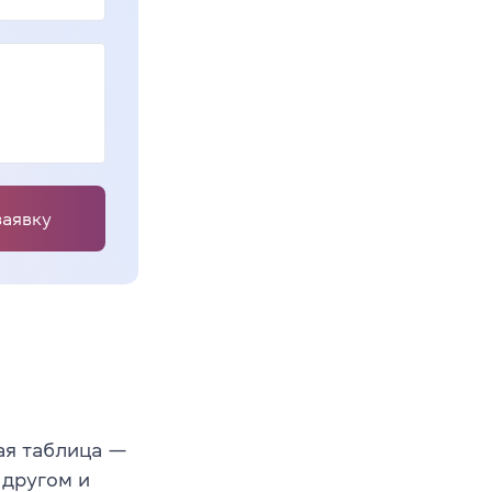
заявку
ая таблица —
 другом и