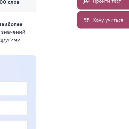
Пройти тест
000 слов
.
Хочу учиться
 наиболее
 значений,
другими.