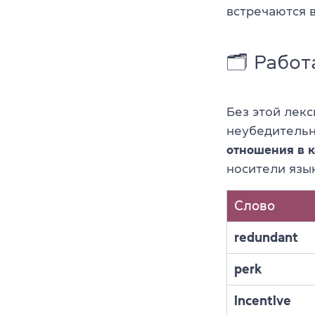
встречаются 
🗂 Работ
Без этой лекс
неубедитель
отношения в 
носители язык
Слово
redundant
perk
incentive