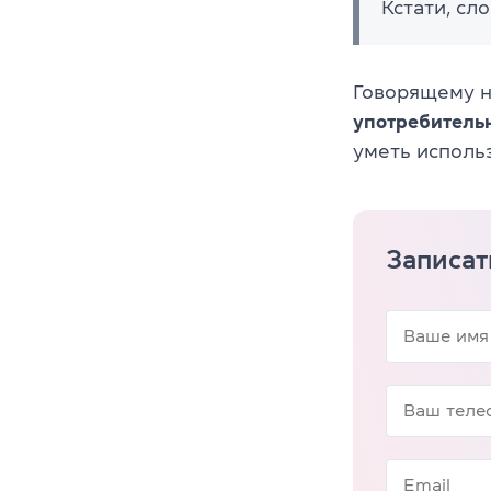
Кстати, сл
Говорящему 
употребитель
уметь использ
Записат