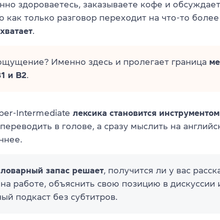
нно здороваетесь, заказываете кофе и обсуждает
о как только разговор переходит на что-то более
 хватает
.
ощущение? Именно здесь и пролегает граница
м
1 и B2
.
per-Intermediate
лексика становится инструменто
переводить в голове, а сразу мыслить на английс
ннее.
словарный запас решает
, получится ли у вас расск
на работе, объяснить свою позицию в дискуссии 
ый подкаст без субтитров.