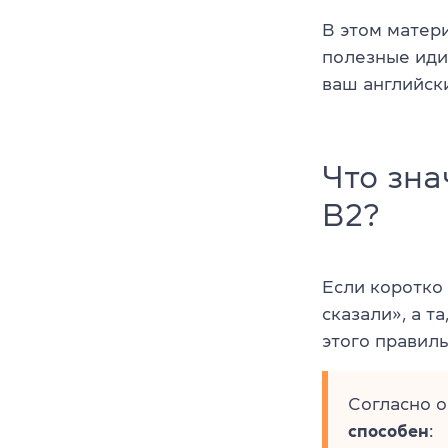
В этом матер
полезные иди
ваш английск
Что зна
B2?
Если коротк
сказали», а та
этого правиль
Согласно 
способен
: