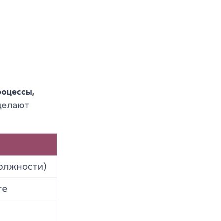
роцессы,
 делают
олжности)
те