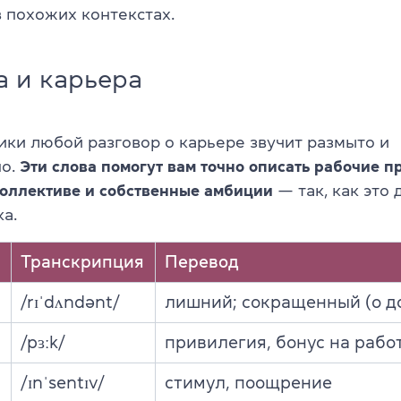
в похожих контекстах.
а и карьера
ики любой разговор о карьере звучит размыто и
но.
Эти слова помогут вам точно описать рабочие п
коллективе и собственные амбиции
— так, как это
а.
Транскрипция
Перевод
/rɪˈdʌndənt/
лишний; сокращенный (о д
/pɜːk/
привилегия, бонус на рабо
/ɪnˈsentɪv/
стимул, поощрение