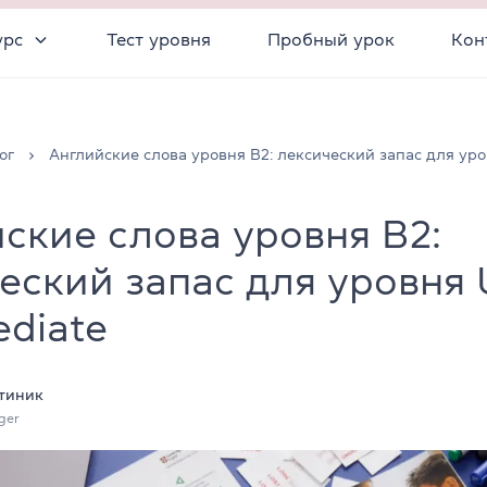
урс
Тест уровня
Пробный урок
Кон
ог
Английские слова уровня B2: лексический запас для ур
ские слова уровня B2:
еский запас для уровня 
ediate
тиник
ger