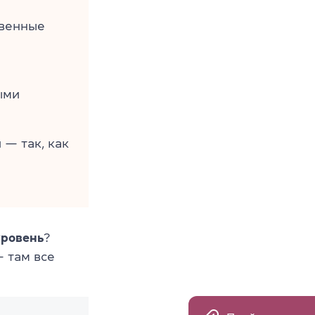
твенные
ыми
я
— так, как
уровень
?
 там все