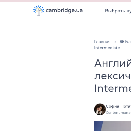
Выбрать к
Главная
🟠 Бл
Intermediate
Англий
лексич
Interm
София Потя
Content mana