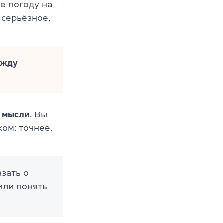
е погоду на
 серьёзное,
ежду
м мысли
. Вы
ком: точнее,
азать о
или понять