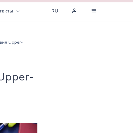
такты
RU
овня Upper-
Upper-