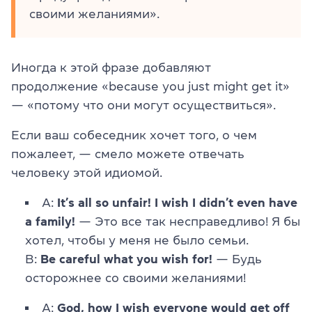
своими желаниями».
Иногда к этой фразе добавляют
продолжение «because you just might get it»
— «потому что они могут осуществиться».
Если ваш собеседник хочет того, о чем
пожалеет, — смело можете отвечать
человеку этой идиомой.
A:
It’s all so unfair! I wish I didn’t even have
a family!
— Это все так несправедливо! Я бы
хотел, чтобы у меня не было семьи.
B:
Be careful what you wish for!
— Будь
осторожнее со своими желаниями!
A:
God, how I wish everyone would get off