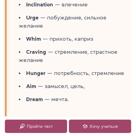
Inclination
— влечение
Urge
— побуждение, сильное
желание
Whim
— прихоть, каприз
Craving
— стремление, страстное
желание
Hunger
— потребность, стремление
Aim
— замысел, цель,
Dream
— мечта.
Пройти тест
Хочу учиться
Кроме того, есть другие глаголы, которые