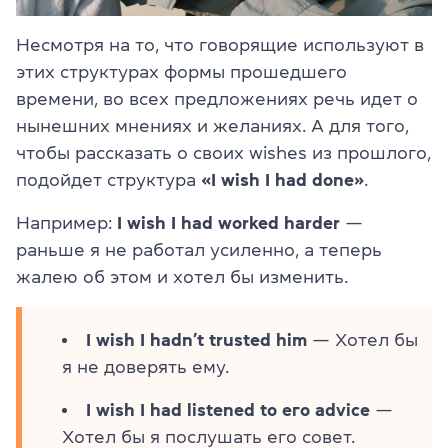
Несмотря на то, что говорящие используют в
этих структурах формы прошедшего
времени, во всех предложениях речь идет о
нынешних мнениях и желаниях. А для того,
чтобы рассказать о своих wishes из прошлого,
подойдет структура
«I wish I had done»
.
Например:
I wish I had worked harder
—
раньше я не работал усиленно, а теперь
жалею об этом и хотел бы изменить.
I wish I hadn’t trusted him
— Хотел бы
я не доверять ему.
I wish I had listened to его advice
—
Хотел бы я послушать его совет.