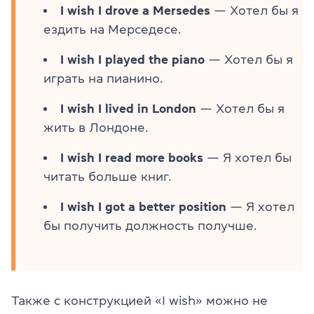
I wish I drove a Mersedes
— Хотел бы я
ездить на Мерседесе.
I wish I played the piano
— Хотел бы я
играть на пианино.
I wish I lived in London
— Хотел бы я
жить в Лондоне.
I wish I read more books
— Я хотел бы
читать больше книг.
I wish I got a better position
— Я хотел
бы получить должность получше.
Также с конструкцией «I wish» можно не