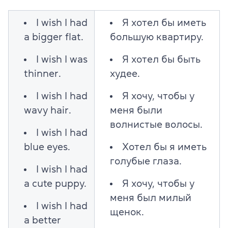
I wish I had
Я хотел бы иметь
a bigger flat.
большую квартиру.
I wish I was
Я хотел бы быть
thinner.
худее.
I wish I had
Я хочу, чтобы у
wavy hair.
меня были
волнистые волосы.
I wish I had
blue eyes.
Хотел бы я иметь
голубые глаза.
I wish I had
a cute puppy.
Я хочу, чтобы у
меня был милый
I wish I had
щенок.
a better