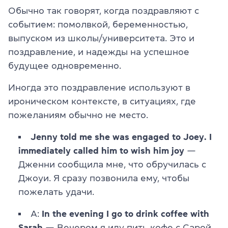
Обычно так говорят, когда поздравляют с
событием: помолвкой, беременностью,
выпуском из школы/университета. Это и
поздравление, и надежды на успешное
будущее одновременно.
Иногда это поздравление используют в
ироническом контексте, в ситуациях, где
пожеланиям обычно не место.
Jenny told me she was engaged to Joey. I
immediately called him to wish him joy
—
Дженни сообщила мне, что обручилась с
Джоуи. Я сразу позвонила ему, чтобы
пожелать удачи.
А:
In the evening I go to drink coffee with
Sarah
— Вечером я иду пить кофе с Сарой.