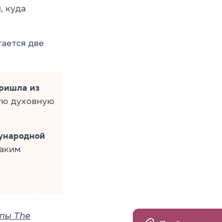
, куда
гается две
ришла из
шую духовную
дународной
Таким
ппы The