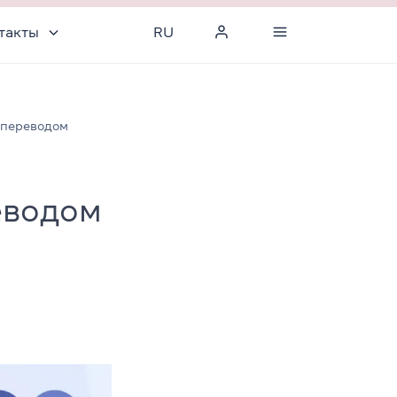
такты
RU
с переводом
еводом