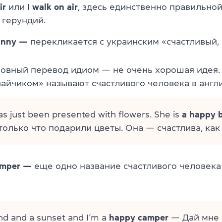
ir
или
I walk on air
, здесь единственно правильно
 герундий.
unny —
перекликается с украинским «счастливый, 
ловный перевод идиом — не очень хорошая идея.
зайчиком» называют счастливого человека в англ
as just been presented with flowers. She is
a happy 
олько что подарили цветы. Она — счастлива, как
amper —
еще одно название счастливого человека
nd and a sunset and I’m a
happy camper
— Дай мне 