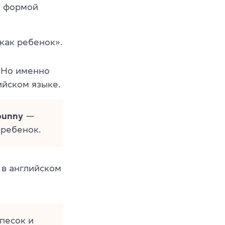
й формой
как ребенок».
 Но именно
ийском языке.
bunny
—
 ребенок.
 в английском
песок и