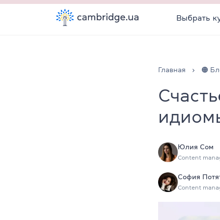
Выбрать к
Главная
🟠 Бл
Счасть
идиомы
Юлия Сом
Content mana
София Потя
Content mana