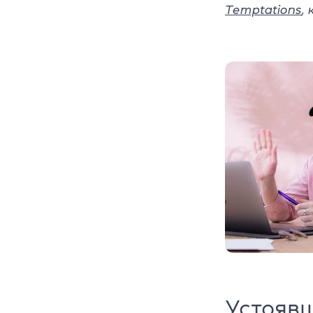
Temptations
,
Устояв