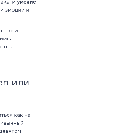
ека, и
умение
и эмоции и
т вас и
жимся
ого в
ven или
ться как на
привычный
 девятом