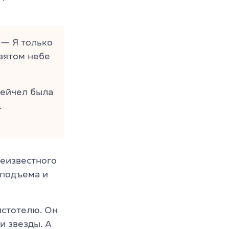
— Я только
вятом небе
Рейчел была
.
щеизвестного
 подъема и
истотелю. Он
и звезды. А