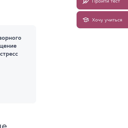
Пройти тест
Хочу учиться
ворного
бщение
 стресс
ые