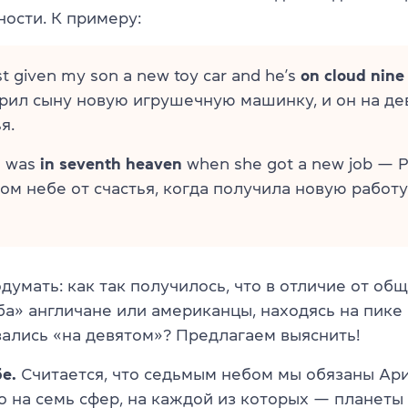
ости. К примеру:
ust given my son a new toy car and he’s
on cloud nine
рил сыну новую игрушечную машинку, и он на де
я.
l was
in seventh heaven
when she got a new job — 
ом небе от счастья, когда получила новую работу
умать: как так получилось, что в отличие от об
ба» англичане или американцы, находясь на пике
зались «на девятом»? Предлагаем выяснить!
е.
Считается, что седьмым небом мы обязаны Ар
 на семь сфер, на каждой из которых — планеты 