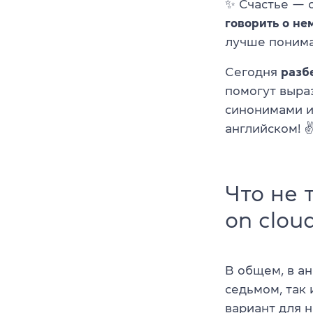
✨ Счастье — 
говорить о не
лучше понима
Сегодня
разб
помогут выра
синонимами и
английском! 
Что не 
on clou
В общем, в ан
седьмом, так 
вариант для н