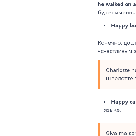
he walked on a
будет именно
Happy b
Конечно, дос
«счастливым 
Charlotte h
Шарлотте т
Happy c
языке.
Give me sa