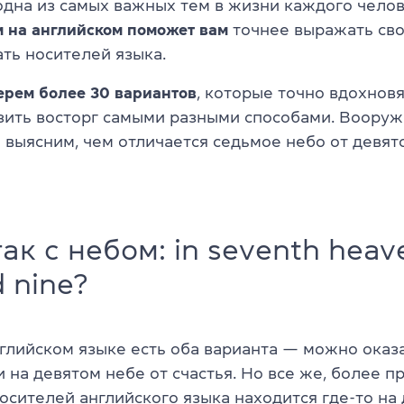
одна из самых важных тем в жизни каждого челов
м на английском поможет вам
точнее выражать сво
ть носителей языка.
ерем более 30 вариантов
, которые точно вдохновя
зить восторг самыми разными способами. Воору
 выясним, чем отличается седьмое небо от девят
✌
так с небом: in seventh hea
d nine?
глийском языке есть оба варианта — можно оказа
и на девятом небе от счастья. Но все же, более 
осителей английского языка находится где-то на