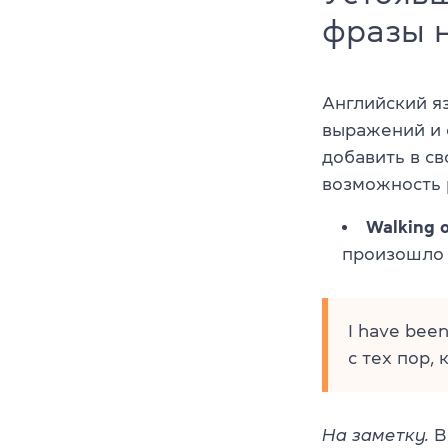
фразы н
Английский я
выражений и 
добавить в св
возможность 
Walking 
произошло 
I have bee
с тех пор,
На заметку.
В