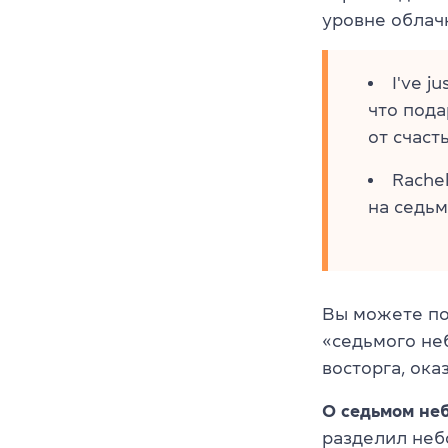
уровне облачн
I've j
что пода
от счасть
Rache
на седьм
Вы можете под
«седьмого не
восторга, ока
О седьмом неб
разделил небо