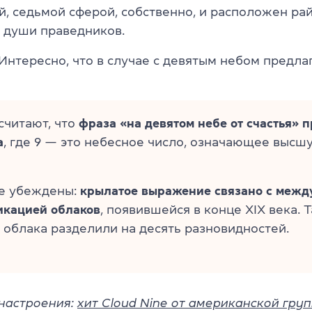
, седьмой сферой, собственно, и расположен рай
 души праведников.
Интересно, что в случае с девятым небом предла
считают, что
фраза «на девятом небе от счастья»
п
а
, где 9 — это небесное число, означающее выс
е убеждены:
крылатое выражение связано с меж
икацией облаков
, появившейся в конце XIX века. 
 облака разделили на десять разновидностей.
настроения:
хит Cloud Nine от американской гру