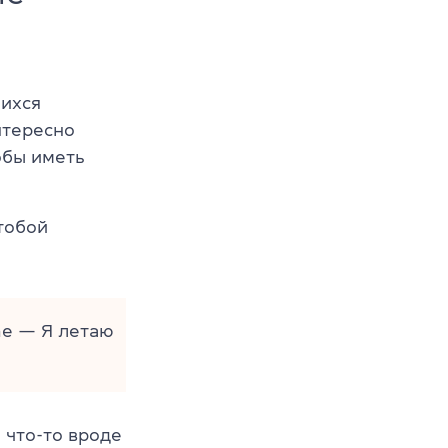
шихся
нтересно
обы иметь
тобой
me — Я летаю
 что-то вроде