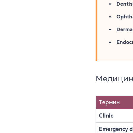
Dentis
Ophth
Dermat
Endocr
Медицин
Термин
Clinic
Emergency d