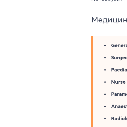
Медицин
Genera
Surge
Paedia
Nurse
Param
Anaest
Radiol