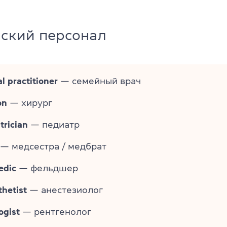
ский персонал
l practitioner
— семейный врач
on
— хирург
trician
— педиатр
— медсестра / медбрат
edic
— фельдшер
hetist
— анестезиолог
ogist
— рентгенолог