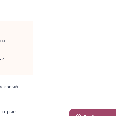
 и
ки.
олезный
оторые