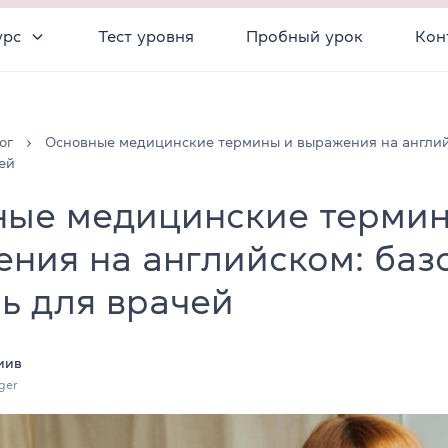
урс
Тест уровня
Пробный урок
Кон
ог
Основные медицинские термины и выражения на англий
ей
ные медицинские термин
ния на английском: баз
ь для врачей
иив
ger