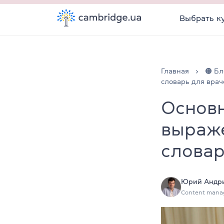
Выбрать к
Главная
🟠 Бл
словарь для врач
Основ
выраже
словар
Юрий Андр
Content mana