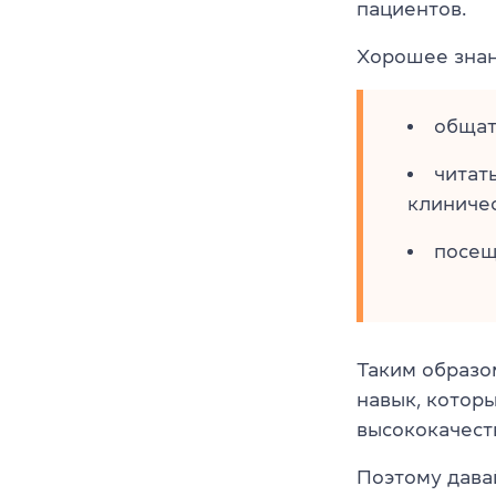
пациентов.
Хорошее знан
общат
читат
клиниче
посещ
Таким образо
навык, котор
высококачест
Поэтому дава