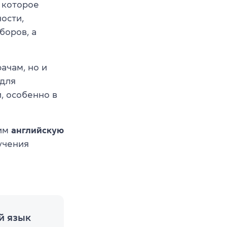
 которое
ости,
боров, а
ачам, но и
 для
, особенно в
им
английскую
учения
й язык