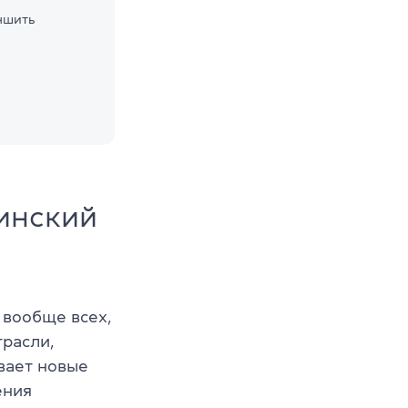
чшить
инский
 вообще всех,
трасли,
вает новые
ения