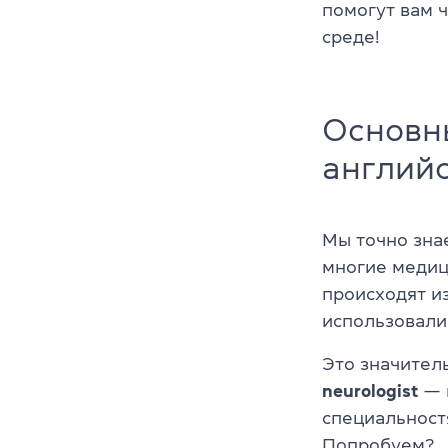
помогут вам 
среде!
Основн
англий
Мы точно зна
многие медиц
происходят и
использовали
Это значител
neurologist
— н
специальност
Попробуем?