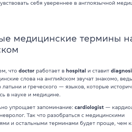
чувствовать себя увереннее в англоязычной меди
ые медицинские термины н
ском
ем, что
doctor
работает в
hospital
и ставит
diagnosi
инские слова на английском звучат знакомо, вед
з латыни и греческого — языков, которые истори
сь в науке и медицине.
ьно упрощает запоминание:
cardiologist
— кардиол
евролог. Так что разобраться с медицинскими
ями и остальными терминами будет проще, чем к