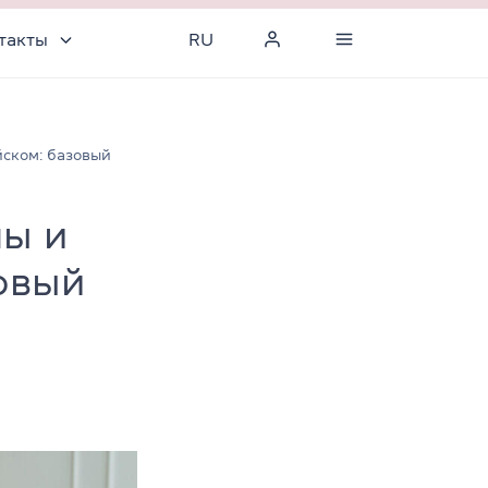
такты
RU
ском: базовый
ы и
овый