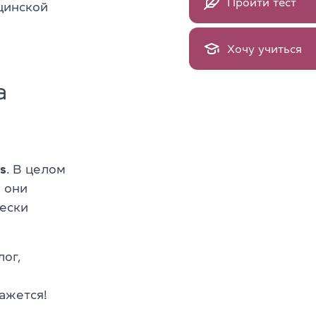
Пройти тест
цинской
Хочу учиться
а
s
. В целом
ь они
чески
ог,
ажется!