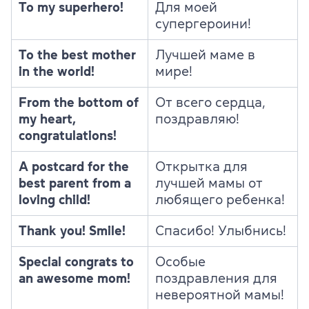
To my superhero!
Для моей
супергероини!
To the best mother
Лучшей маме в
in the world!
мире!
From the bottom of
От всего сердца,
my heart,
поздравляю!
congratulations!
A postcard for the
Открытка для
best parent from a
лучшей мамы от
loving child!
любящего ребенка!
Thank you! Smile!
Спасибо! Улыбнись!
Special congrats to
Особые
an awesome mom!
поздравления для
невероятной мамы!