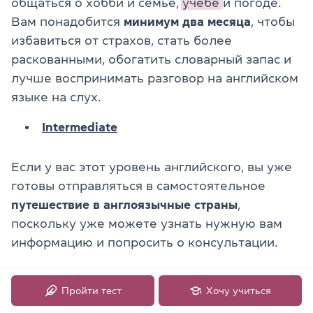
общаться о хобби и семье,
учебе
и погоде.
Вам понадобится
минимум два месяца
, чтобы
избавиться от страхов, стать более
раскованными, обогатить словарный запас и
лучше воспринимать разговор на английском
языке на слух.
Intermediate
Если у вас этот уровень английского, вы уже
готовы отправляться в самостоятельное
путешествие в англоязычные страны
,
поскольку уже можете узнать нужную вам
информацию и попросить о консультации.
К тому же студенты с Intermediate
могут
устроиться на работу
, где нужно общаться с
Пройти тест
Хочу учиться
клиентами на английском. В то же время вам