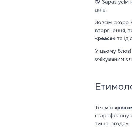
🌎 Зараз усім
днів.
Зовсім скоро 
вторгнення, т
«peace»
та іді
У цьому блозі
очікуваним сл
Етимоло
Термін
«peace
старофранцуз
тиша, згода».