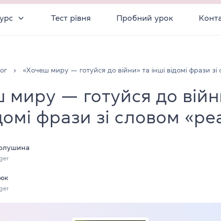
урс
Тест рівня
Пробний урок
Конт
ог
«Хочеш миру — готуйся до війни» та інші відомі фрази зі
 миру — готуйся до війн
ідомі фрази зі словом «pe
Полушина
ger
юк
ger