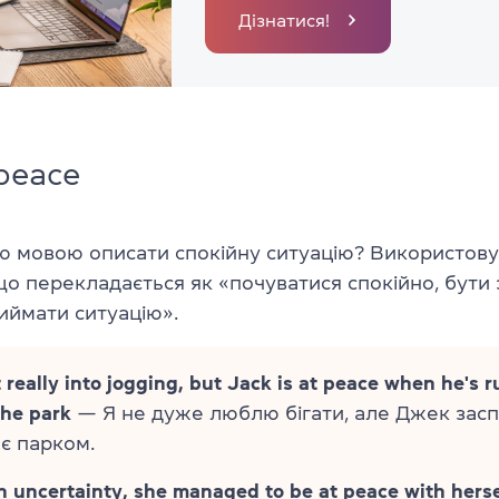
Дізнатися!
 peace
ою мовою описати спокійну ситуацію? Використов
 що перекладається як «почуватися спокійно, бут
иймати ситуацію».
t really into jogging, but Jack is at peace when he's 
the park
— Я не дуже люблю бігати, але Джек засп
ає парком.
n uncertainty, she managed to be at peace with herse