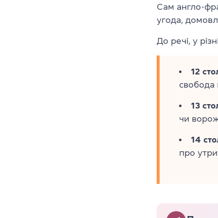
Сам англо-фр
угода, домовле
До речі, у різн
12 сто
свобода 
13 сто
чи ворож
14 сто
про утри