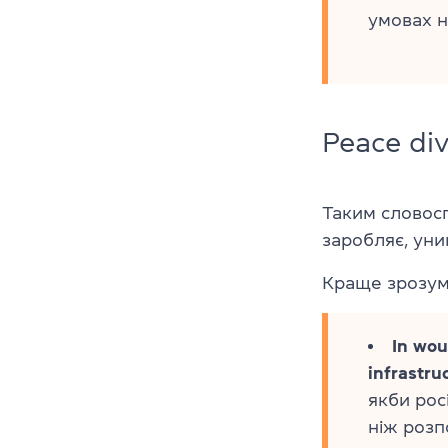
умовах н
Peace di
Таким словосп
заробляє, уни
Краще зрозумі
In wou
infrastru
якби рос
ніж розп