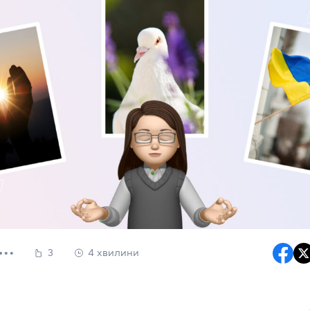
3
4 хвилини