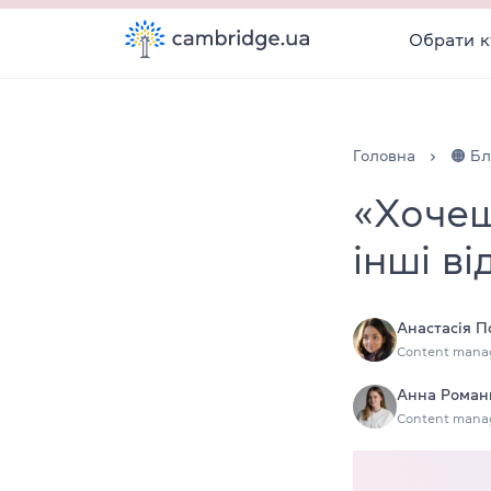
Обрати к
Головна
🟠 Бл
«Хочеш
інші в
Анастасія 
Content mana
Анна Роман
Content mana