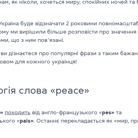
 нам, як ніколи, хочеться миру, спокійних ночей т
Україна буде відзначати 2 роковини повномасшта
ому ми вирішили більше розповісти про значення
оми, що з ним повʼязані.
 ви дізнаєтеся про популярні фрази з таким бажан
овом для кожного українця!
гія слова «peace»
»
походить
від англо-французького «
pes»
та
ького «
pais»
. Останнє перекладається як «мир, п