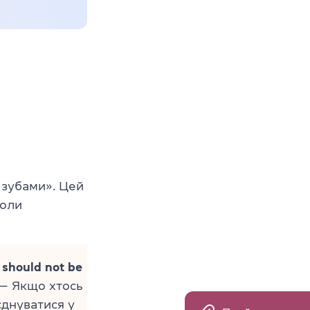
 зубами». Цей
коли
 should not be
 Якщо хтось
єднуватися у