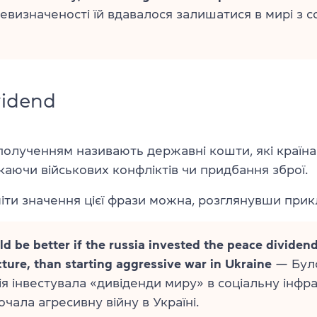
евизначеності їй вдавалося залишатися в мирі з с
vidend
олученням називають державні кошти, які країна 
каючи військових конфліктів чи придбання зброї.
ти значення цієї фрази можна, розглянувши прик
ld be better if the russia invested the peace dividend
cture, than starting aggressive war in Ukraine
— Було
ія інвестувала «дивіденди миру» в соціальну інфр
очала агресивну війну в Україні.