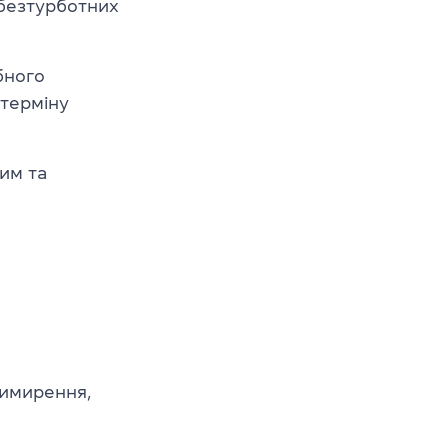
а безтурботних
бного
 терміну
им та
римирення,