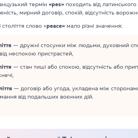
анцузький термін
«pes»
походить від латинського
ність, мирний договір, спокій, відсутність ворожне
і століття слово «
peace»
мало різні значення:
ліття
— дружні стосунки між людьми, духовний спо
від неспокою пристрастей,
ліття
— стан тиші або спокою, відсутність або при
нечі,
ліття
— договір або угода, укладена між сторонам
мання від подальших воєнних дій.