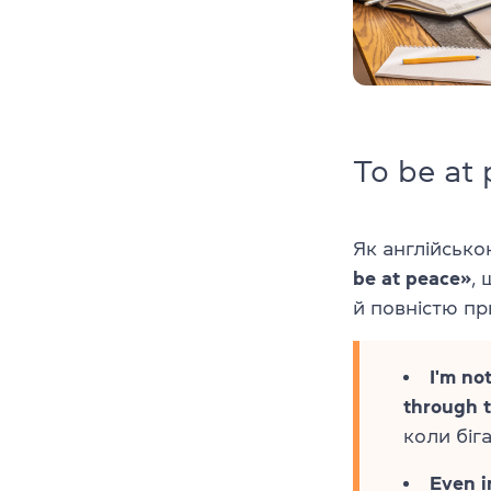
To be at
Як англійськ
be at peace»
,
й повністю пр
I'm no
through 
коли біг
Even i