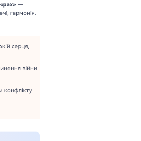
«pax»
—
чі, гармонія.
кій серця,
пинення війни
и конфлікту