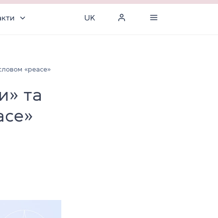
акти
UK
 словом «peace»
и» та
ace»