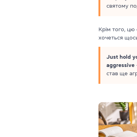
святому по
Крім того, цю
хочеться щось
Just hold y
aggressive
став ще аг