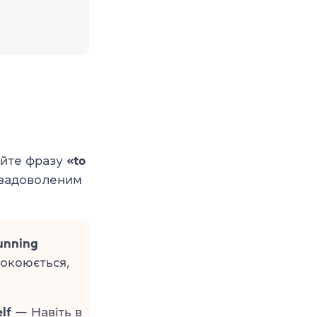
уйте фразу
«to
и задоволеним
running
окоюється,
lf
— Навіть в