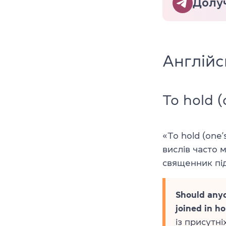
Долуч
Англійс
To hold (
«To hold (one’
вислів часто 
священник під
Should anyo
joined in h
із присутн