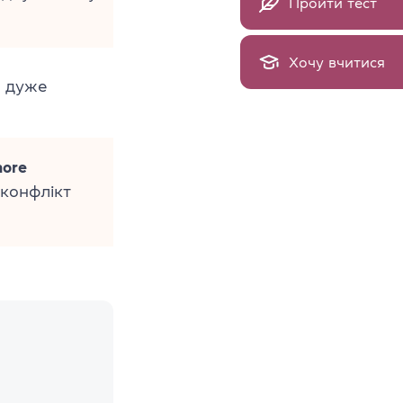
Пройти тест
Хочу вчитися
о дуже
more
 конфлікт