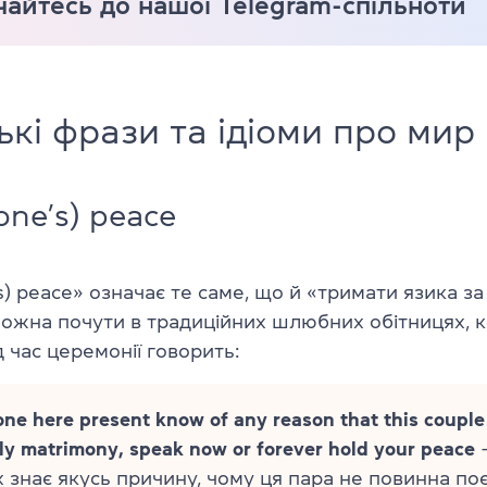
айтесь до нашої Telegram-спільноти
ькі фрази та ідіоми про мир
one’s) peace
s) peace»
означає те саме, що й «тримати язика за
можна почути в традиційних шлюбних обітницях, 
 час церемонії говорить:
ne here present know of any reason that this couple
oly matrimony, speak now or forever hold your peace
—
іх знає якусь причину, чому ця пара не повинна по