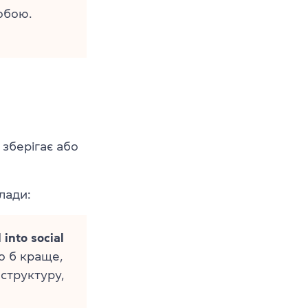
обою.
зберігає або
лади:
 into social
 б краще,
аструктуру,