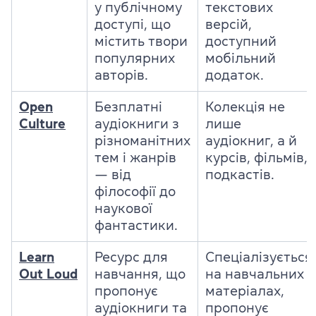
у публічному
текстових
доступі, що
версій,
містить
твори
доступний
популярних
мобільний
авторів.
додаток.
Open
Безплатні
Колекція не
Culture
аудіокниги з
лише
різноманітних
аудіокниг, а й
тем і жанрів
курсів, фільмів,
— від
подкастів.
філософії до
наукової
фантастики.
Learn
Ресурс для
Спеціалізується
Out Loud
навчання, що
на навчальних
пропонує
матеріалах,
аудіокниги та
пропонує