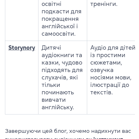
освітні
тренінги.
подкасти для
покращення
англійської і
самоосвіти.
Storynory
Дитячі
Аудіо для дітей
аудіокниги та
із простими
казки, чудово
сюжетами,
підходять для
озвучка
слухачів, які
носіями мови,
тільки
ілюстрації до
починають
текстів.
вивчати
англійську.
Завершуючи цей блог, хочемо надихнути вас