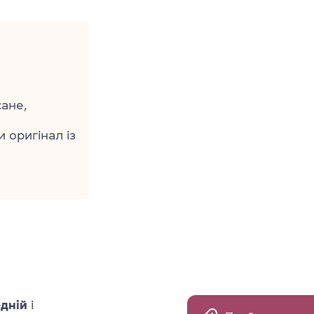
ане,
 оригінал із
дній
і