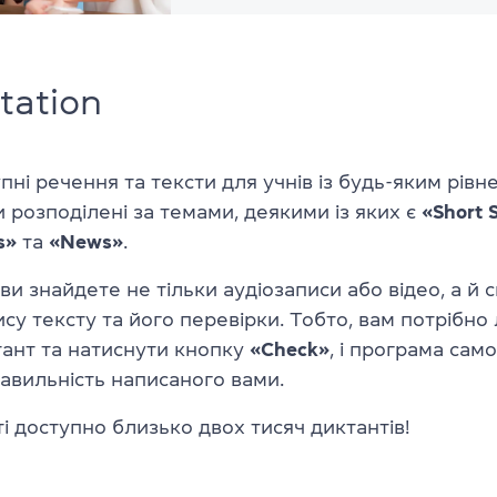
tation
пні речення та тексти для учнів із будь-яким рівне
и розподілені за темами, деякими із яких є
«Short 
s»
та
«News»
.
 ви знайдете не тільки аудіозаписи або відео, а й 
ису тексту та його перевірки. Тобто, вам потрібно
тант та натиснути кнопку
«Check»
, і програма сам
авильність написаного вами.
ті доступно близько двох тисяч диктантів!