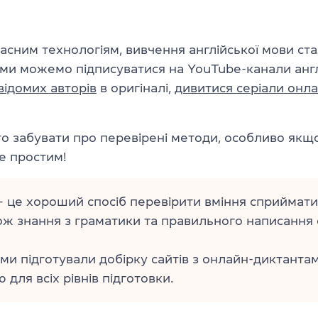
асним технологіям, вивчення англійської мови ст
 ми можемо підписуватися на YouTube-канали анг
відомих авторів
в оригіналі,
дивитися серіали онл
о забувати про перевірені методи, особливо якщ
е простим!
 це хороший спосіб перевірити вміння сприймати
кож знання з граматики та правильного написання с
ми підготували добірку сайтів з онлайн-диктанта
 для всіх рівнів підготовки.