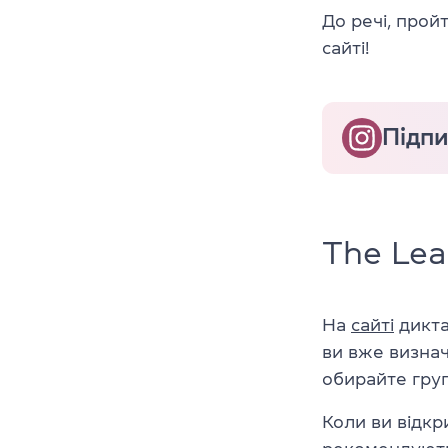
До речі, прой
сайті!
Підпи
The Lea
На
сайті
дикта
ви вже визнач
обирайте груп
Коли ви відкр