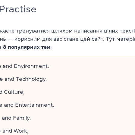
Practise
аєте тренуватися шляхом написання цілих текстів
нь — корисним для вас стане
цей сайт
. Тут матер
на
8 популярних тем
:
e and Environment,
e and Technology,
d Culture,
e and Entertainment,
 and Family,
e and Work,