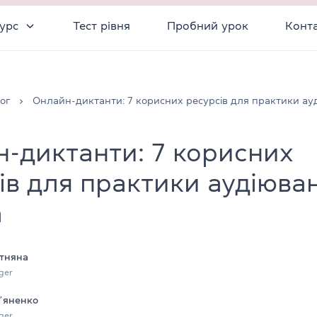
урс
Тест рівня
Пробний урок
Конт
ог
Онлайн-диктанти: 7 корисних ресурсів для практики ау
-диктанти: 7 корисних
ів для практики аудіюва
а
тняна
ger
ʼяненко
ger