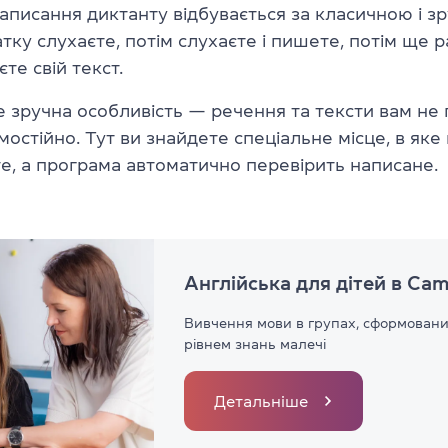
Написання диктанту відбувається за класичною і з
тку слухаєте, потім слухаєте і пишете, потім ще р
єте свій текст.
е зручна особливість — речення та тексти вам не 
мостійно. Тут ви знайдете спеціальне місце, в яке
е, а програма автоматично перевірить написане.
Англійська для дітей в Cam
Вивчення мови в групах, сформованих
рівнем знань малечі
Детальніше