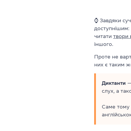
⌚ Завдяки суч
доступнішим:
читати
твори 
іншого.
Проте не варт
них є таким ж
Диктанти
—
слух, а та
Саме тому 
англійською