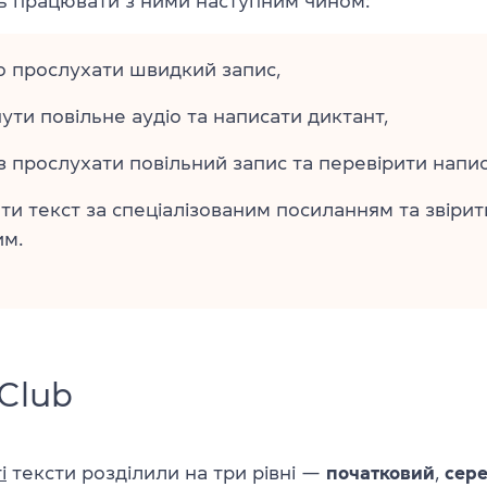
 працювати з ними наступним чином:
о прослухати швидкий запис,
ути повільне аудіо та написати диктант,
з прослухати повільний запис та перевірити напис
ти текст за спеціалізованим посиланням та звірити
им.
 Club
і
тексти розділили на три рівні —
початковий
,
сере