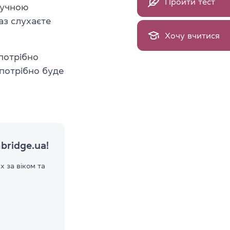
Пройти тест
ручною
аз слухаєте
Хочу вчитися
потрібно
 потрібно буде
bridge.ua!
 за віком та