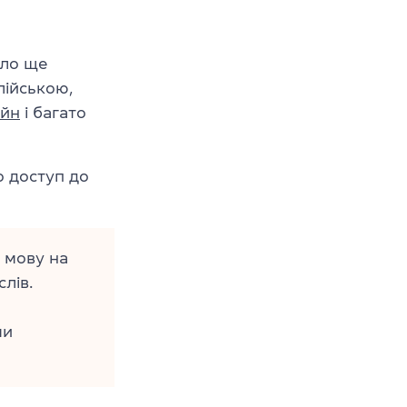
ало ще
лійською,
айн
і багато
о доступ до
 мову на
лів.
ми