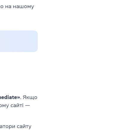
о на нашому
mediate»
. Якщо
ому сайті —
ратори сайту