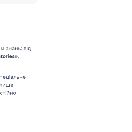
м знань: від
Stories»
,
спеціальне
 лише
остійно