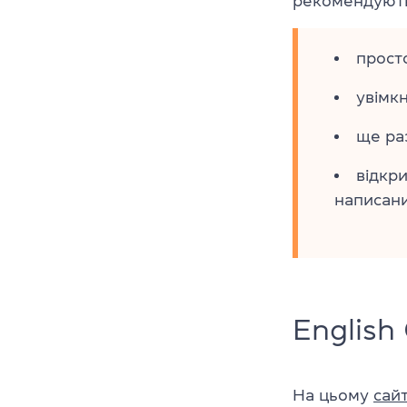
рекомендують
прост
увімкн
ще ра
відкри
написан
English
На цьому
сайт