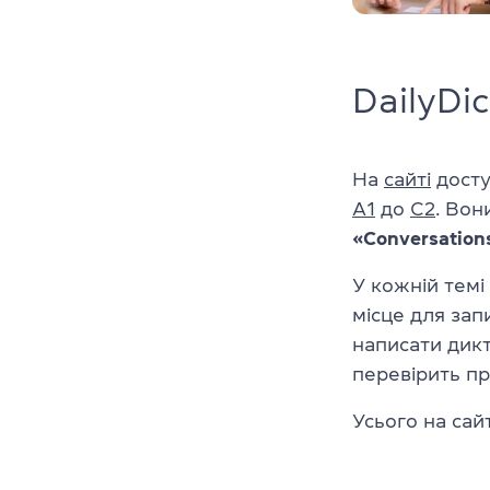
DailyDic
На
сайті
досту
А1
до
С2
. Вон
«Conversation
У кожній темі
місце для зап
написати дик
перевірить пр
Усього на сай