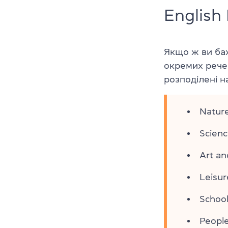
English 
Якщо ж ви баж
окремих рече
розподілені 
Natur
Scienc
Art an
Leisur
School
Peopl