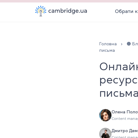
Обрати к
Головна
🟠 Бл
письма
Онлайн
ресурс
письм
Олена Поло
Content mana
Дмитро Дем
Content mana