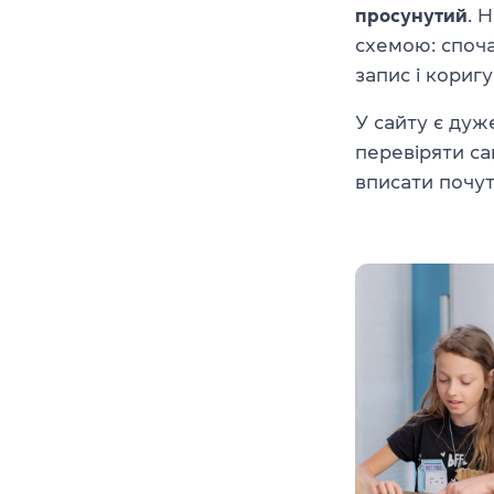
просунутий
. 
схемою: споча
запис і коригу
У сайту є дуж
перевіряти са
вписати почут