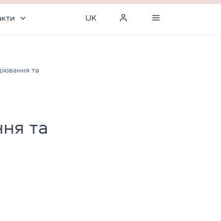
акти
UK
діювання та
ння та