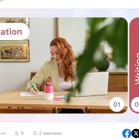
6
2 хвилини