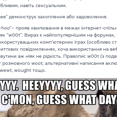
бливим, навіть сексуальним.
wee” демонструє захоплення або задоволення.
-hoo”– прояв хвилювання в межах інтернет-спільн
як “w00t”. Вираз є найпопулярнішим на форумах, 
токористувацьких комп’ютерних іграх (особливо
ст
миттєвих повідомленнях, хоча використання на ве
авутини аж ніяк не рідкість. Правопис w00t (з под
нт розмовного woot; альтернативні написання вкл
 wewt, wought тощо.