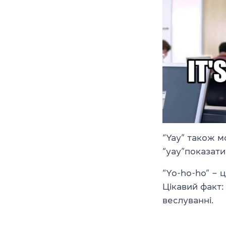
“Yay” також м
“yay”показат
“Yo-ho-ho” – 
Цікавий факт:
веслуванні.