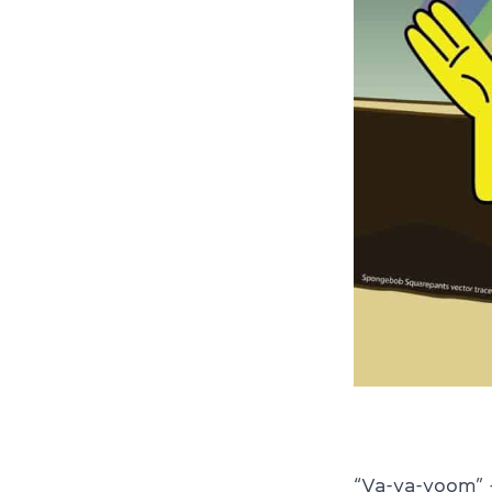
“Va-va-voom” 