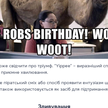
оже свідчити про тріумф. “Yippee” – виразніший сп
и приємне хвилювання.
це піратський сміх або спосіб проявити ентузіазм 
 також використовується як засіб для підтриманн
Здивування