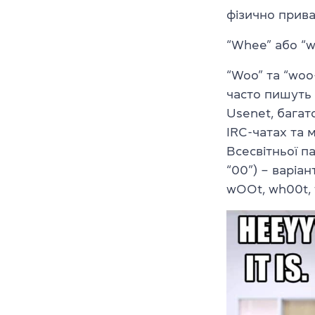
фізично прива
“Whee” або “
“Woo” та “woo
часто пишуть 
Usenet, бага
IRC-чатах та 
Всесвітньої п
“00”) – варіа
wOOt, wh00t,