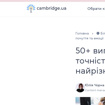
Обрати к
Головна
🟠 Бл
почуття та емоції
50+ виг
точніс
найріз
Юлія Чорна
Content mana