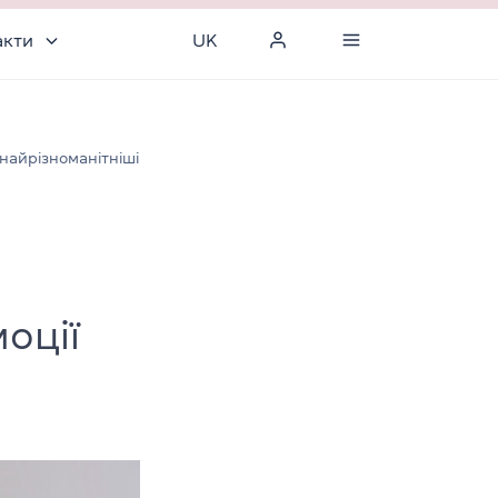
акти
UK
 найрізноманітніші
оції