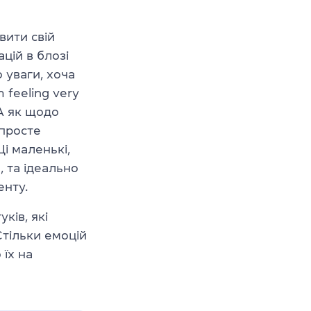
вити свій
цій в блозі
 уваги, хоча
m feeling very
А як щодо
 просте
і маленькі,
 та ідеально
енту.
ків, які
Стільки емоцій
 їх на