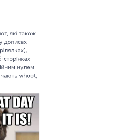
от, які також
у дописах
рілялках
),
б-сторінках
війним нулем
ючають whoot,