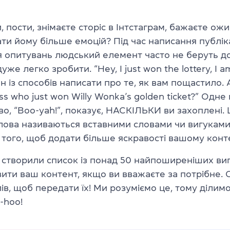
 пости, знімаєте
сторіс
в Інтстаграм, бажаєте ожи
ати йому більше емоцій? Під час написання публіка
 опитувань людський елемент часто не беруть до
уже легко зробити. “Hey, I just won the lottery, I a
ин
із
способів написати про те, як вам пощастило. 
ss who just won Willy Wonka’s golden ticket?” Одне
о, “Boo-yah!”, показує, НАСКІЛЬКИ ви захоплені. Ц
лова називаються вставними словами чи вигуками,
 того, щоб додати більше яскравості вашому конт
створили список із понад 50 найпоширеніших вигу
ти ваш контент, якщо ви вважаєте за потрібне. 
ів, щоб передати їх! Ми розуміємо це, тому ділимо
-hoo!