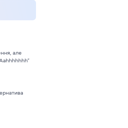
ння, але
“Aahhhhhhh”
тернатива