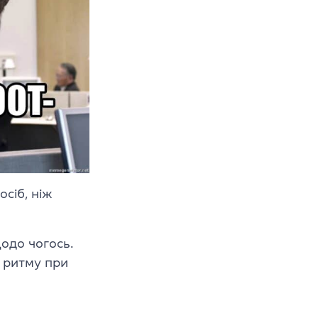
осіб, ніж
щодо чогось.
я ритму при