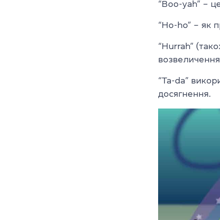
“Boo-yah” – це
“Ho-ho” – як п
“Hurrah” (тако
возвеличення,
“Ta-da” викор
досягнення.