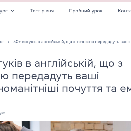
урс
Тест рівня
Пробний урок
Конт
ог
50+ вигуків в англійській, що з точністю передадуть ваші
уків в англійській, що з
тю передадуть ваші
номанітніші почуття та ем
ger