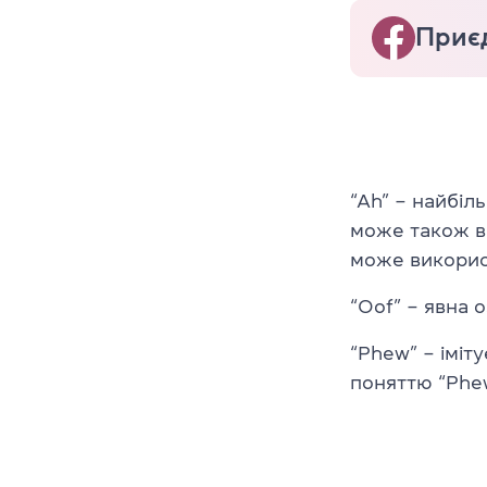
Приєд
“Ah” – найбіл
може також ви
може викорис
“Oof” – явна 
“Phew” – іміт
поняттю “Phew