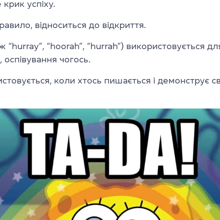
 крик успіху.
равило, відноситься до відкриття.
ж “hurray”, “hoorah”, “hurrah”) використовується дл
 оспівування чогось.
истовується, коли хтось пишається і демонструє св