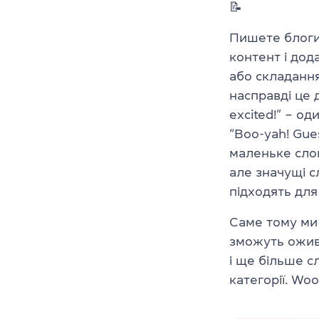
📝
Пишете блоги,
контент і дод
або складання
насправді це д
excited!” – од
“Boo-yah! Gue
маленьке слов
але значущі с
підходять для
Саме тому ми 
зможуть оживи
і ще більше сл
категорії. Woo