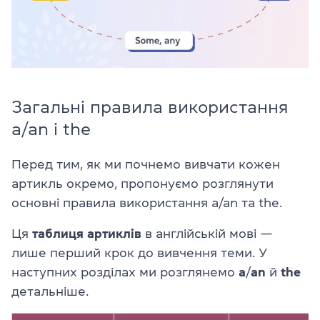
Загальні правила використання
a/an і the
Перед тим, як ми почнемо вивчати кожен
артикль окремо, пропонуємо розглянути
основні правила використання a/an та the.
Ця
таблиця артиклів
в англійській мові —
лише перший крок до вивчення теми. У
наступних розділах ми розглянемо
a
/
an
й
the
детальніше.