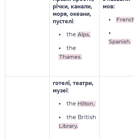
річки, канали,
мов:
моря, океани,
French,
пустелі
:
the
Alps,
Spanish.
the
Thames.
готелі, театри,
музеї
:
the
Hilton,
the British
Library.