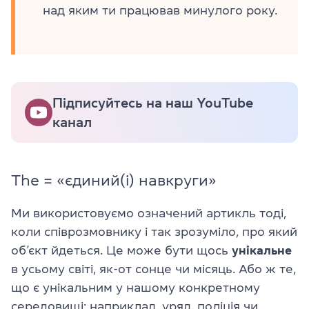
над яким ти працював минулого року.
Підписуйтесь на наш YouTube
канал
The = «єдиний(і) навкруги»
Ми використовуємо означений артикль тоді,
коли співрозмовнику і так зрозуміло, про який
об’єкт йдеться. Це може бути щось
унікальне
в усьому світі, як-от сонце чи місяць. Або ж те,
що є унікальним у нашому конкретному
середовищі: наприклад, уряд, поліція чи