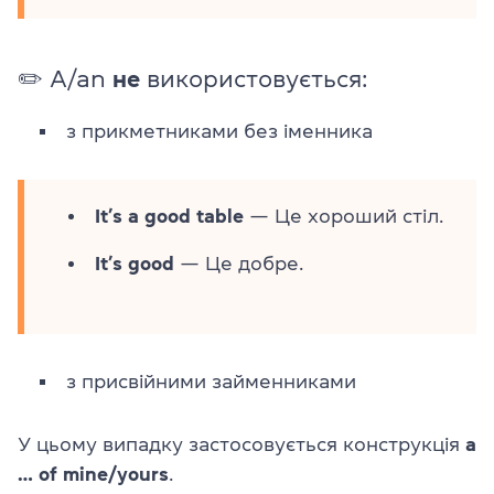
✏️ A/an
не
використовується:
з прикметниками без іменника
It’s a good table
— Це хороший стіл.
It’s good
— Це добре.
з присвійними займенниками
У цьому випадку застосовується конструкція
a
… of mine/yours
.