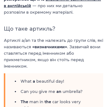
в англійській
— про них ми детально
розповіли в окремому матеріалі.
Що таке артикль?
Артиклі a/an та the належать до групи слів, які
називаються
«визначниками»
. Зазвичай вони
ставляться перед іменником або
прикметником, якщо він стоїть перед
іменником.
What
a
beautiful day!
Can you give me
an
umbrella?
The
man in
the
car looks very