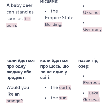
місцями
:
A
baby deer
the
can stand as
Ukraine,
Empire State
soon as
it is
Building.
born.
Germany.
коли йдеться
коли йдеться
назви гір,
про одну
про щось, що
озер
:
людину або
лише одне у
предмет
:
світі
:
Everest,
Would you
the
earth,
Lake
like
an
the
sun.
Geneva.
orange?