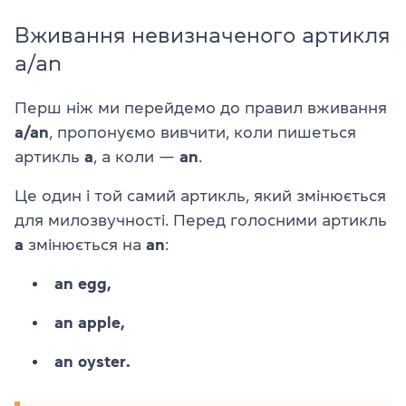
Вживання невизначеного артикля
a/an
Перш ніж ми перейдемо до правил вживання
a/an
,
пропонуємо вивчити
,
коли пишеться
артикль
а
, а коли —
an
.
Це один і той самий артикль, який змінюється
для милозвучності. Перед голосними артикль
а
змінюється на
an
:
an egg,
an apple,
an oyster.