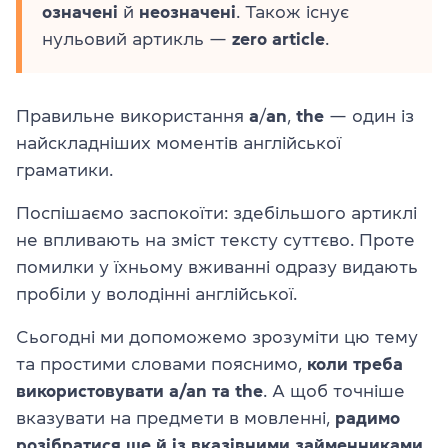
означені
й
неозначені
. Також існує
нульовий артикль —
zero article
.
Правильне використання
a
/
an
,
the
— один із
найскладніших моментів англійської
граматики.
Поспішаємо заспокоїти: здебільшого артиклі
не впливають на зміст тексту суттєво. Проте
помилки у їхньому вживанні одразу видають
пробіли у володінні англійської.
Сьогодні ми допоможемо зрозуміти цю тему
та простими словами пояснимо,
коли треба
використовувати a/an та the
. А щоб точніше
вказувати на предмети в мовленні,
радимо
розібратися ще й із
вказівними займенниками