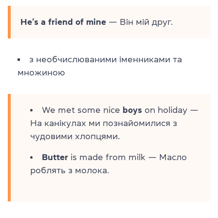
He’s a friend of mine
— Він мій друг.
з необчислюваними іменниками та
множиною
We met some nice
boys
on holiday —
На канікулах ми познайомилися з
чудовими хлопцями.
Butter
is made from milk — Масло
роблять з молока.