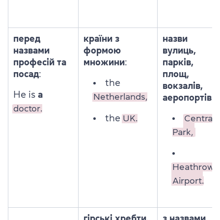
п
еред
країни з
назви
назвами
формою
вулиць,
професій та
множини
:
парків,
посад
:
площ,
the
вокзалів,
He is
a
Netherlands,
аеропортів
:
doctor.
the
UK.
Central
Park,
Heathrow
Airport.
гірські хребти,
з назвами