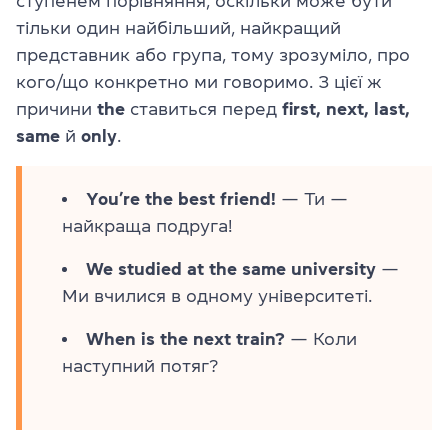
ступенем порівняння, оскільки може бути
тільки один найбільший, найкращий
представник або група, тому зрозуміло, про
кого/що конкретно ми говоримо. З цієї ж
причини
the
ставиться перед
first, next, last,
same
й
only
.
You’re the best friend!
— Ти —
найкраща подруга!
We studied at the same university
—
Ми вчилися в одному університеті.
When is the next train?
— Коли
наступний потяг?