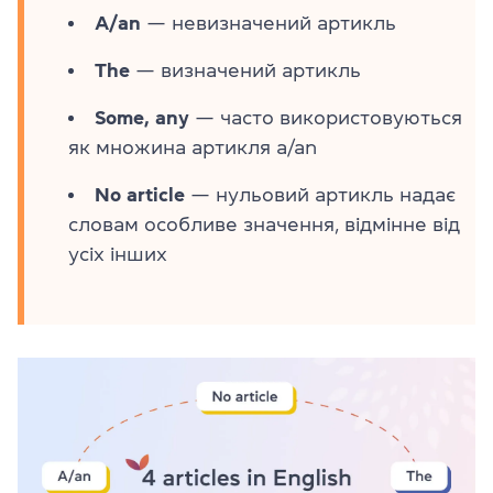
А/an
— невизначений артикль
The
— визначений артикль
Some, any
— часто використовуються
як множина артикля a/an
No article
— нульовий артикль надає
словам особливе значення, відмінне від
усіх інших