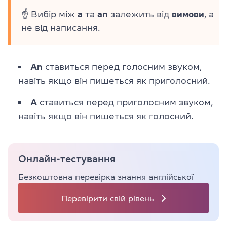
☝ Вибір між
а
та
an
залежить від
вимови
, а
не від написання.
An
ставиться перед голосним звуком,
навіть якщо він пишеться як приголосний.
A
ставиться перед приголосним звуком,
навіть якщо він пишеться як голосний.
Онлайн-тестування
Безкоштовна перевірка знання англійської
Перевірити свій рівень