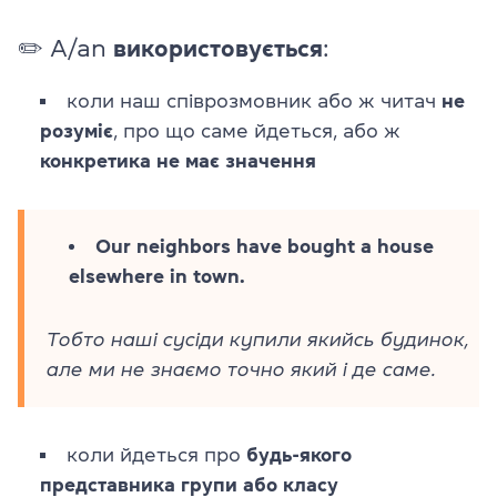
✏️ A/an
використовується
:
коли наш співрозмовник або ж читач
не
розуміє
, про що саме йдеться, або ж
конкретика не має значення
Our neighbors have bought a house
elsewhere in town.
Тобто наші сусіди купили якийсь будинок,
але ми не знаємо точно який і де саме.
коли йдеться про
будь-якого
представника групи або класу