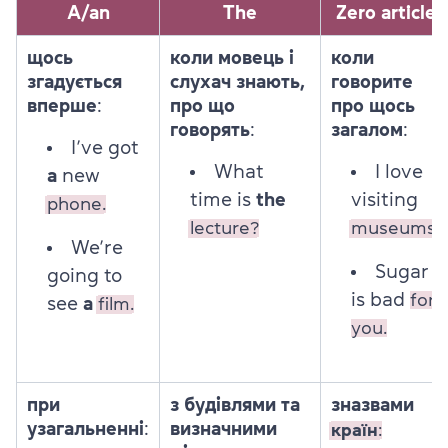
A/an
The
Zero article
щось
коли мовець і
коли
згадується
слухач знають,
говорите
вперше
:
про що
про щось
говорять
:
загалом
:
I’ve got
What
I love
a
new
time is
the
visiting
phone.
lecture?
museums.
We’re
Sugar
going to
is bad
for
see
a
film.
you.
при
з будівлями та
з
назвами
узагальненні
:
визначними
країн
: