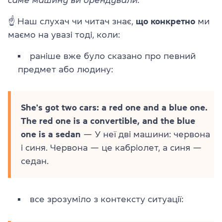
☝ Наш слухач чи читач знає,
що конкретно
ми
маємо на увазі тоді, коли:
раніше вже було сказано про певний
предмет або людину:
She's got two cars: a red one and a blue one.
The red one is a convertible, and the blue
one is a sedan
— У неї дві машини: червона
і синя. Червона — це кабріолет, а синя —
седан.
все зрозуміло з контексту ситуації: