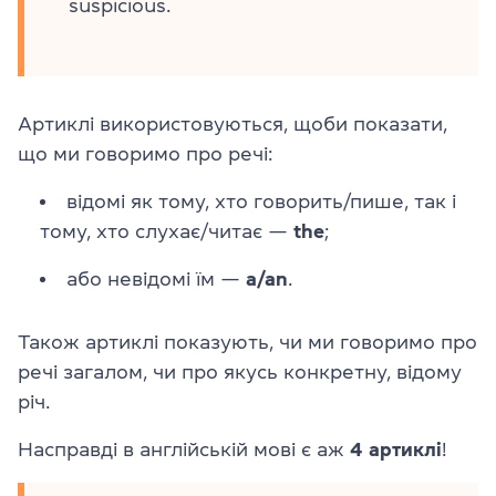
suspicious.
Артиклі використовуються, щоби показати,
що ми говоримо про речі:
відомі як тому, хто говорить/пише, так і
тому, хто слухає/читає —
the
;
або невідомі їм —
a/an
.
Також артиклі показують, чи ми говоримо про
речі загалом, чи про якусь конкретну, відому
річ.
Насправді в англійській мові є аж
4 артиклі
!