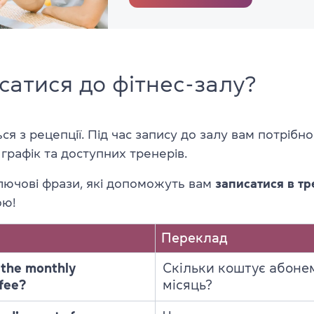
сатися до фітнес-залу?
ся з рецепції. Під час запису до залу вам потрібно
х графік та доступних тренерів.
лючові фрази, які допоможуть вам
записатися в т
ою!
Переклад
 the monthly
Скільки коштує абоне
fee?
місяць?