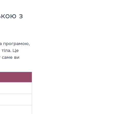
ькою з
за програмою,
 тіла. Це
у саме ви