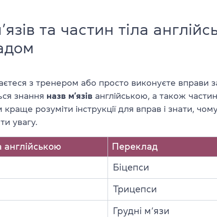
’язів та частин тіла англійс
адом
аєтеся з тренером або просто виконуєте вправи 
ься знання
назв м’язів
англійською, а також частин
 краще розуміти інструкції для вправ і знати, чом
ти увагу.
а англійською
Переклад
Біцепси
Трицепси
Грудні м’язи