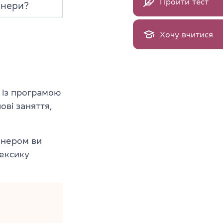
Пройти тест
енери?
Хочу вчитися
 із програмою
лові заняття,
енером ви
лексику