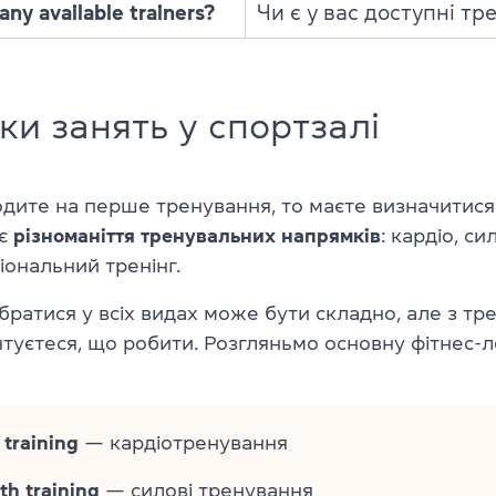
ny available trainers?
Чи є у вас доступні тр
и занять у спортзалі
дите на перше тренування, то маєте визначитися
 є
різноманіття тренувальних напрямків
: кардіо, си
іональний тренінг.
братися у всіх видах може бути складно, але з тр
туєтеся, що робити. Розгляньмо основну фітнес-
 training
— кардіотренування
th training
— силові тренування