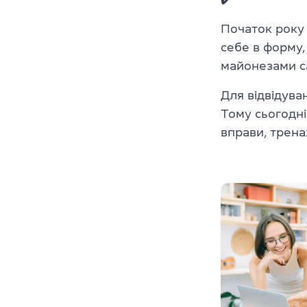
Початок року 
себе в форму, 
майонезами са
Для відвідува
Тому сьогодн
вправи, трена