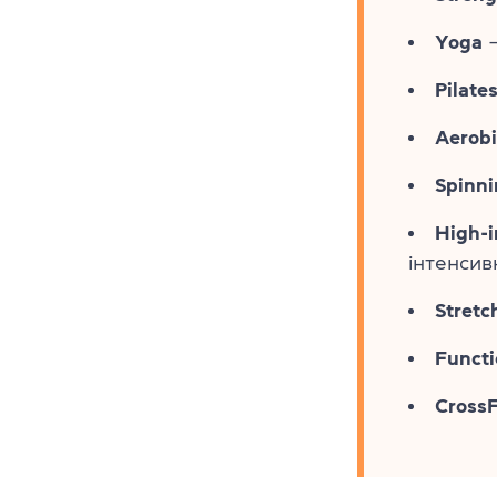
Yoga
—
Pilate
Aerobi
Spinn
High-i
інтенсив
Stretc
Functi
CrossF