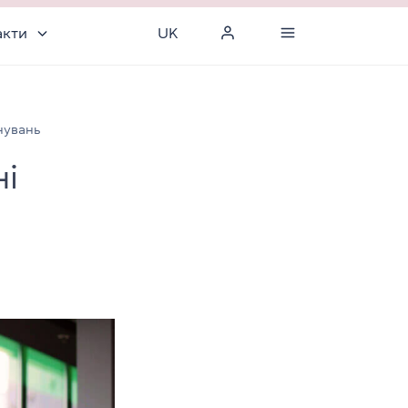
акти
UK
енувань
ні