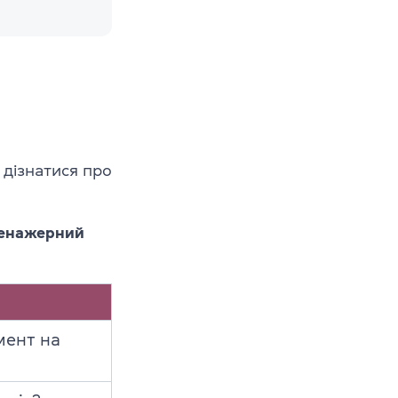
 дізнатися про
ренажерний
мент на