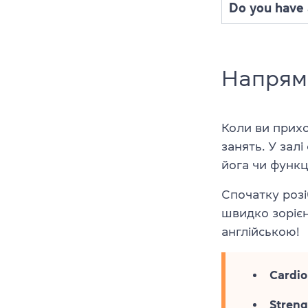
Do you have a
Напрямк
Коли ви прихо
занять. У залі
йога чи функц
Спочатку розі
швидко зорієн
англійською!
Cardio
Streng