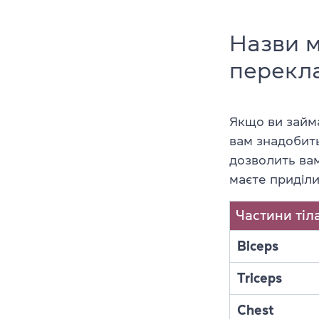
Назви м
перекл
Якщо ви займ
вам знадобит
дозволить вам
маєте приділи
Частини тіл
Biceps
Triceps
Chest