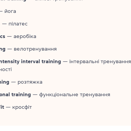
 йога
s
— пілатес
cs
— аеробіка
ing
— велотренування
ntensity interval training
— інтервальні тренування
ності
hing
— розтяжка
onal training
— функціональне тренування
it
— кросфіт