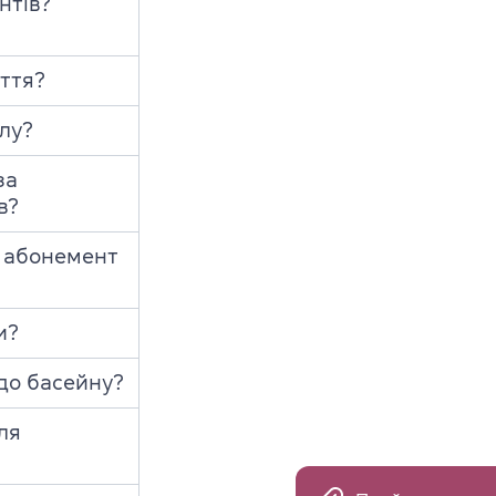
нтів?
яття?
лу?
за
в?
 абонемент
и?
до басейну?
ля