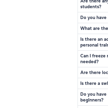
Are there an
students?
Do you have a
What are the
Is there an a
personal trai
Can I freeze
needed?
Are there loc
Is there a s
Do you have 
beginners?