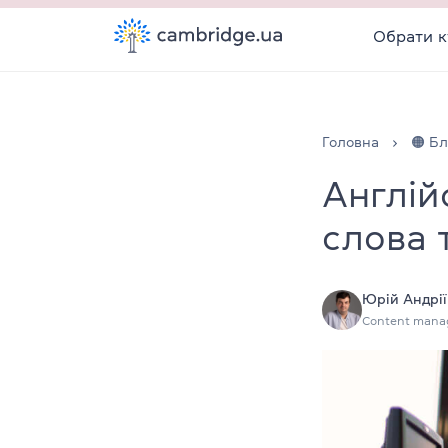
Обрати к
Головна
🟠 Бл
Англійс
слова 
Юрій Андрії
Content mana