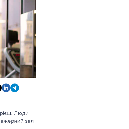
мрієш. Люди
енажерний зал