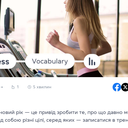
1
5 хвилин
новий рік — це привід зробити те, про що давно 
д собою різні цілі, серед яких — записатися в тр