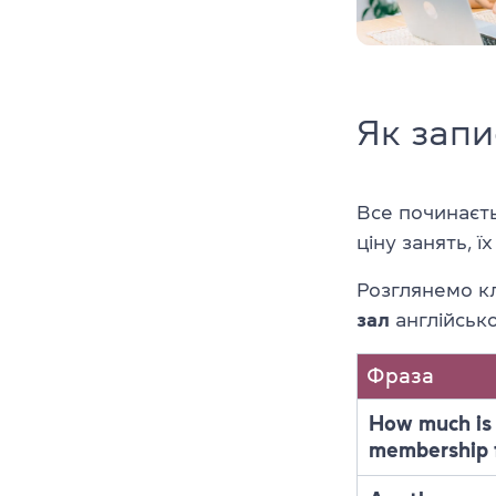
Як запи
Все починаєть
ціну занять, ї
Розглянемо к
зал
англійськ
Фраза
How much is
membership 