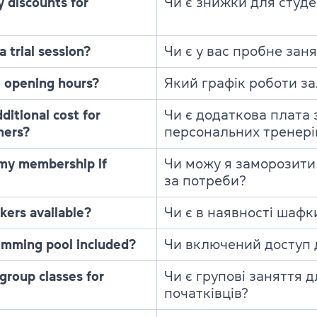
y discounts for
Чи є знижки для студе
 trial session?
Чи є у вас пробне зан
 opening hours?
Який графік роботи за
dditional cost for
Чи є додаткова плата 
ners?
персональних тренері
 my membership if
Чи можу я заморозити
за потреби?
kers available?
Чи є в наявності шафк
wimming pool included?
Чи включений доступ 
group classes for
Чи є групові заняття д
початківців?