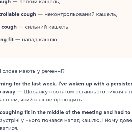
ough
— легкий кашель,
rollable cough
— неконтрольований кашель,
e cough
— сильний кашель,
ng fit
— напад кашлю.
і слова мають у реченні?
ning for the last week, I’ve woken up with a persiste
o away
— Щоранку протягом останнього тижня я 
ашлем, який ніяк не проходить..
coughing fit in the middle of the meeting and had to
устрічі у нього почався напад кашлю, і йому дов
ватися.