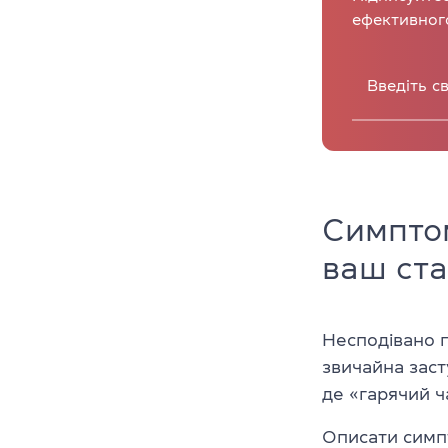
ефективног
Симптом
ваш ст
Несподівано п
звичайна заст
де «гарячий ч
Описати симпт