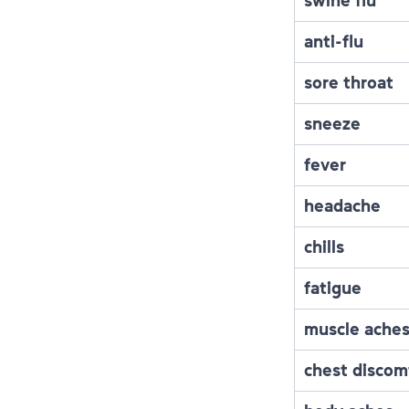
swine flu
anti-flu
sore throat
sneeze
fever
headache
chills
fatigue
muscle ache
chest discom