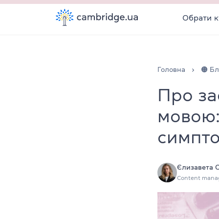
Обрати к
Головна
🟠 Бл
Про за
мовою:
симпт
Єлизавета 
Content mana