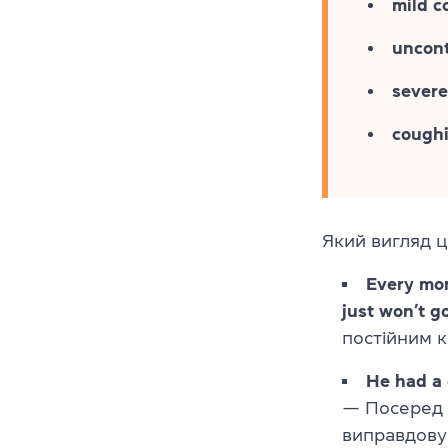
mild c
uncont
sever
coughi
Який вигляд ц
Every mor
just won’t g
постійним к
He had a 
— Посеред з
виправдову