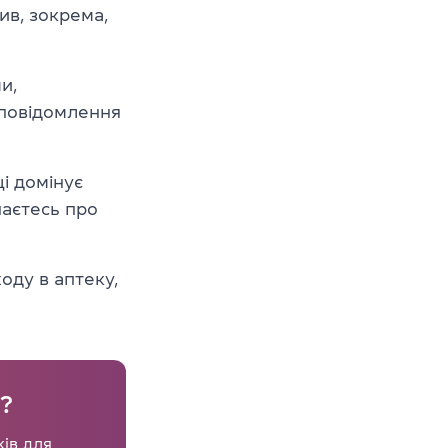
ив, зокрема,
и,
 повідомлення
і домінує
наєтесь про
ходу в аптеку,
у?
ків для