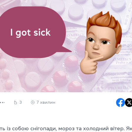
3
7 хвилин
ь із собою снігопади, мороз та холодний вітер. 