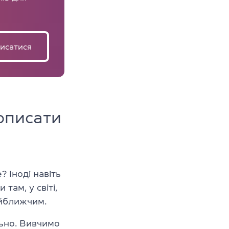
исатися
описати
 Іноді навіть
там, у світі,
айближчим.
льно. Вивчимо