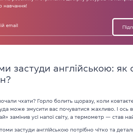
о навчання!
Підп
и застуди англійською: як 
ан?
очали чхати? Горло болить щоразу, коли ковтаєте?
уда може змусити вас почуватися жахливо. І ось ви 
ай» замінив усі напої світу, а термометр — став н
оми застуди англійською потрібно чітко та дета