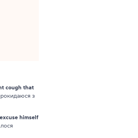
nt cough that
прокидаюся з
 excuse himself
елося