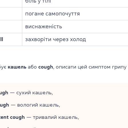
біль у тілі
погане самопочуття
виснаженість
ll
захворіти через холод
бує
кашель
або
cough
, описати цей симптом грипу
ough
— сухий кашель,
ough
— вологий кашель,
tent cough
— тривалий кашель,