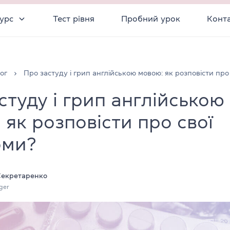
урс
Тест рівня
Пробний урок
Конт
ог
Про застуду і грип англійською мовою: як розповісти про
студу і грип англійською
 як розповісти про свої
оми?
Секретаренко
ger