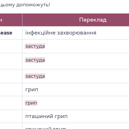
в цьому допоможуть!
н
Переклад
sease
інфекційне захворювання
застуда
застуда
застуда
грип
грип
пташиний грип