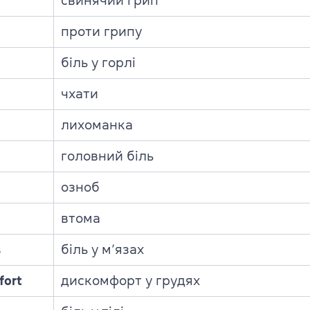
свинячий грип
проти грипу
біль у горлі
чхати
лихоманка
головний біль
озноб
втома
s
біль у м’язах
fort
дискомфорт у грудях