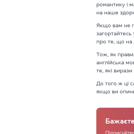
романтику і м
на наше здор
Якщо вам не п
загортайтесь 
про те, що на 
Тож, як прави
англійська мо
те, які вираз
До того ж ці с
якщо ви опин
Бажаєте
Підписуйтес