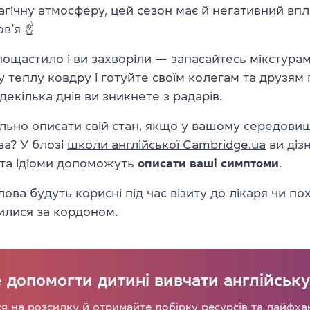
агічну атмосферу, цей сезон має й негативний впл
ов’я
☝
ощастило і ви захворіли — запасайтесь мікстурам
у теплу ковдру і готуйте своїм колегам та друзям
декілька днів ви зникнете з радарів.
льно описати свій стан, якщо у вашому середовищ
ва? У блозі
школи англійської Cambridge.ua
ви діз
и та ідіоми допоможуть
описати ваші симптоми
.
лова будуть корисні під час візиту до лікаря чи по
илися за кордоном.
 допомогти дитині вивчати англійськ
я на розсилку й отримайте добірку ресурсів та лайфха