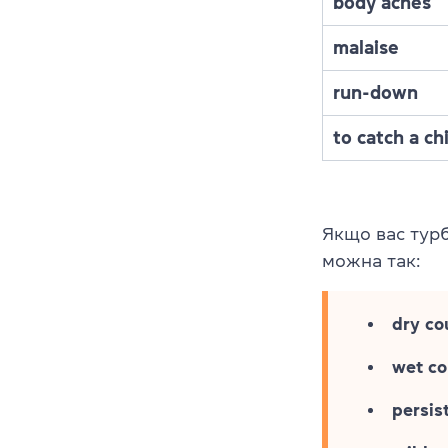
body aches
malaise
run-down
to catch a chi
Якщо вас тур
можна так:
dry c
wet c
persis