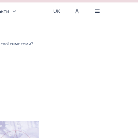
акти
UK
 свої симптоми?