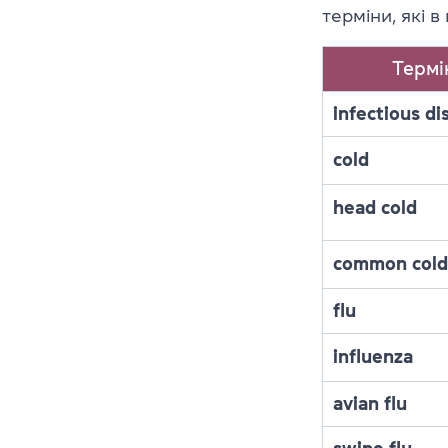
терміни, які 
Термі
infectious di
cold
head cold
common cold
flu
influenza
avian flu