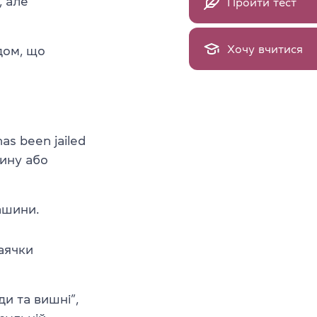
, але
Пройти тест
Хочу вчитися
одом, що
as been jailed
чину або
ашини.
аячки
и та вишні”,