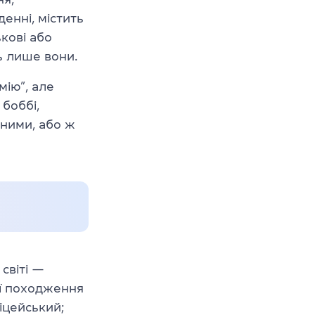
денні, містить
кові або
ь лише вони.
мію”, але
боббі,
 ними, або ж
світі —
сії походження
іцейський;