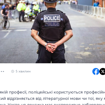
5 хвилин
ь-якій професії, поліцейські користуються профес
кий відрізняється від літературної мови чи тої, як
ача. Часто ця лексика має експресивне забарвлен