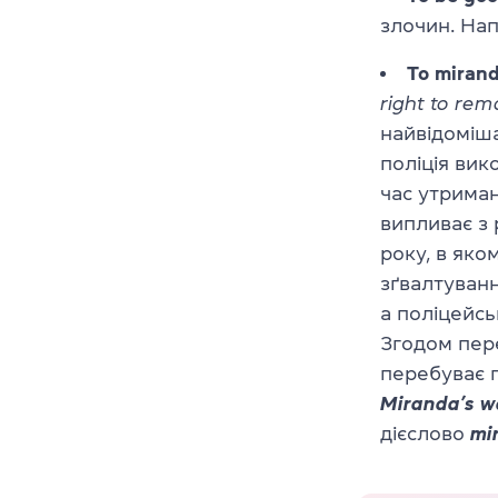
злочин. На
To mirand
right to rem
найвідоміша
поліція вик
час утриман
випливає з 
року, в яко
зґвалтуванн
а поліцейсь
Згодом пере
перебуває п
Miranda’s w
дієслово
mi