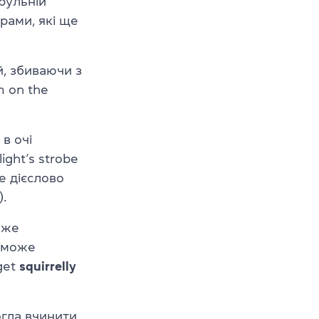
трульній
рами, які ще
, збиваючи з
 on the
в очі
light’s strobe
е дієслово
.
оже
е може
 get
squirrelly
огла вчинити