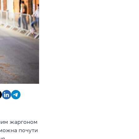
ійним жаргоном
у можна почути
ня,