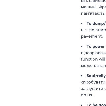
він, швидше
машині. Фр
пам’ятають 
To dump/
ніг:
He start
pavement
.
To power
підозрювано
function wil
може озна
Squirrelly
спробувати 
заглушити с
on us
.
To be goo