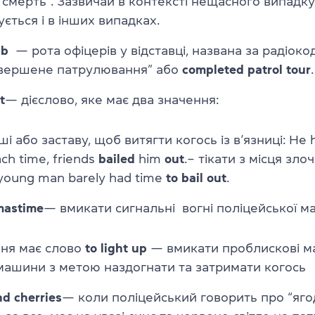
“смерть”. Зазвичай в контексті нещасного випадку
ється і в інших випадках.
ub
—
рота офіцерів у відставці, названа за радіок
авершене патрулювання” або
completed patrol tour
.
t
—
дієслово, яке має два значення:
і або заставу, щоб витягти когось із в’язниці:
He h
ach time, friends
bailed
him
out
.
– тікати з місця зло
young man barely had time
to bail out
.
mastime
—
вмикати сигнальні вогні поліцейської м
ня має слово
to light up
—
вмикати проблискові м
машини з метою наздогнати та затримати когось
nd cherries
—
коли поліцейський говорить про “ягод