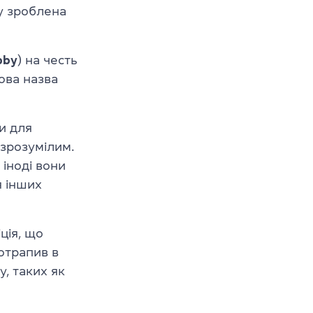
лу зроблена
bby
) на честь
гова назва
и для
 зрозумілим.
 іноді вони
я інших
ція, що
потрапив в
, таких як