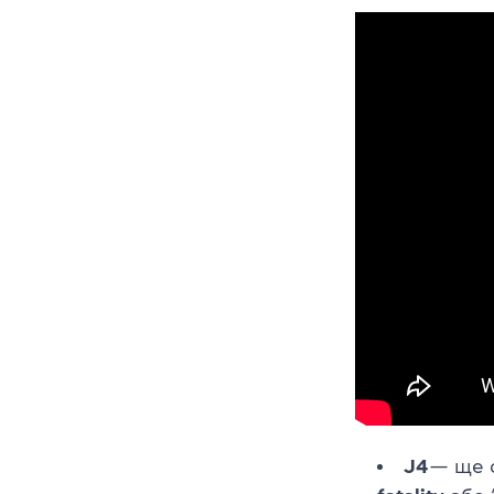
J4
—
ще о