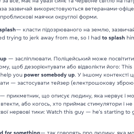
 за все, має на увазі синє та червоне світло на па
аза зазвичай використовуються ветеранами-офіце
проблискові маячки округлої форми.
splash
—
класти підозрюваного на землю, зазвичай
ed trying to jerk away from me, so I had
to
splash
him
 up
—
засліплювати. Поліцейський може посвітити 
му, щоб дезорієнтувати або відволікти його:
This 
l help you
power somebody up
. У іншому контексті ц
чати
—
застосувати тейзер (електрошокову зброю)
—
прикметник, що описує людину, яка нервує і м
втекти, або когось, хто приймає стимулятори і н
вої нервові тики:
Watch this guy
—
he’s starting to
d for something
—
так говорять про людину, яка м