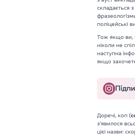
складається з 
фразеологізми
поліцейські в
Тож якщо ви, 
ніколи не спі
наступна інфо
якщо захочет
Підпи
Доречі, коп (
c
з’явилося всьо
цієї назви: с