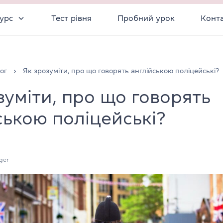
урс
Тест рівня
Пробний урок
Конт
ог
Як зрозуміти, про що говорять англійською поліцейські?
зуміти, про що говорять
ською поліцейські?
ger