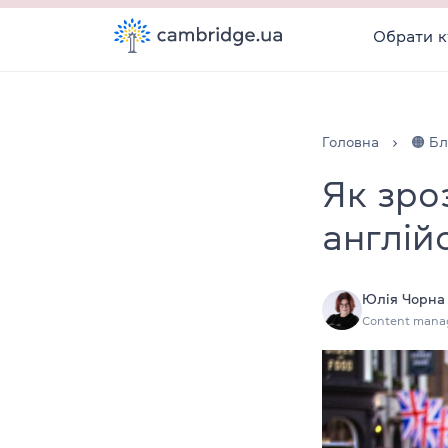
Обрати к
Головна
🟠 Бл
Як зро
англій
Юлія Чорна
Content mana