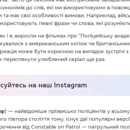
синонімів до слів, які ми використовуємо в повсяк
 та має свої особливості вимови. Наприклад, війсь
икористовують певні фрази чи слова, які розуміют
як і я, виросли на фільмах про “Поліцейську акаде
лкувалися з американським копом чи британським 
рмація може бути корисною на випадок зустрічі з
е переглянути улюблений серіал ще раз.
суйтесь на наш Instagram
op
) — найвідоміше прізвисько поліціянтів у всьому 
го півтора століття тому. Існує дві популярні вер
корочення від Constable on Patrol — патрульний пол