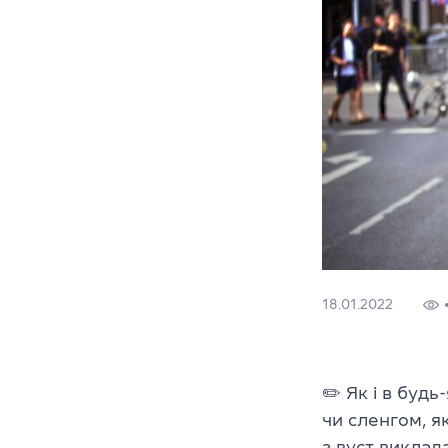
18.01.2022
✏️ Як і в буд
чи сленгом, я
з вуст виклад