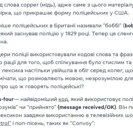
д слова copper (мідь), адже саме з цього матеріа
зірка, що прикрашає форму поліцейських у США.
ніше поліцейських в Британії називали “боббі” (
bo
 який заснував поліцію у 1829 році. Тепер ця слен
на.
ери поліції використовували кодові слова та фраз
о рації для того, щоб спілкування було стислим та
я лексика настільки увійшла в обіг серед колег, що
мічати, що розмовляють мовою, незрозумілою дл
про що ж говорять поліцейські?
n-four
—
найвідоміший
код
, який використовує полі
озумів” чи “прийнято”
(message received/OK)
. Він 
ексикон завдяки використанню в телевізійних шоу
trol”
і поп-пісень, таких як “Convoy”: