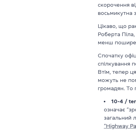
скорочення ві
восьмикутна 
Цікаво, що ра
Роберта Піла,
менш пошире
Спочатку офіц
спілкування п
Втім, тепер ц
можуть не по
громадян. То 
10-4 / te
означає “зр
загальний л
“Highway Pa