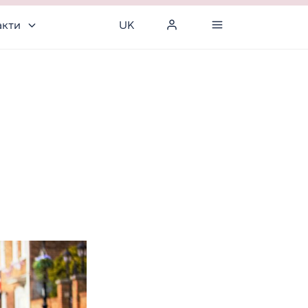
акти
UK