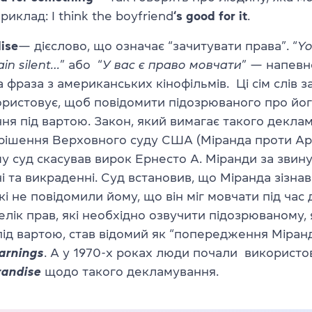
приклад:
I think the boyfriend
‘
s good for it
.
ise
—
дієслово, що означає “зачитувати права”.
“
Yo
ain silent…
” або “
У вас є право мовчати
”
—
напевн
 фраза з американських кінофільмів. Ці сім слів з
ористовує, щоб повідомити підозрюваного про йог
ня під вартою. Закон, який вимагає такого декла
рішення Верховного суду США (Міранда проти Арі
му суд скасував вирок Ернесто А. Міранди за звин
і та викраденні. Суд встановив, що Міранда зізнав
кі не повідомили йому, що він міг мовчати під час 
лік прав, які необхідно озвучити підозрюваному,
ід вартою, став відомий як “попередження Міран
arnings
. А у 1970-х роках люди почали використо
randise
щодо такого декламування.