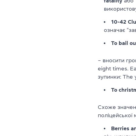
fatality
або 
використову
10-42 Cl
означає “з
To bail ou
– вносити грош
eight times. E
зупинки:
The 
To christ
Схоже значен
поліцейської 
Berries a