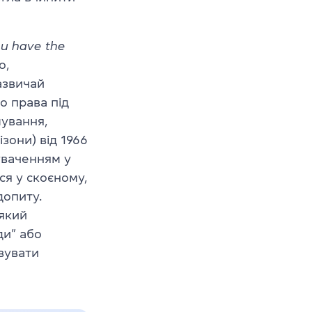
u have the
о,
азвичай
о права під
мування,
зони) від 1966
уваченням у
ся у скоєному,
допиту.
 який
ди” або
вувати