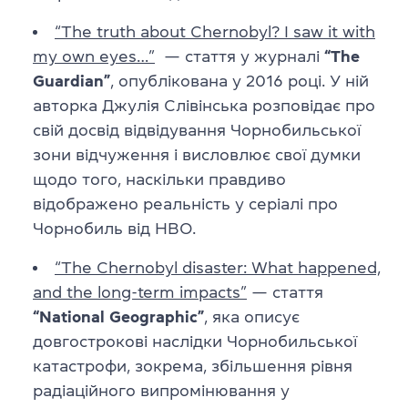
“The truth about Chernobyl? I saw it with
my own eyes…”
— стаття у журналі
“The
Guardian”
, опублікована у 2016 році. У ній
авторка Джулія Слівінська розповідає про
свій досвід відвідування Чорнобильської
зони відчуження і висловлює свої думки
щодо того, наскільки правдиво
відображено реальність у серіалі про
Чорнобиль від HBO.
“The Chernobyl disaster: What happened,
and the long-term impacts”
— стаття
“National Geographic”
, яка описує
довгострокові наслідки Чорнобильської
катастрофи, зокрема, збільшення рівня
радіаційного випромінювання у