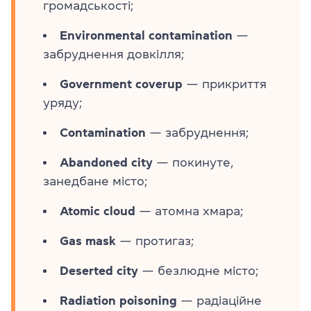
громадськості;
Environmental contamination
—
забруднення довкілля;
Government coverup
— прикриття
уряду;
Contamination
— забруднення;
Abandoned city
— покинуте,
занедбане місто;
Atomic cloud
— атомна хмара;
Gas mask
— протигаз;
Deserted city
— безлюдне місто;
Radiation poisoning
— радіаційне