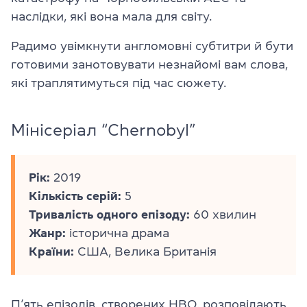
наслідки, які вона мала для світу.
Радимо увімкнути англомовні субтитри й бути
готовими занотовувати незнайомі вам слова,
які траплятимуться під час сюжету.
Мінісеріал “Chernobyl”
Рік:
2019
Кількість серій:
5
Тривалість одного епізоду:
60 хвилин
Жанр:
історична драма
Країни:
США, Велика Британія
П’ять епізодів, створених HBO, розповідають