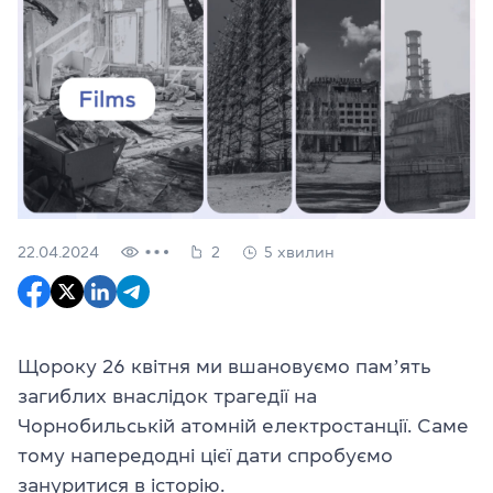
22.04.2024
2
5 хвилин
Щороку 26 квітня ми вшановуємо памʼять
загиблих внаслідок трагедії на
Чорнобильській атомній електростанції. Саме
тому напередодні цієї дати спробуємо
зануритися в історію.