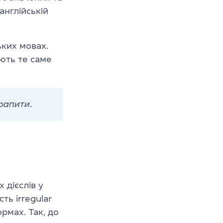
англійській
ьких мовах.
ають те саме
рапити
.
 дієслів у
ть irregular
формах.
Так, до