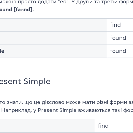
 можна просто додати “ed”. У другій та третій фор
ound [
faʊnd
].
find
found
le
found
resent Simple
рто знати, що це дієслово може мати різні форми 
.
Наприклад, у Present Simple вживаються такі фор
find