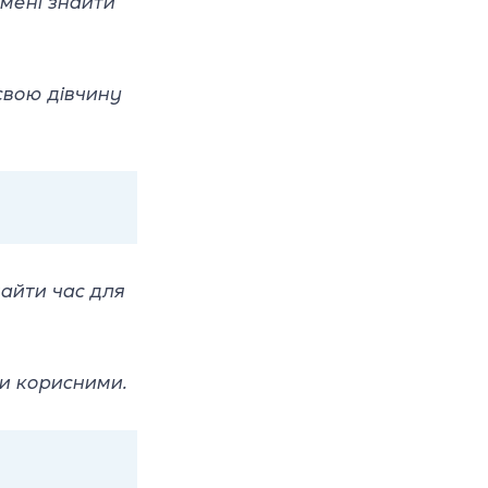
мені знайти
свою дівчину
найти час для
ди корисними.