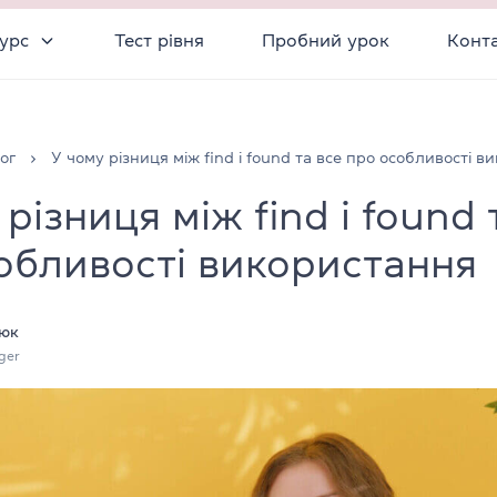
урс
Тест рівня
Пробний урок
Конт
ог
У чому різниця між find і found та все про особливості 
різниця між find і found 
обливості використання
юк
ger