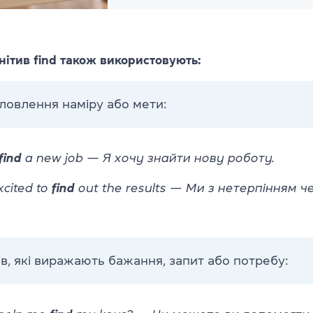
нітив find також використовують:
словлення наміру або мети:
find
a new job
—
Я хочу знайти нову роботу.
xcited to
find
out the results — Ми з нетерпінням ч
.
лів, які виражають бажання, запит або потребу: