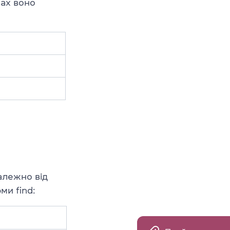
мах воно
залежно від
ми find: