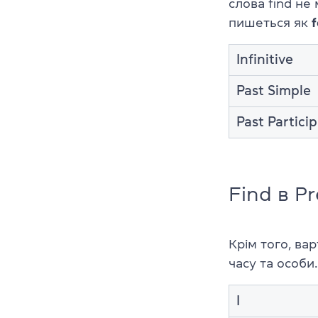
слова find не
пишеться як
f
Infinitive
Past Simple
Past Particip
Find в P
Крім того, ва
часу та особи
I