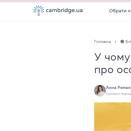
Обрати к
Головна
🟠 Бл
У чому 
про ос
Анна Роман
Content mana