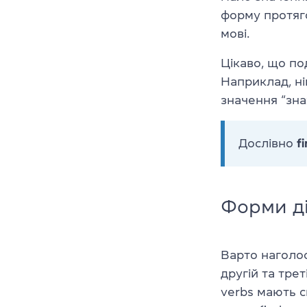
форму протяго
мові.
Цікаво, що по
Наприклад, ні
значення “зна
Дослівно
f
Форми д
Варто наголос
другій та трет
verbs мають с