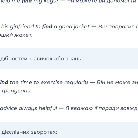
help me
find
my keys? — Чи можете ви допомогти 
his girlfriend to
find
a good jacket — Він попросив 
оший жакет.
здібностей, навичок або знань:
find
the time to exercise regularly — Він не може з
 тренувань.
advice always helpful — Я вважаю її поради завж
 дієслівних зворотах: