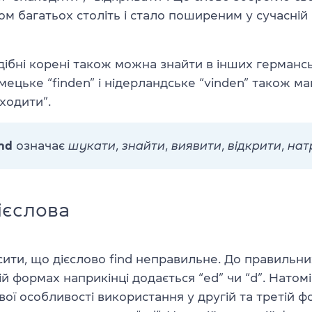
м багатьох століть і стало поширеним у сучасній 
дібні корені також можна знайти в інших германс
мецьке “finden” і нідерландське “vinden” також м
ходити”.
ind
означає
шукати
,
знайти
,
виявити
,
відкрити
,
нат
ієслова
ити, що дієслово find неправильне. До правильних
ій формах наприкінці додається “ed” чи “d”. Натоміс
вої особливості використання у другій та третій 