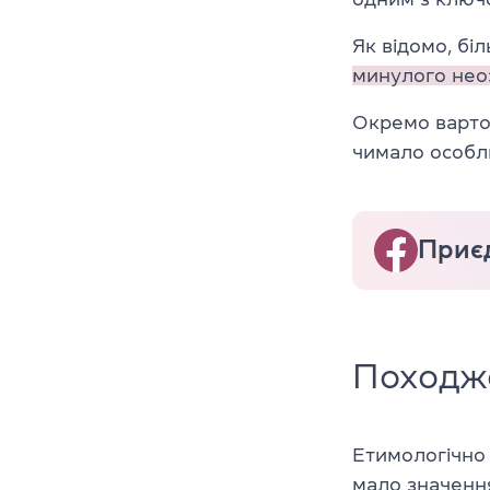
Як відомо, бі
минулого нео
Окремо варто
чимало особл
Приєд
Походже
Етимологічно 
мало значення