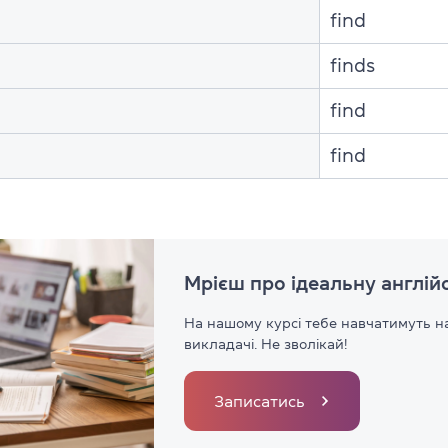
find
finds
find
find
Мрієш про ідеальну англій
На нашому курсі тебе навчатимуть н
викладачі. Не зволікай!
Записатись