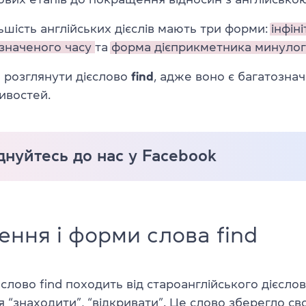
льшість англійських дієслів мають три форми:
інфін
значеного часу
та
форма дієприкметника минулого
 розглянути дієслово
find
, адже воно є багатозна
ивостей.
нуйтесь до нас у Facebook
ння і форми слова find
слово find походить від староанглійського дієслова
 “знаходити”, “відкривати”. Це слово зберегло св