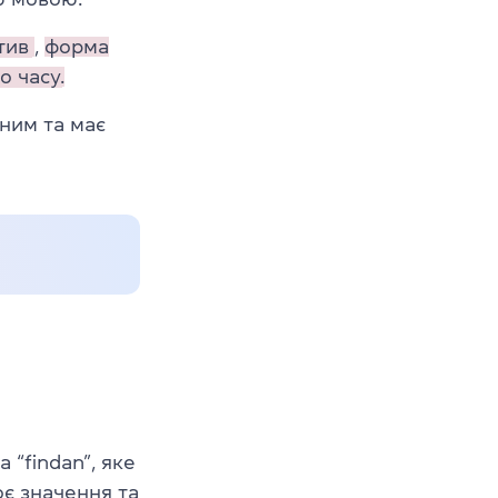
ітив
,
форма
 часу.
чним та має
 “findan”, яке
оє значення та