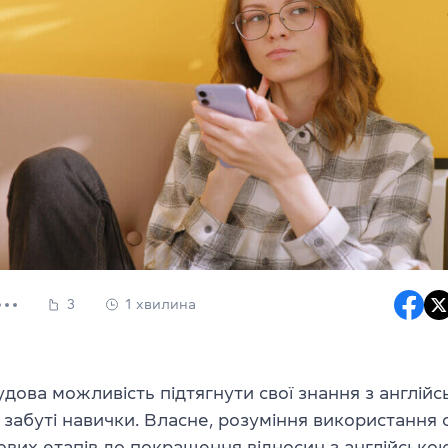
3
1 хвилина
дова можливість підтягнути свої знання з англійс
забуті навички. Власне, розуміння використання ф
вих етапів до покращення відносин з англійсько