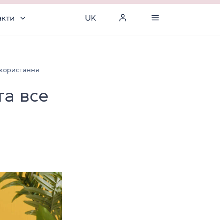
акти
UK
використання
та все