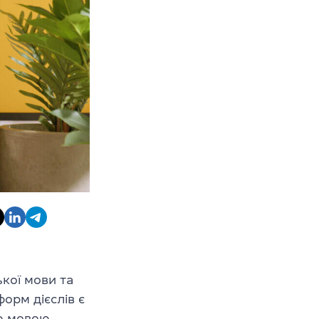
ької мови та
орм дієслів є
ю мовою.