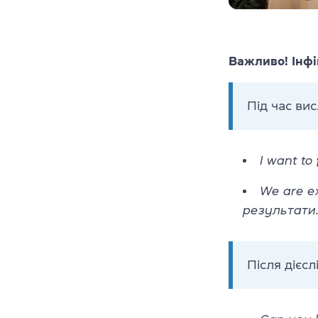
Важливо! Інфі
Під час ви
I want to
We are e
результати
Після дієс