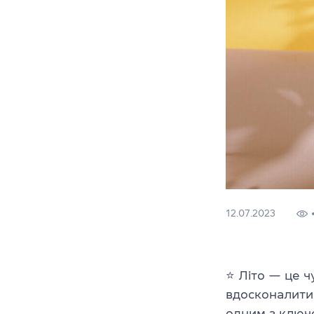
12.07.2023
⭐️ Літо
—
це чу
вдосконалити 
одним з ключо