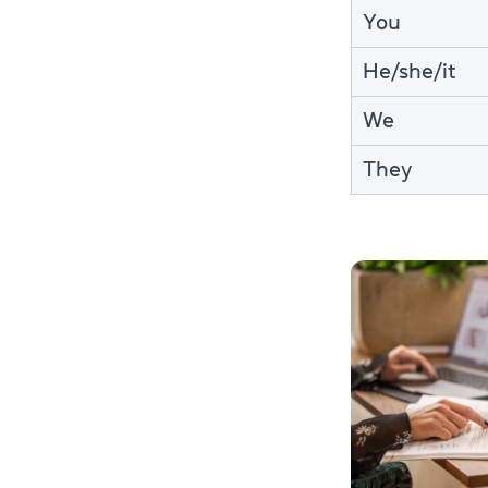
You
He/she/it
We
They