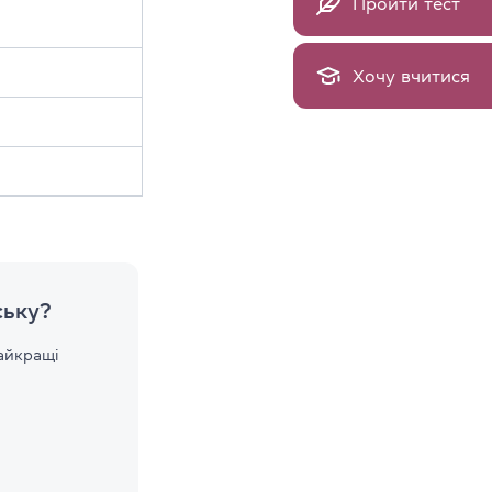
Пройти тест
Хочу вчитися
ську?
айкращі