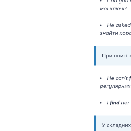
Can you 
мої ключі?
He asked 
знайти хор
При описі 
He can’t
регулярних
I
find
her 
У складних