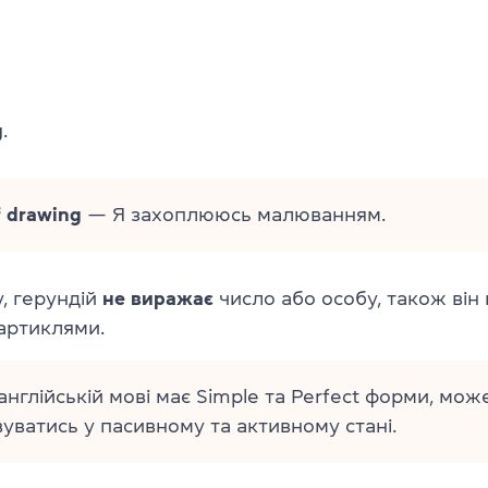
g
.
f drawing
— Я захоплююсь малюванням.
у, герундій
не виражає
число або особу, також він
артиклями.
англійській мові має Simple та Perfect форми, мож
уватись у пасивному та активному стані.