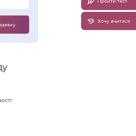
Пройти тест
Хочу вчитися
заявку
ду
вості