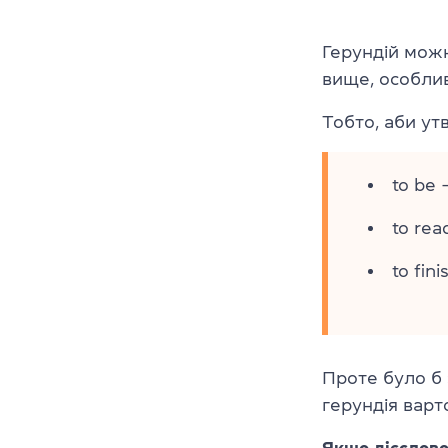
Герундій можна
вище, особлив
Тобто, аби ут
to be 
to rea
to fini
Проте було б 
герундія варт
Якщо дієслово