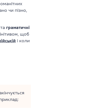
номанітних
ано чи пізно,
та
граматичні
інітивом, щоб
лійській
і коли
акінчується
априклад: