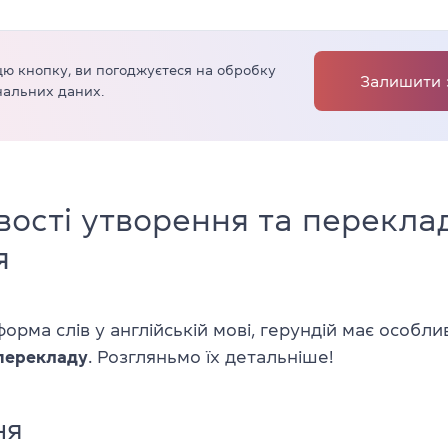
ю кнопку, ви погоджуєтеся на обробку
Залишити 
альних даних.
ості утворення та перекла
я
орма слів у англійській мові, герундій має особли
перекладу
. Розгляньмо їх детальніше!
ня