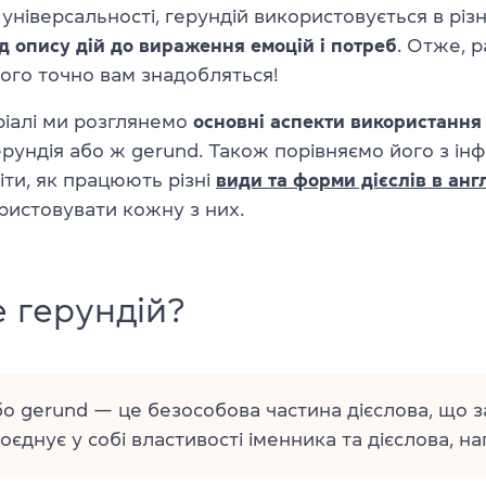
 універсальності, герундій використовується в різ
ід опису дій до вираження емоцій і потреб
. Отже, р
ого точно вам знадобляться!
ріалі ми розглянемо
основні аспекти використання
рундія або ж gerund. Також порівняємо його з інф
ти, як працюють різні
види та форми дієслів в анг
ристовувати кожну з них.
 герундій?
о gerund — це безособова частина дієслова, що з
оєднує у собі властивості іменника та дієслова, н