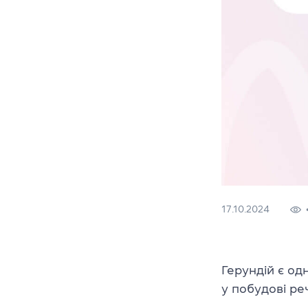
17.10.2024
Герундій є од
у побудові ре