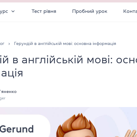
урс
Тест рівня
Пробний урок
Конт
ог
Герундій в англійській мові: основна інформація
ій в англійській мові: ос
ація
ʼяненко
ger