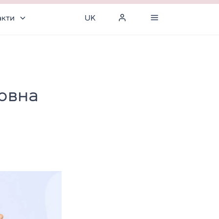
акти
UK
новна