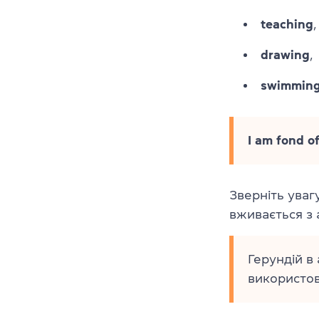
teaching
,
drawing
,
swimmin
I am fond o
Зверніть уваг
вживається з 
Герундій в 
використов