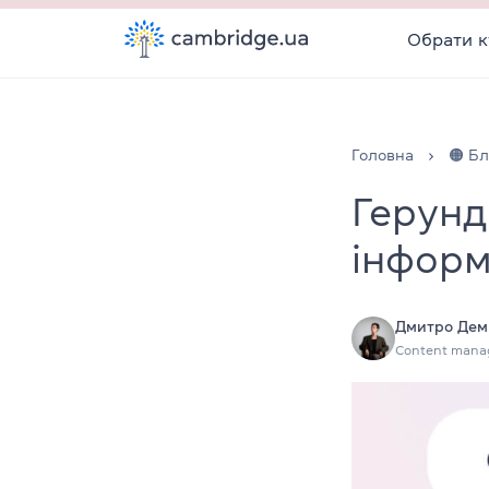
Обрати к
Головна
🟠 Бл
Герунд
інформ
Дмитро Дем
Content mana