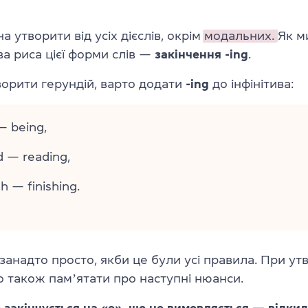
 утворити від усіх дієслів, окрім
модальних.
Як м
а риса цієї форми слів —
закінчення -ing
.
ворити герундій, варто додати
-ing
до інфінітива:
— being,
d — reading,
sh — finishing.
занадто просто, якби це були усі правила. При ут
о також памʼятати про наступні нюанси.
 закінчується на «e», що не вимовляється — відкида