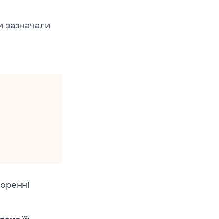
и зазначали
воренні
ємо її: