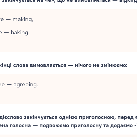
ke — making,
e — baking.
кінці слова вимовляється — нічого не змінюємо:
ee — agreeing.
дієслово закінчується однією приголосною, перед я
на голосна — подвоюємо приголосну та додаємо -