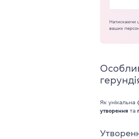
Натискаючи ц
ваших персон
Особлив
герунді
Як унікальна ф
утворення
та
Утворен