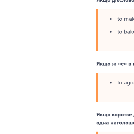
to ma
to bak
Якщо ж «e» в 
to agr
Якщо коротке 
одна наголоше