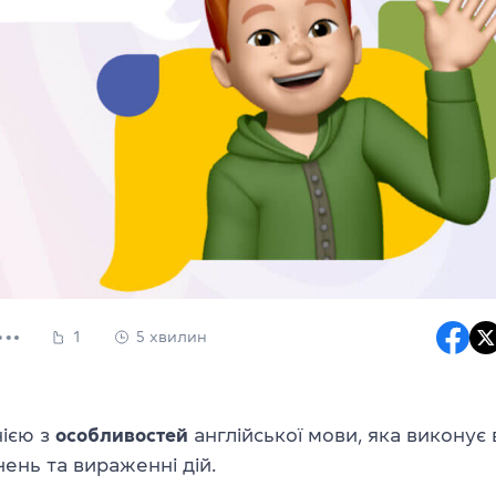
1
5 хвилин
нією з
особливостей
англійської мови, яка виконує
чень та вираженні дій.