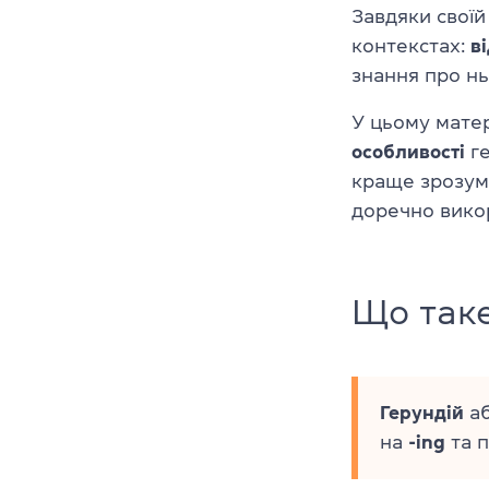
Завдяки своїй
контекстах:
в
знання про нь
У цьому мате
особливості
ге
краще зрозумі
доречно вико
Що таке
Герундій
аб
на
-ing
та п