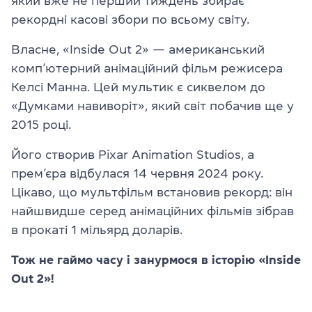
який вже не перший тиждень збирає
рекордні касові збори по всьому світу.
Власне, «Inside Out 2» — американський
комп’ютерний анімаційний фільм режисера
Келсі Манна. Цей мультик є сиквелом до
«Думками навиворіт», який світ побачив ще у
2015 році.
Його створив Pixar Animation Studios, а
прем’єра відбулася 14 червня 2024 року.
Цікаво, що мультфільм встановив рекорд: він
найшвидше серед анімаційних фільмів зібрав
в прокаті 1 мільярд доларів.
Тож не гаймо часу і занурмося в історію «Inside
Out 2»!