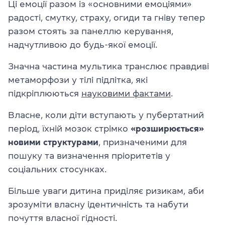
Ці емоції разом із «основними емоціями»
радості, смутку, страху, огиди та гніву тепер
разом стоять за панеллю керування,
надчутливою до будь-якої емоції.
Значна частина мультика транслює правдиві
метаморфози у тілі підлітка, які
підкріплюються
науковими фактами
.
Власне, коли діти вступають у пубертатний
період, їхній мозок стрімко
«розширюється»
новими структурами
, призначеними для
пошуку та визначення пріоритетів у
соціальних стосунках.
Більше уваги дитина приділяє ризикам, аби
зрозуміти власну ідентичність та набути
почуття власної гідності.