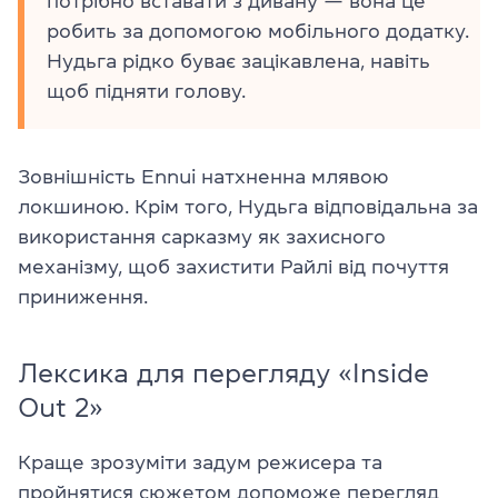
потрібно вставати з дивану — вона це
робить за допомогою мобільного додатку.
Нудьга рідко буває зацікавлена, навіть
щоб підняти голову.
Зовнішність Ennui натхненна млявою
локшиною. Крім того, Нудьга відповідальна за
використання сарказму як захисного
механізму, щоб захистити Райлі від почуття
приниження.
Лексика для перегляду «Inside
Out 2»
Краще зрозуміти задум режисера та
пройнятися сюжетом допоможе перегляд