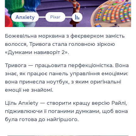
Божевільна морквина з феєрверком замість
волосся, Тривога стала головною зіркою
«Думками навиворіт 2».
Тривога — працьовита перфекціоністка. Вона
знає, як працює панель управління емоціями:
вона принесла ноутбук, з яким оригінальні
емоції не знайомі.
Ціль Anxiety — створити кращу версію Райлі,
підживлюючи її поганими думками, щоб вона
була готова до найгіршого.