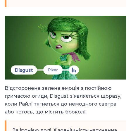
Відсторонена зелена емоція з постійною
гримасою огиди, Disgust з’являється щоразу,
коли Райлі тягнеться до немодного светра
або чогось, що містить броколі.
За іронією долі, її зовнішність натхненна