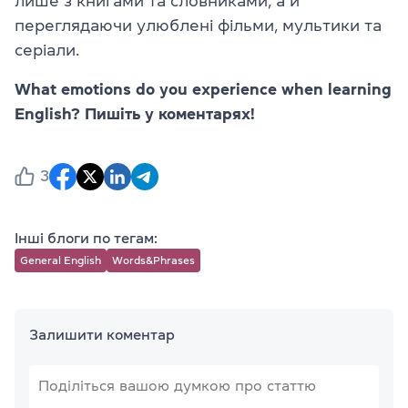
лише з книгами та словниками, а й
переглядаючи улюблені фільми, мультики та
серіали.
What emotions do you experience when learning
English? Пишіть у коментарях!
3
Інші блоги по тегам:
General English
Words&Phrases
Залишити коментар