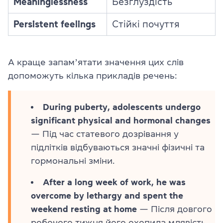
Meaninglessness
Безглуздість
Persistent feelings
Стійкі почуття
А краще запамʼятати значення цих слів
допоможуть кілька прикладів речень:
During puberty, adolescents undergo
significant physical and hormonal changes
— Під час статевого дозрівання у
підлітків відбуваються значні фізичні та
гормональні зміни.
After a long week of work, he was
overcome by lethargy and spent the
weekend resting at home
— Після довгого
робочого тижня його охопила млявість,