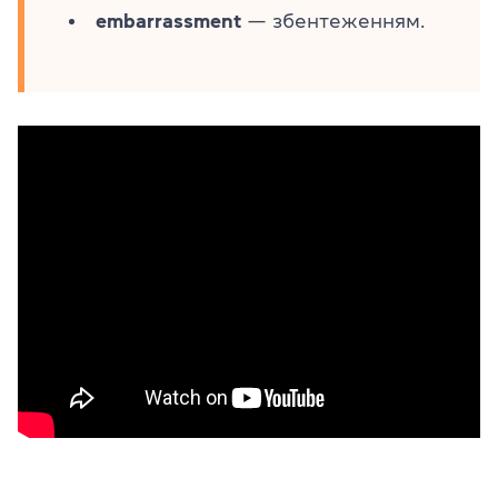
embarrassment
— збентеженням.