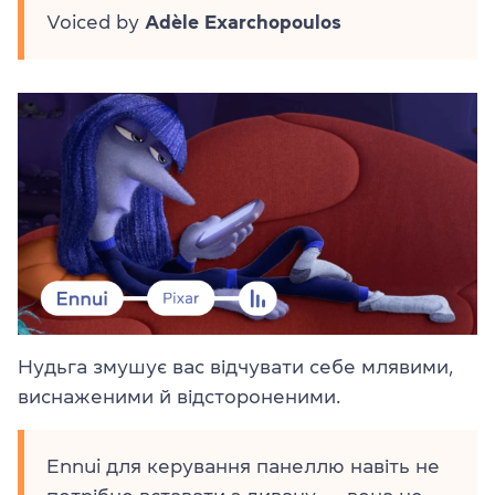
Voiced by
Adèle Exarchopoulos
Нудьга змушує вас відчувати себе млявими,
виснаженими й відстороненими.
Ennui для керування панеллю навіть не