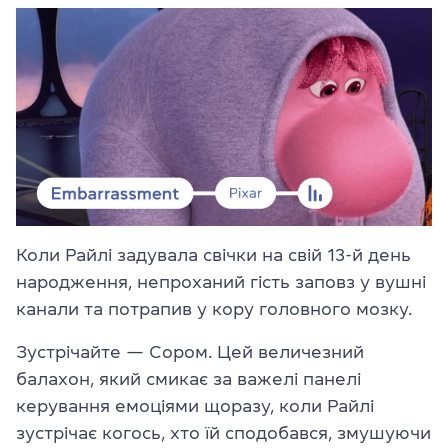
Коли Райлі задувала свічки на свій 13-й день
народження, непроханий гість заповз у вушні
канали та потрапив у кору головного мозку.
Зустрічайте — Сором. Цей величезний
балахон, який смикає за важелі панелі
керування емоціями щоразу, коли Райлі
зустрічає когось, хто їй сподобався, змушуючи