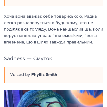
Хоча вона вважає себе товариською, Радка
легко розчаровується в будь-кому, хто не
поділяє її світогляду. Вона найщасливіша, коли
керує панеллю управління емоціями, і вона
впевнена, що її шлях завжди правильний.
Sadness — Смуток
Voiced by
Phyllis Smith