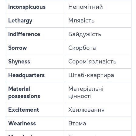
Inconspicuous
Непомітний
Lethargy
Млявість
Indifference
Байдужість
Sorrow
Скорбота
Shyness
Соромʼязливість
Headquarters
Штаб-квартира
Material
Матеріальні
possessions
цінності
Excitement
Хвилювання
Weariness
Втома