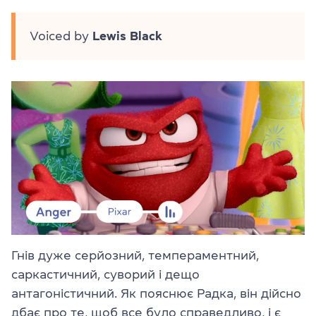
Voiced by
Lewis Black
Гнів дуже серйозний, темпераментний,
саркастичний, суворий і дещо
антагоністичний. Як пояснює Радка, він дійсно
дбає про те, щоб все було справедливо, і є