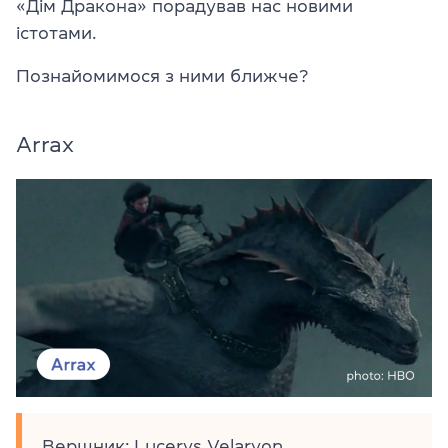
«Дім Дракона» порадував нас новими
істотами.
Познайомимося з ними ближче?
Arrax
Вершник: Lucerys Velaryon