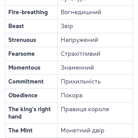
Fire-breathing
Вогнедишний
Beast
Звір
Strenuous
Напружений
Fearsome
Страхітливий
Momentous
Знаменний
Commitment
Прихильність
Obedience
Покора
The king’s right
Правиця короля
hand
The Mint
Монетний двір