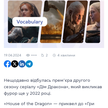
19.06.2024
2
4 хвилини
Нещодавно відбулась премʼєра другого
сезону серіалу «Дім Дракона», який викликав
фурор ще у 2022 році.
«House of the Dragon» — приквел до «Гри