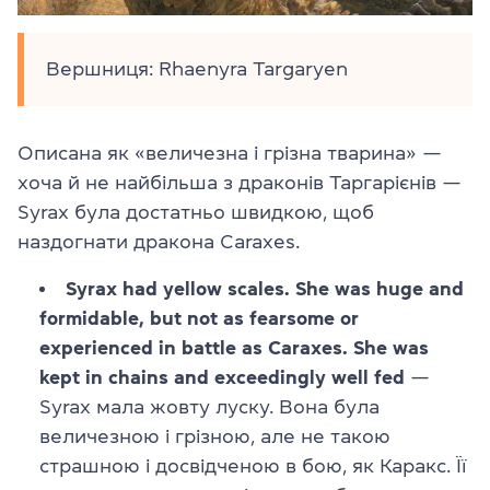
Вершниця: Rhaenyra Targaryen
Описана як «величезна і грізна тварина» —
хоча й не найбільша з драконів Таргарієнів —
Syrax була достатньо швидкою, щоб
наздогнати дракона Caraxes.
Syrax had yellow scales. She was huge and
formidable, but not as fearsome or
experienced in battle as Caraxes. She was
kept in chains and exceedingly well fed
—
Syrax мала жовту луску. Вона була
величезною і грізною, але не такою
страшною і досвідченою в бою, як Каракс. Її