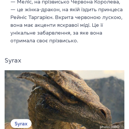
— Меліс, на прізвисько Червона Королева,
— це жінка-дракон, на якій їздить принцеса
Рейніс Таргарієн. Вкрита червоною лускою,
вона має акценти яскравої міді. Це її
унікальне забарвлення, за яке вона
отримала своє прізвисько.
Syrax