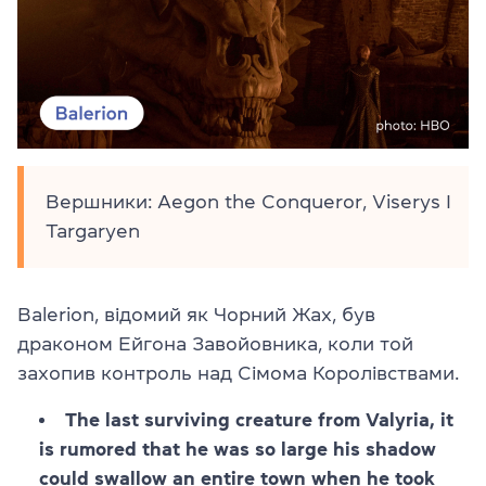
Вершники: Aegon the Conqueror, Viserys I
Targaryen
Balerion, відомий як Чорний Жах, був
драконом Ейгона Завойовника, коли той
захопив контроль над Сімома Королівствами.
The last surviving creature from Valyria, it
is rumored that he was so large his shadow
could swallow an entire town when he took