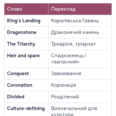
Слово
Переклад
King’s Landing
Королівська Гавань
Dragonstone
Драконячий камінь
The Triarchy
Триархія, тріархат
Heir and spare
Спадкоємець і
«запасний»
Conquest
Завоювання
Coronation
Коронація
Divided
Розділений
Culture-defining
Визначальний для
культури