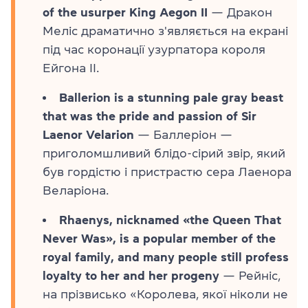
of the usurper King Aegon II
— Дракон
Меліс драматично з'являється на екрані
під час коронації узурпатора короля
Ейгона II.
Ballerion is a stunning pale gray beast
that was the pride and passion of Sir
Laenor Velarion
— Баллеріон —
приголомшливий блідо-сірий звір, який
був гордістю і пристрастю сера Лаенора
Веларіона.
Rhaenys, nicknamed «the Queen That
Never Was», is a popular member of the
royal family, and many people still profess
loyalty to her and her progeny
— Рейніс,
на прізвисько «Королева, якої ніколи не