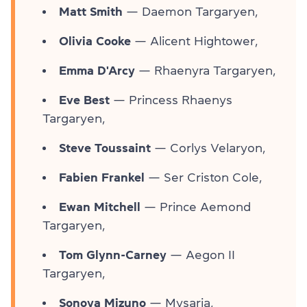
Matt Smith
— Daemon Targaryen,
Olivia Cooke
— Alicent Hightower,
Emma D'Arcy
— Rhaenyra Targaryen,
Eve Best
— Princess Rhaenys
Targaryen,
Steve Toussaint
— Corlys Velaryon,
Fabien Frankel
— Ser Criston Cole,
Ewan Mitchell
— Prince Aemond
Targaryen,
Tom Glynn-Carney
— Aegon II
Targaryen,
Sonoya Mizuno
— Mysaria,