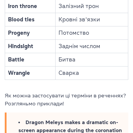
Iron throne
Залізний трон
Blood ties
Кровні звʼязки
Progeny
Потомство
Hindsight
Заднім числом
Battle
Битва
Wrangle
Сварка
Як можна застосувати ці терміни в реченнях?
Розгляньмо приклади!
Dragon Meleys makes a dramatic on-
screen appearance during the coronation