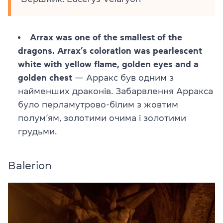
Arrax was one of the smallest of the
dragons. Arrax’s coloration was pearlescent
white with yellow flame, golden eyes and a
golden chest
— Арракс був одним з
найменших драконів. Забарвлення Арракса
було перламутрово-білим з жовтим
полум’ям, золотими очима і золотими
грудьми.
Balerion