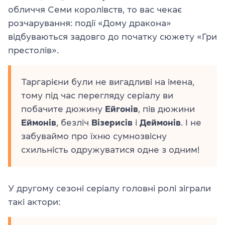
обличчя Семи королівств, то вас чекає
розчарування: події «Дому дракона»
відбуваються задовго до початку сюжету «Гри
престолів».
Таргарієни були не вигадливі на імена,
тому під час перегляду серіалу ви
побачите дюжину
Ейгонів
, пів дюжини
Еймонів
, безліч
Візерисів
і
Деймонів
. І не
забуваймо про їхню сумнозвісну
схильність одружуватися одне з одним!
У другому сезоні серіалу головні ролі зіграли
такі актори: