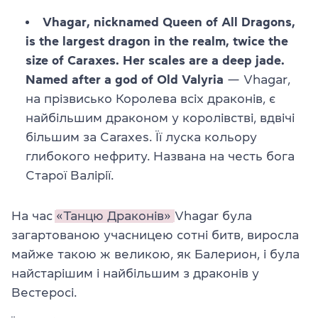
Vhagar, nicknamed Queen of All Dragons,
is the largest dragon in the realm, twice the
size of Caraxes. Her scales are a deep jade.
Named after a god of Old Valyria
— Vhagar,
на прізвисько Королева всіх драконів, є
найбільшим драконом у королівстві, вдвічі
більшим за Caraxes. Її луска кольору
глибокого нефриту. Названа на честь бога
Старої Валірії.
На час
«Танцю Драконів»
Vhagar була
загартованою учасницею сотні битв, виросла
майже такою ж великою, як Балерион, і була
найстарішим і найбільшим з драконів у
Вестеросі.