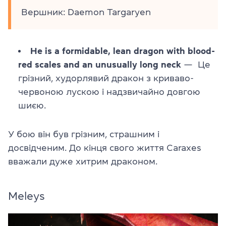
Вершник: Daemon Targaryen
He is a formidable, lean dragon with blood-
red scales and an unusually long neck
— Це
грізний, худорлявий дракон з криваво-
червоною лускою і надзвичайно довгою
шиєю.
У бою він був грізним, страшним і
досвідченим. До кінця свого життя Caraxes
вважали дуже хитрим драконом.
Meleys