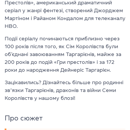
Престолів», американський драматичний
серіал у жанрі фентезі, створений Джорджем
Мартіном і Райаном Кондалом для телеканалу
HBO.
Події серіалу починаються приблизно через
100 років після того, як Сім Королівств були
об’єднані завоюванням Таргарієнів, майже за
200 років до подій «Гри престолів» і за 172
роки до народження Дейнеріс Таргарієн.
Зацікавились? Дізнайтесь більше про родинні
звʼязки Таргарієнів, драконів та війни Семи
Королівств у нашому блозі!
Про сюжет