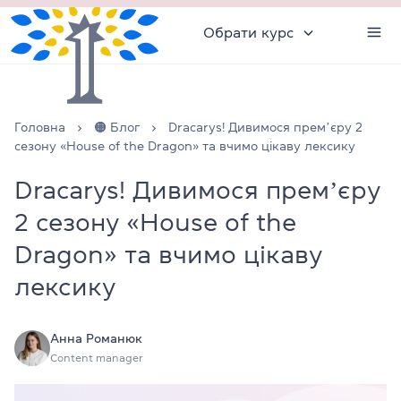
Обрати курс
Головна
🟠 Блог
Dracarys! Дивимося премʼєру 2
сезону «House of the Dragon» та вчимо цікаву лексику
Dracarys! Дивимося премʼєру
2 сезону «House of the
Dragon» та вчимо цікаву
лексику
Анна Романюк
Content manager