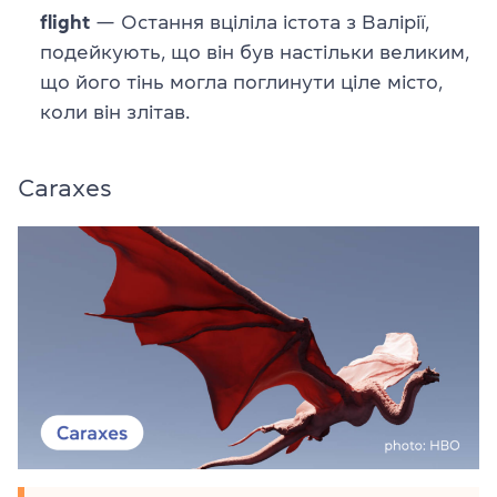
flight
— Остання вціліла істота з Валірії,
подейкують, що він був настільки великим,
що його тінь могла поглинути ціле місто,
коли він злітав.
Caraxes