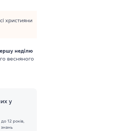
сі християни
першу неділю
го весняного
их у
до 12 років,
я знань