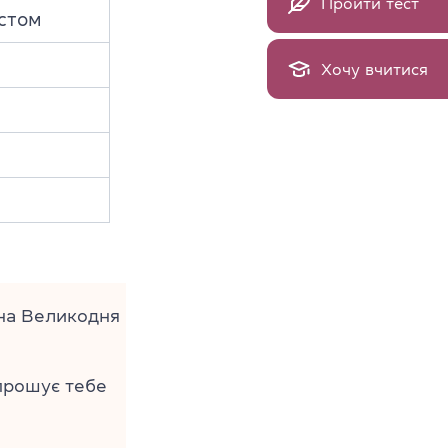
Пройти тест
естом
Хочу вчитися
а Великодня
прошує тебе