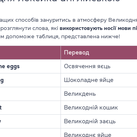
ращих способів зануритись в атмосферу Великодня
 розглянути слова, які
використовують носії мови пі
ам допоможе таблиця, представлена нижче!
Перевод
the eggs
Освячення яєць
gg
Шоколадне яйце
Великдень
t
Великодній кошик
y
Великодній заєць
Великоднє яйце