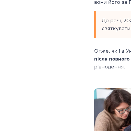
вони його за 
До речі, 2
святкувати
Отже, як і в 
після повного 
рівнодення.