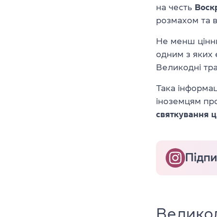
на честь
Воск
розмахом та в
Не менш цінни
одним з яких
Великодні тра
Така інформац
іноземцям про
святкування ц
Підпи
Великод