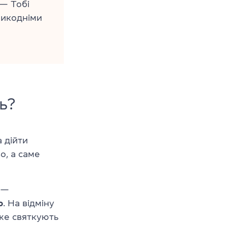
— Тобі
ликодніми
ь?
 дійти
о, а саме
 —
о
. На відміну
дже святкують