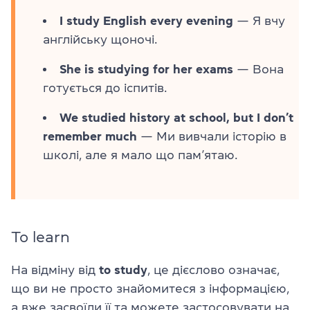
I study English every evening
— Я вчу
англійську щоночі.
She is studying for her exams
— Вона
готується до іспитів.
We studied history at school, but I don’t
remember much
— Ми вивчали історію в
школі, але я мало що пам’ятаю.
To learn
На відміну від
to study
, це дієслово означає,
що ви не просто знайомитеся з інформацією,
а вже засвоїли її та можете застосовувати на