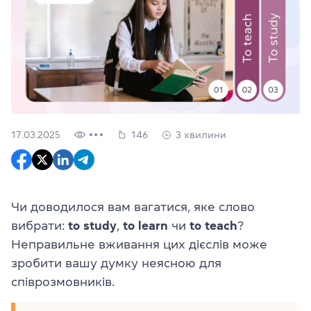
17.03.2025
146
3 хвилини
Чи доводилося вам вагатися, яке слово
вибрати:
to study
,
to learn
чи
to teach
?
Неправильне вживання цих дієслів може
зробити вашу думку неясною для
співрозмовників.