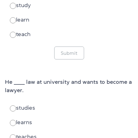
study
learn
teach
Submit
He _______ law at university and wants to become a
lawyer.
studies
learns
teaches