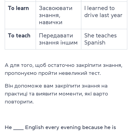
To learn
Засвоювати
I learned to
знання,
drive last year
навички
To teach
Передавати
She teaches
знання іншим
Spanish
А для того, щоб остаточно закріпити знання,
пропонуємо пройти невеликий тест.
Він допоможе вам закріпити знання на
практиці та виявити моменти, які варто
повторити.
He _______ English every evening because he is