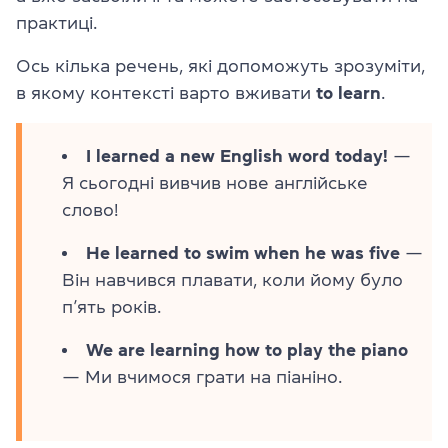
практиці.
Ось кілька речень, які допоможуть зрозуміти,
в якому контексті варто вживати
to learn
.
I learned a new English word today!
—
Я сьогодні вивчив нове англійське
слово!
He learned to swim when he was five
—
Він навчився плавати, коли йому було
п’ять років.
We are learning how to play the piano
— Ми вчимося грати на піаніно.