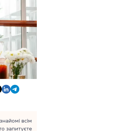
знайомі всім
то запитуєте