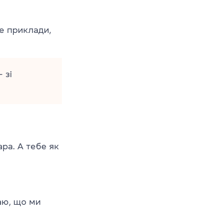
е приклади,
 зі
ра. А тебе як
аю, що ми