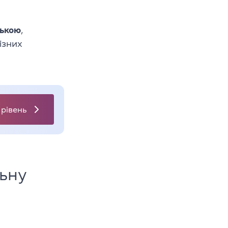
ською
,
ізних
 рівень
льну