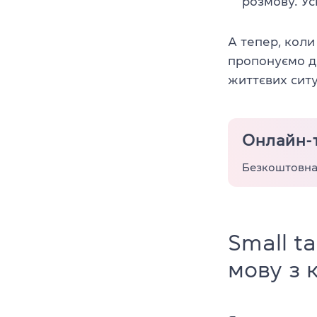
розмову. У
А тепер, коли
пропонуємо де
життєвих ситу
Онлайн-
Безкоштовна 
Small t
мову з 