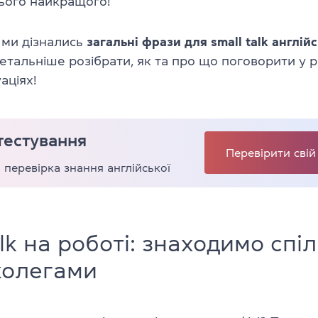
сього найкращого!
 ми дізнались
загальні фрази для small talk англій
тальніше розібрати, як та про що поговорити у р
аціях!
тестування
Перевірити свій
перевірка знання англійської
alk на роботі: знаходимо спі
колегами