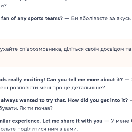
ги?
 fan of any sports teams?
— Ви вболіваєте за якусь
ухайте співрозмовника, діліться своїм досвідом т
ds really exciting! Can you tell me more about it?
— 
еш розповісти мені про це детальніше?
 always wanted to try that. How did you get into it?
—
бувати. Як ти почав?
imilar experience. Let me share it with you
— У мене 
вольте поділитися ним з вами.