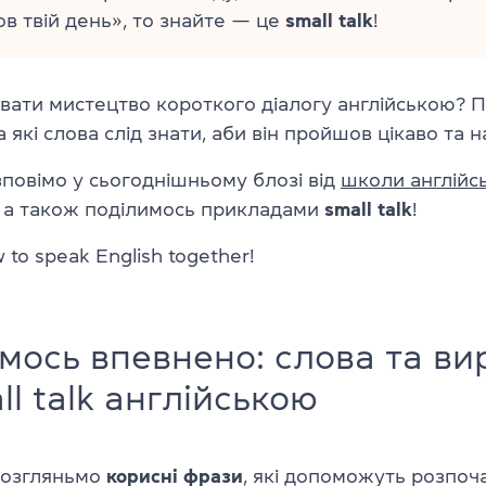
в твій день», то знайте — це
small talk
!
увати мистецтво короткого діалогу англійською? 
а які слова слід знати, аби він пройшов цікаво та 
повімо у сьогоднішньому блозі від
школи англійсь
, а також поділимось прикладами
small talk
!
w to speak English together!
мось впевнено: слова та ви
ll talk англійською
розгляньмо
корисні фрази
, які допоможуть розпоча