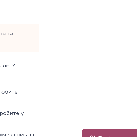
те та
одні ?
любите
робите у
ім часом якісь