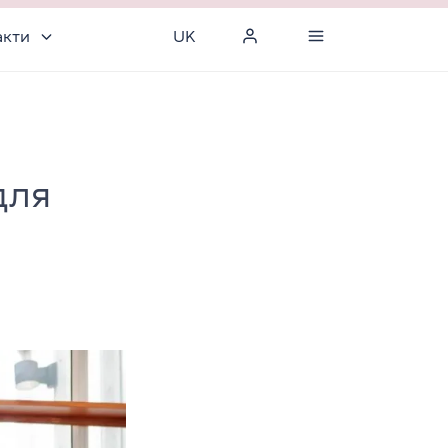
акти
UK
для