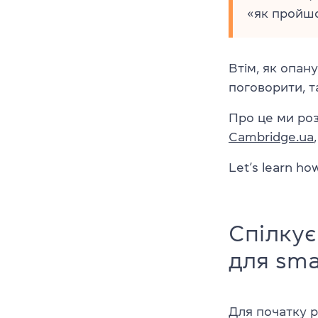
«як пройшо
Втім, як опан
поговорити, т
Про це ми роз
Cambridge.ua
Let’s learn ho
Спілкує
для sma
Для початку 