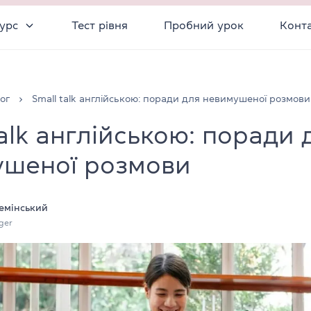
урс
Тест рівня
Пробний урок
Конт
ог
Small talk англійською: поради для невимушеної розмови
talk англійською: поради 
ушеної розмови
емінський
ger