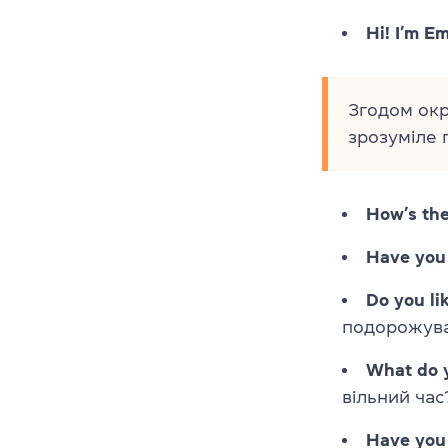
Hi! I’m E
Згодом окр
зрозуміле 
How’s the
Have you 
Do you li
подорожува
What do y
вільний час
Have you 