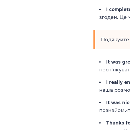
I complet
згоден. Це 
Подякуйте 
It was gr
поспілкуват
I really 
наша розмо
It was ni
познайомити
Thanks fo