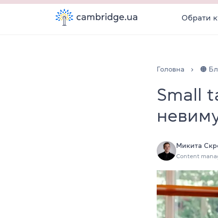
Обрати к
Головна
🟠 Бл
Small 
невим
Микита Скр
Content mana