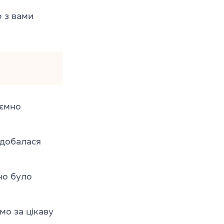
 з вами
ємно
добалася
о було
о за цікаву