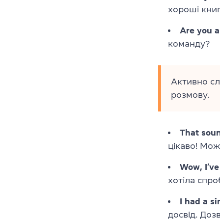
хороші кни
Are you a
команду?
Активно сл
розмову.
That soun
цікаво! Мож
Wow, I’ve
хотіла спро
I had a s
досвід. Доз