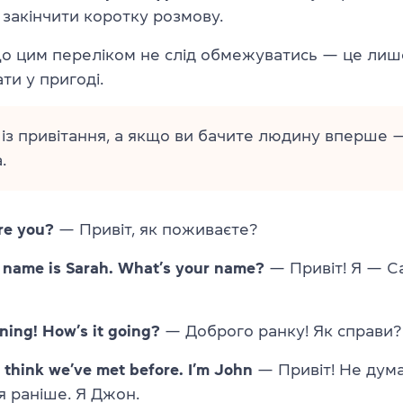
 закінчити коротку розмову.
що цим переліком не слід обмежуватись — це лиш
ти у пригоді.
 із привітання, а якщо ви бачите людину вперше —
.
re you?
— Привіт, як поживаєте?
 name is Sarah. What’s your name?
— Привіт! Я — Са
ing! How’s it going?
— Доброго ранку! Як справи?
’t think we’ve met before. I’m John
— Привіт! Не дум
я раніше. Я Джон.