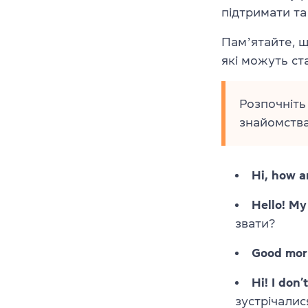
підтримати та
Памʼятайте, 
які можуть ста
Розпочніть
знайомства
Hi, how a
Hello! My
звати?
Good morn
Hi! I don
зустрічалис