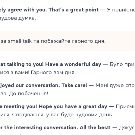
ely agree with you. That’s a great point
— Я повністю
чудова думка.
за small talk та побажайте гарного дня.
eat talking to you! Have a wonderful day
— Було при
ися з вами! Гарного вам дня!
enjoyed our conversation. Take care!
— Мені дуже спо
ва. До побачення!
ce meeting you! Hope you have a great day
— Приємн
ся! Сподіваюся, у вас буде чудовий день.
r the interesting conversation. All the best!
— Дякуєм