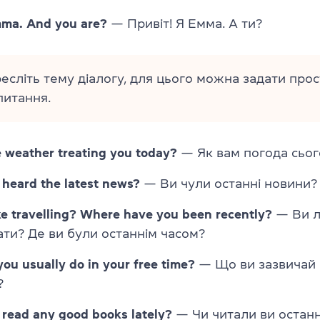
mma. And you are?
— Привіт! Я Емма. А ти?
есліть тему діалогу, для цього можна задати прос
питання.
 weather treating you today?
— Як вам погода сьог
heard the latest news?
— Ви чули останні новини?
ke travelling? Where have you been recently?
— Ви 
ти? Де ви були останнім часом?
ou usually do in your free time?
— Що ви зазвичай 
?
read any good books lately?
— Чи читали ви останн