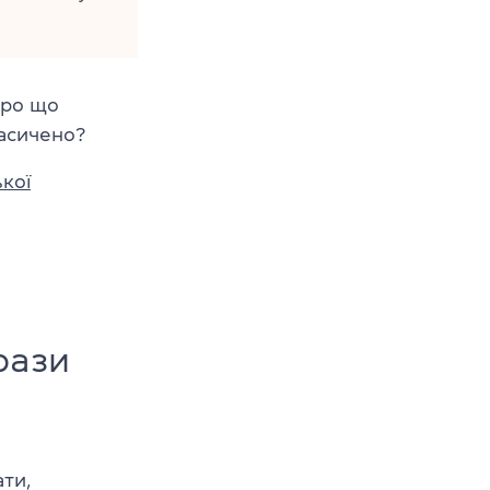
Про що
насичено?
кої
рази
ти,