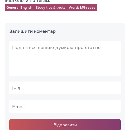
Інші блоги по тегам:
General English
Study tips & tricks
Words&Phrases
Залишити коментар
Відправити