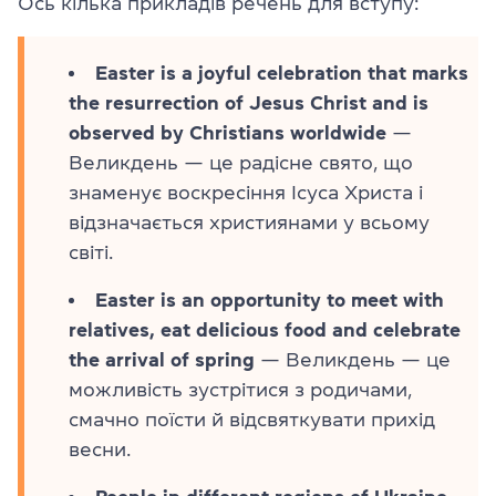
Ось кілька прикладів речень для вступу:
Easter is a joyful celebration that marks
the resurrection of Jesus Christ and is
observed by Christians worldwide
—
Великдень — це радісне свято, що
знаменує воскресіння Ісуса Христа і
відзначається християнами у всьому
світі.
Easter is an opportunity to meet with
relatives, eat delicious food and celebrate
the arrival of spring
— Великдень — це
можливість зустрітися з родичами,
смачно поїсти й відсвяткувати прихід
весни.