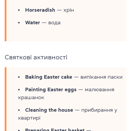
Horseradish
— хрін
Water
— вода
Святкові активності
Baking Easter cake
— випікання паски
Painting Easter eggs
— малювання
крашанок
Cleaning the house
— прибирання у
квартирі
Preparing Easter basket
—