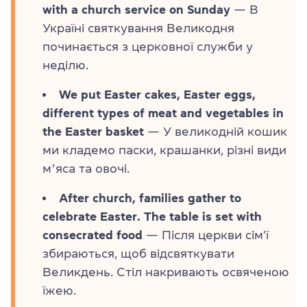
with a church service on Sunday
— В
Україні святкування Великодня
починається з церковної служби у
неділю.
We put Easter cakes, Easter eggs,
different types of meat and vegetables in
the Easter basket
— У великодній кошик
ми кладемо паски, крашанки, різні види
мʼяса та овочі.
After church, families gather to
celebrate Easter. The table is set with
consecrated food
— Після церкви сім'ї
збираються, щоб відсвяткувати
Великдень. Стіл накривають освяченою
їжею.