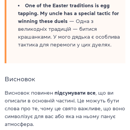
One of the Easter traditions is egg
tapping. My uncle has a special tactic for
winning these duels
— Одна з
великодніх традицій — битися
крашанками. У мого дядька є особлива
тактика для перемоги у цих дуелях.
Висновок
Висновок повинен
підсумувати все
, що ви
описали в основній частині. Це можуть бути
слова про те, чому це свято важливе, що воно
символізує для вас або яка на ньому панує
атмосфера.