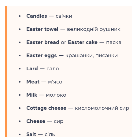
Candles
— свічки
Easter towel
— великодній рушник
Easter bread
or
Easter cake
— паска
Easter eggs
— крашанки, писанки
Lard
— сало
Meat
— м'ясо
Milk
— молоко
Cottage cheese
— кисломолочний сир
Cheese
— сир
Salt
— сіль