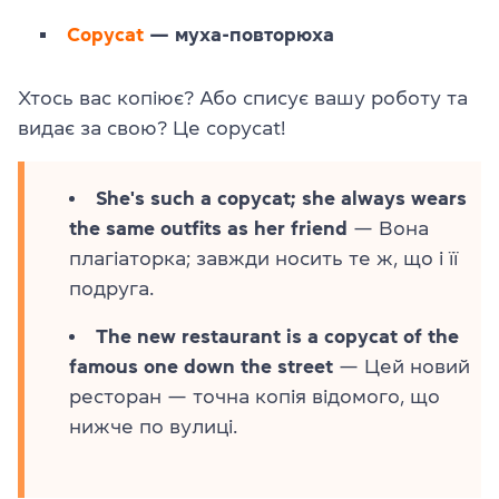
Copycat
— муха-повторюха
Хтось вас копіює? Або списує вашу роботу та
видає за свою? Це copycat!
She's such a copycat; she always wears
the same outfits as her friend
— Вона
плагіаторка; завжди носить те ж, що і її
подруга.
The new restaurant is a copycat of the
famous one down the street
— Цей новий
ресторан — точна копія відомого, що
нижче по вулиці.