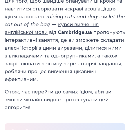
Для того, щоб швидше опанувати ці кроки та
навчитися створювати яскраві асоціації для
ідіом на кшталт
raining cats and dogs
чи
let the
cat out of the bag
—
курси вивчення
англійської мови
від
Cambridge.ua
пропонують
інтерактивні заняття, де ви зможете складати
власні історії з цими виразами, ділитися ними
з викладачами та одногрупниками, а також
закріплювати лексику через творчі завдання,
роблячи процес вивчення цікавим і
ефективним.
Отож, час перейти до самих ідіом, аби ви
змогли якнайшвидше протестувати цей
алгоритм!