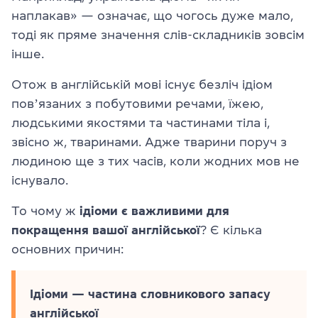
наплакав» — означає, що чогось дуже мало,
тоді як пряме значення слів-складників зовсім
інше.
Отож в англійській мові існує безліч ідіом
повʼязаних з побутовими речами, їжею,
людськими якостями та частинами тіла і,
звісно ж, тваринами. Адже тварини поруч з
людиною ще з тих часів, коли жодних мов не
існувало.
То чому ж
ідіоми є важливими для
покращення вашої англійської
? Є кілька
основних причин:
Ідіоми — частина словникового запасу
англійської