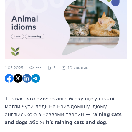
1.05.2025
3
10 хвилин
Ті з вас, хто вивчав англійську ще у школі
могли чути ледь не найвідомішу ідіому
англійською з назвами тварин —
raining cats
and dogs
або ж
it’s raining cats and dog
.