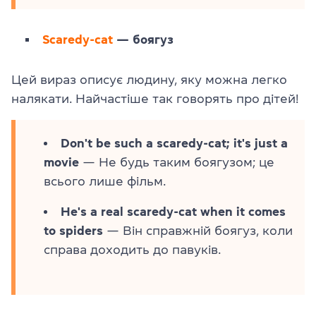
Scaredy-cat
— боягуз
Цей вираз описує людину, яку можна легко
налякати. Найчастіше так говорять про дітей!
Don't be such a scaredy-cat; it's just a
movie
— Не будь таким боягузом; це
всього лише фільм.
He's a real scaredy-cat when it comes
to spiders
— Він справжній боягуз, коли
справа доходить до павуків.