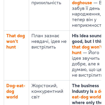
прихильність
doghouse
— Ві
забув її день
народження, і
тепер він у
неприємностя
That dog
План зазнає
His idea sounds
won’t
невдачі, ідея не
good, but I thin
hunt
вистрілить
that dog won’t
hunt
— Його
ідея звучить
добре, але я
думаю, що це
не вистрілить.
Dog-eat-
Жорстокий,
The business
dog
конкурентний
industry is
a do
world
світ
eat-dog world
where only the