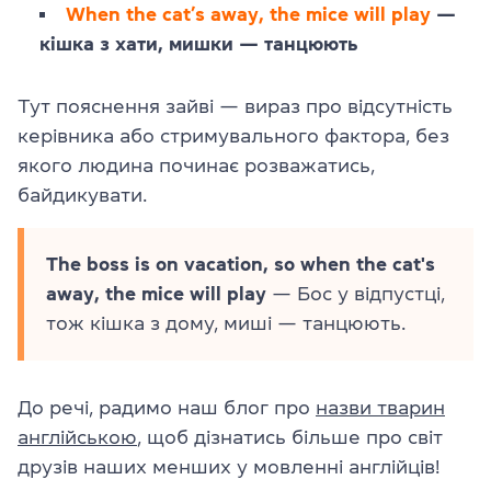
When the cat’s away, the mice will play
—
кішка з хати, мишки — танцюють
Тут пояснення зайві — вираз про відсутність
керівника або стримувального фактора, без
якого людина починає розважатись,
байдикувати.
The boss is on vacation, so when the cat's
away, the mice will play
— Бос у відпустці,
тож кішка з дому, миші — танцюють.
До речі, радимо наш блог про
назви тварин
англійською
, щоб дізнатись більше про світ
друзів наших менших у мовленні англійців!