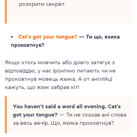
розкрити секрет.
Cat’s got your tongue?
— Ти що, язика
проковтнув?
Якщо хтось мовчить або довго затягує з
відповіддю, у нас іронічно питають чи не
проковтнув мовець язика. А от англійці
кажуть, що язик забрав кіт!
You haven't said a word all evening. Cat's
got your tongue?
— Ти не сказав ані слова
за весь вечір. Що, язика проковтнув?