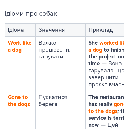
Ідіоми про собак
Ідіома
Значення
Приклад
Work like
Важко
She
worked like
a dog
працювати,
a dog
to finish
гарувати
the project on
time
— Вона
гарувала, щоб
завершити
проєкт вчасно
Gone to
Пускатися
The restaurant
the dogs
берега
has really
gone
to the dogs
; the
service is terrib
now
— Цей