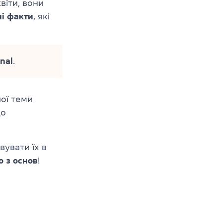
віти, вони
і факти
, які
nal
.
ої теми
що
вувати їх в
о з основ
!