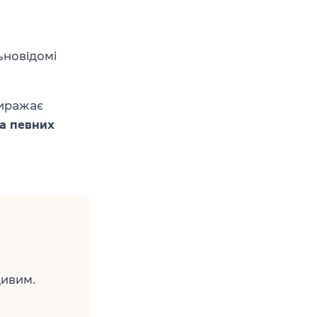
ьновідомі
иражає
а певних
дивим.