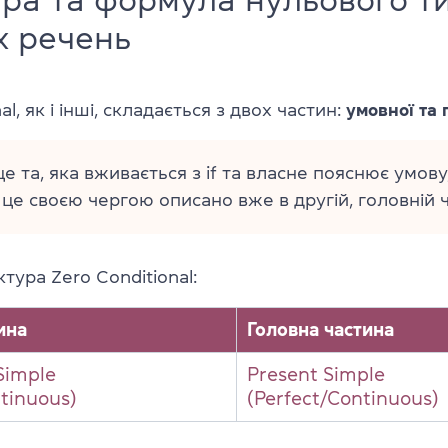
х речень
al, як і інші, складається з двох частин:
умовної та 
е та, яка вживається з if та власне пояснює умову,
 це своєю чергою описано вже в другій, головній ч
тура Zero Conditional:
ина
Головна частина
 Simple
Present
Simple
ntinuous)
(Perfect/Continuous)