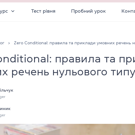
урс
Тест рівня
Пробний урок
Конт
ог
Zero Conditional: правила та приклади умовних речень 
onditional: правила та п
х речень нульового тип
ільчук
ger
тиник
ger