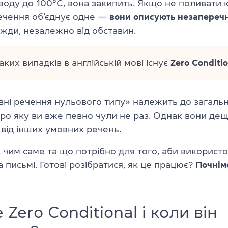
воду до 100°C, вона закипить. Якщо не поливати к
 речення об’єднує одне —
вони описують незаперечн
жди, незалежно від обставин.
ких випадків в англійській мові існує
Zero Conditio
вні речення нульового типу» належить до загальн
про яку ви вже певно чули не раз. Однак вони де
 від інших умовних речень.
 чим саме та що потрібно для того, аби використо
а письмі. Готові розібратися, як це працює?
Почнім
 Zero Conditional і коли він