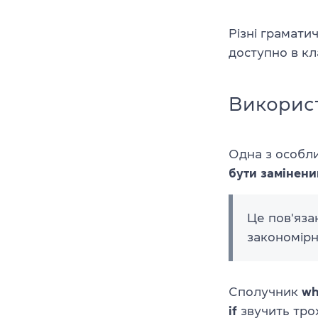
Різні грамати
доступно в кла
Використ
Одна з особли
бути замінени
Це пов'яза
закономірн
Сполучник
wh
if
звучить трох