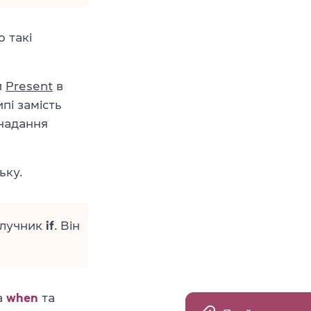
о такі
и
Present
в
пі замість
надання
ьку.
олучник
if
. Він
а
when
та