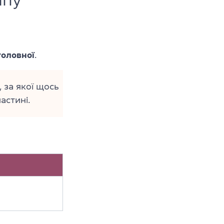
головної
.
 за якої щось
астині.