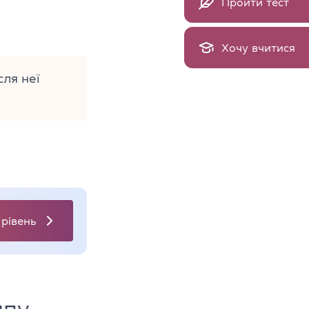
Пройти тест
Хочу вчитися
сля неї
 рівень
ипу