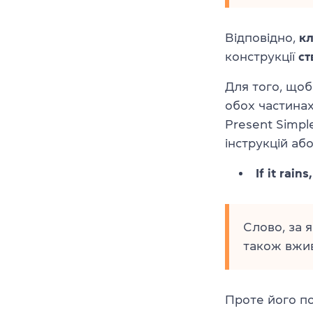
Відповідно,
кл
конструкції
ст
Для того, щоб
обох частинах
Present Simpl
інструкцій аб
If it rain
Слово, за 
також вжив
Проте його п