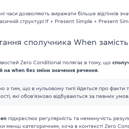
чні часи дозволяють виражати більше відтінків зна
сичній структурі If + Present Simple + Present Sim
ання сполучника When замість 
востей Zero Conditional полягає в тому, що
сполуч
й на when без зміни значення речення
.
но з тим, що в нульовому типі йдеться про факти 
ості, які обов'язково відбуваються за певних умов
en
підкреслює регулярність та неминучість резуль
и менш категоричним, хоча в контексті Zero Cond