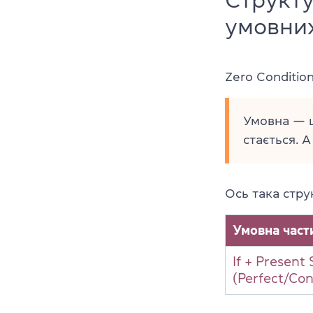
умовни
Zero Condition
Умовна — ц
стається. А
Ось така струк
Умовна част
If + Present
(Perfect/Co