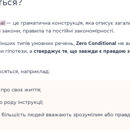
ться?
al
— це граматична конструкція, яка описує загал
 закони, правила та постійні закономірності.
д інших типів умовних речень,
Zero Conditional
не в
 гіпотези, а
стверджує те
,
що завжди є правдою з
осяться, наприклад:
 про своє життя;
о роду інструкції;
о більшість людей вважають зрозумілим або прав