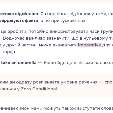
ючова відмінність
0 conditional від інших у тому, щ
верджують факти
, а не припускають їх.
 це зробити, потрібно використовувати часи груп
. Водночас важливо зазначити, що в нульовому ти
e у другій частині може вживатися
Imperative
для 
о порад.
s, take an umbrella
— Якщо йде дощ, візьми парасол
яким ви одразу розпізнаєте умовне речення — сп
ається у Zero Conditional.
овними синонімами можуть також виступати слов