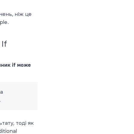
чень, ніж це
ple.
If
ник if може
та
.
тату, тоді як
itional