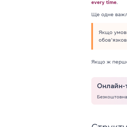
every time
.
Ще одне важли
Якщо умовн
обовʼязков
Якщо ж першою
Онлайн-
Безкоштовна 
Структу