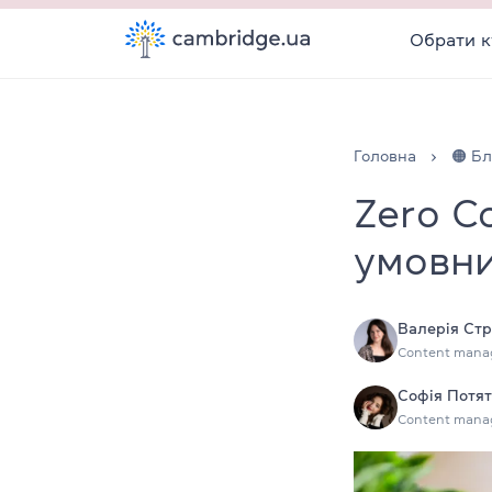
Обрати к
Головна
🟠 Бл
Zero C
умовни
Валерія Стр
Content mana
Софія Потя
Content mana