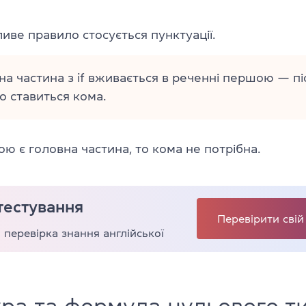
ве правило стосується пунктуації.
а частина з if вживається в реченні першою — пі
о ставиться кома.
 є головна частина, то кома не потрібна.
тестування
Перевірити свій
перевірка знання англійської
ра та формула нульового т