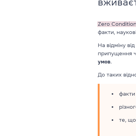
вживає
Zero Condition
факти, наукові
На відміну ві
припущення чи
умов
.
До таких відн
факти
різног
те, щ