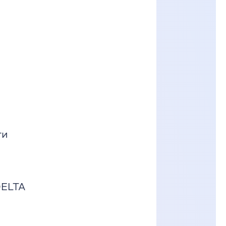
ти
DELTA