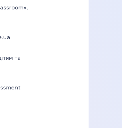
lassroom»,
e.ua
ітям та
essment