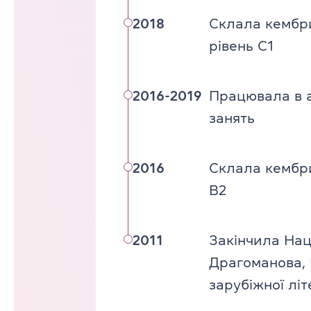
2018
Склала кембри
рівень C1
2016-2019
Працювала в а
занять
2016
Склала кембри
B2
2011
Закінчила Нац
Драгоманова, 
зарубіжної літ