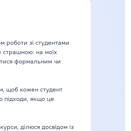
ом роботи зі студентами
не страшною: на моїх
ватися формальним чи
ом, щоб кожен студент
ю підходи, якщо це
урси, ділюся досвідом із