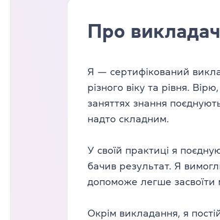
Про виклада
Я — сертифікований виклад
різного віку та рівня. Вір
заняттях знання поєднуют
надто складним.
У своїй практиці я поєдну
бачив результат. Я вимогл
допоможе легше засвоїти 
Окрім викладання, я пості