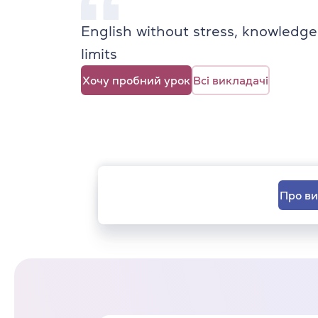
English without stress, knowledge
limits
Хочу пробний урок
Всі викладачі
Про в