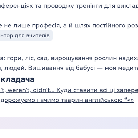
ференціях та проводжу тренінги для виклад
 не лише професія, а й шлях постійного роз
нтор для вчителів
: гори, ліс, сад, вирощування рослин нади
ця, людей. Вишивання від бабусі — моя медит
икладача
t, weren't, didn't... Куди ставити всі ці запе
одорожуємо і вчимо тварин англійською 🐾»