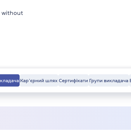
 without
икладача
Карʼєрний шлях
Сертифікати
Групи викладача