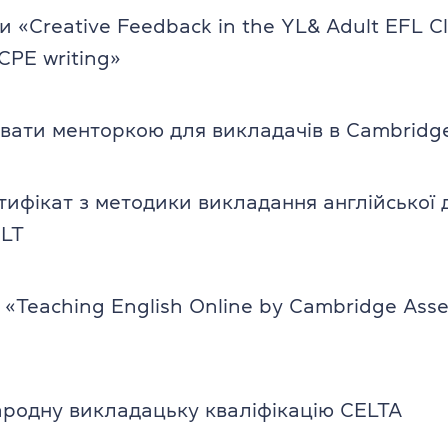
 «Creative Feedback in the YL& Adult EFL C
CPE writing»
ати менторкою для викладачів в Cambridg
ифікат з методики викладання англійської д
YLT
«Teaching English Online by Cambridge Ass
родну викладацьку кваліфікацію CELTA