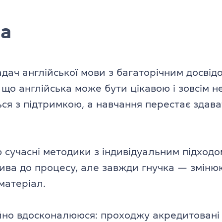
ча
ач англійської мови з багаторічним досвід
ю, що англійська може бути цікавою і зовсім 
ься з підтримкою, а навчання перестає зда
ю сучасні методики з індивідуальним підход
ива до процесу, але завжди гнучка — зміню
матеріал.
йно вдосконалююся: проходжу акредитовані к