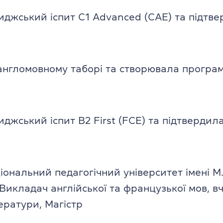
джський іспит C1 Advanced (CAE) та підтв
нгломовному таборі та створювала програ
джський іспит B2 First (FCE) та підтвердила
іональний педагогічний університет імені М.
Викладач англійської та французької мов, в
ератури, Магістр