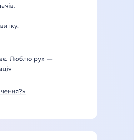
ачів.
витку.
хає. Люблю рух —
ація
речення?»