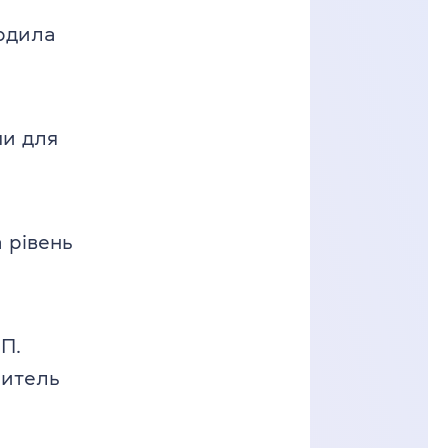
ердила
ми для
 рівень
П.
читель