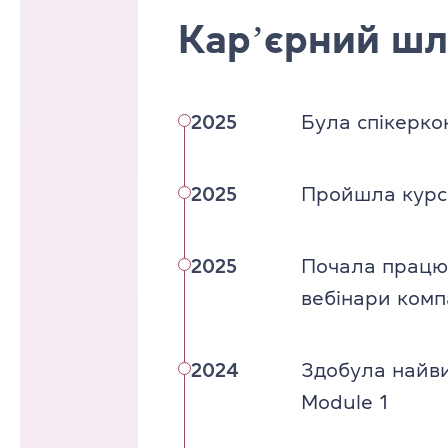
Карʼєрний шл
2025
Була спікерко
2025
Пройшла курс 
2025
Почала працю
вебінари комп
2024
Здобула найв
Module 1