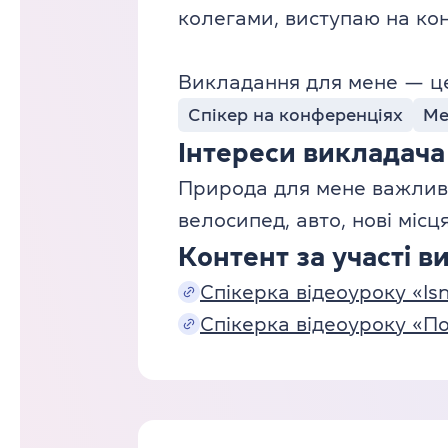
колегами, виступаю на кон
Викладання для мене — це
Спікер на конференціях
Ме
Інтереси викладача
Природа для мене важлива
велосипед, авто, нові міс
Контент за участі в
Спікерка відеоуроку «Isn'
Спікерка відеоуроку «П