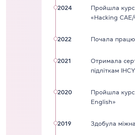
2024
Пройшла курси
«Hacking CAE/
2022
Почала працюв
2021
Отримала серт
підліткам IHC
2020
Пройшла курс 
English»
2019
Здобула міжна