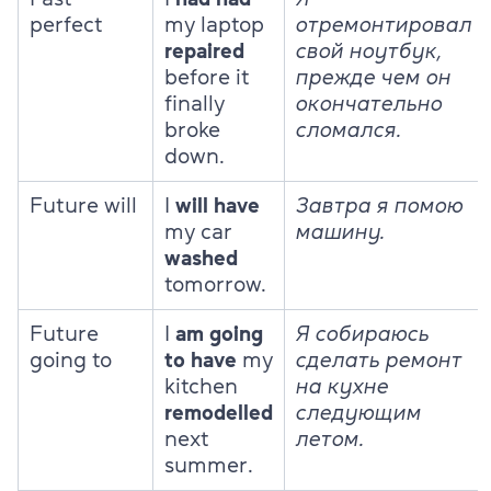
perfect
my laptop
отремонтировал
repaired
свой ноутбук,
before it
прежде чем он
finally
окончательно
broke
сломался.
down.
Future will
I
will have
Завтра я помою
my car
машину.
washed
tomorrow.
Future
I
am going
Я собираюсь
going to
to have
my
сделать ремонт
kitchen
на кухне
remodelled
следующим
next
летом.
summer.