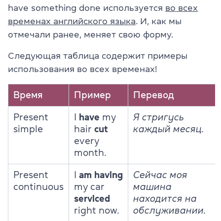
have something done используется
во всех
временах английского языка
. И, как мы
отмечали ранее, меняет свою форму.
Следующая таблица содержит примеры
использования во всех временах!
Время
Пример
Перевод
Pr
esent
I
have
my
Я стригусь
simple
hair
cut
каждый месяц.
every
month.
Present
I
am having
Сейчас моя
continuous
my car
машина
serviced
находится на
right now.
обслуживании.