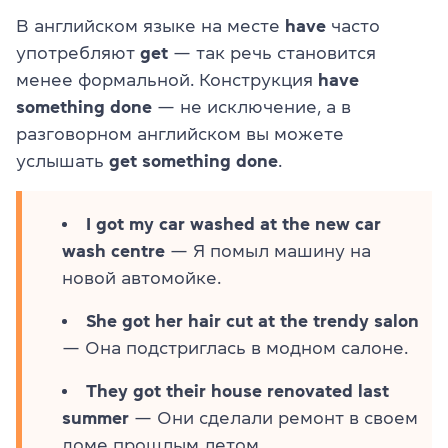
В английском языке на месте
have
часто
употребляют
get
— так речь становится
менее формальной. Конструкция
have
something done
— не исключение, а в
разговорном английском вы можете
услышать
get something done
.
I got my car washed at the new car
wash centre
— Я помыл машину на
новой автомойке.
She got her hair cut at the trendy salon
— Она подстриглась в модном салоне.
They got their house renovated last
summer
— Они сделали ремонт в своем
доме прошлым летом.