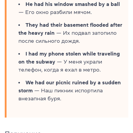
He had his window smashed by a ball
— Его окно разбили мячом.
They had their basement flooded after
the heavy rain
— Их подвал затопило
после сильного дождя.
I had my phone stolen while traveling
on the subway
— У меня украли
телефон, когда я ехал в метро.
We had our picnic ruined by a sudden
storm
— Наш пикник испортила
внезапная буря.