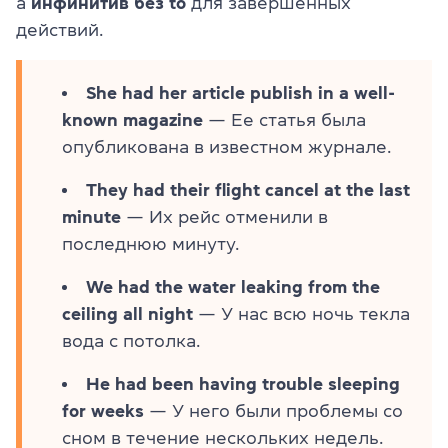
а
инфинитив без to
для завершенных
действий.
She had her article publish in a well-
known magazine
— Ее статья была
опубликована в известном журнале.
They had their flight cancel at the last
minute
— Их рейс отменили в
последнюю минуту.
We had the water leaking from the
ceiling all night
— У нас всю ночь текла
вода с потолка.
He had been having trouble sleeping
for weeks
— У него были проблемы со
сном в течение нескольких недель.