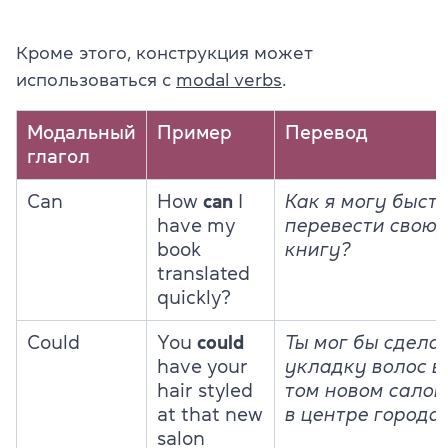
Кроме этого, конструкция может
использоваться с
modal verbs
.
Модальный
Пример
Перевод
глагол
Can
How
can
I
Как я могу быст
have my
перевести свою
book
книгу?
translated
quickly?
Could
You
could
Ты мог бы сдела
have your
укладку волос в
hair styled
том новом салон
at that new
в центре города.
salon