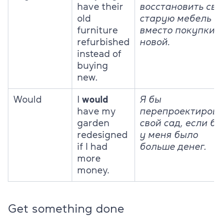
have their
восстановить св
old
старую мебель
furniture
вместо покупки
refurbished
новой.
instead of
buying
new.
Would
I
would
Я бы
have my
перепроектиров
garden
свой сад, если б
redesigned
у меня было
if I had
больше денег.
more
money.
Get something done