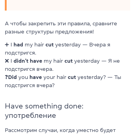
А чтобы закрепить эти правила, сравните
разные структуры предложения!
➕ I
had
my hair
cut
yesterday — Вчера я
подстригся.
❌
I
didn’t have
my hair
cut
yesterday — Я не
подстригся вчера.
❓
Did
you
have
your hair
cut
yesterday? — Ты
подстригся вчера?
Have something done:
употребление
Рассмотрим случаи, когда уместно будет