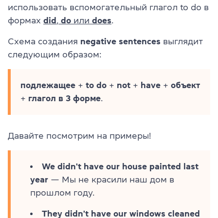
использовать вспомогательный глагол to do в
формах
did
,
do
или
does
.
Схема создания
negative sentences
выглядит
следующим образом:
подлежащее
+
to do
+
not
+
have
+
объект
+
глагол в 3 форме
.
Давайте посмотрим на примеры!
We didn't have our house painted last
year
— Мы не красили наш дом в
прошлом году.
They didn't have our windows cleaned