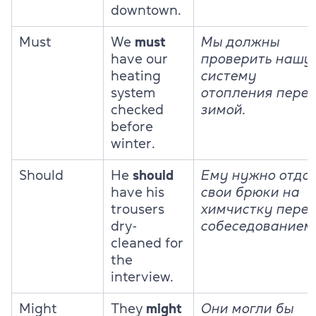
downtown.
Must
We
must
Мы должны
have our
проверить нашу
heating
систему
system
отопления пере
checked
зимой.
before
winter.
Should
He
should
Ему нужно отда
have his
свои брюки на
trousers
химчистку пере
dry-
собеседованием
cleaned for
the
interview.
Might
They
might
Они могли бы