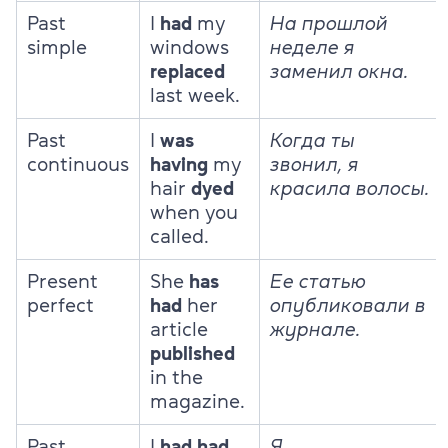
Past
I
had
my
На прошлой
simple
windows
неделе я
replaced
заменил окна.
last week.
Past
I
was
Когда ты
continuous
having
my
звонил, я
hair
dyed
красила волосы.
when you
called.
Present
She
has
Ее статью
perfect
had
her
опубликовали в
article
журнале.
published
in the
magazine.
Past
I
had had
Я