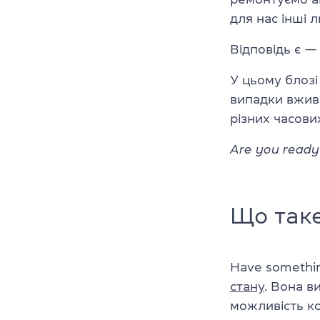
для нас інші 
Відповідь є —
У цьому блозі
випадки вжи
різних часови
Are you ready 
Що таке
Have somethi
стану
. Вона в
можливість ко