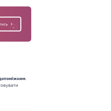
тись
 допоміжним
.
товувати