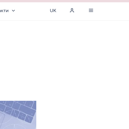
акти
UK