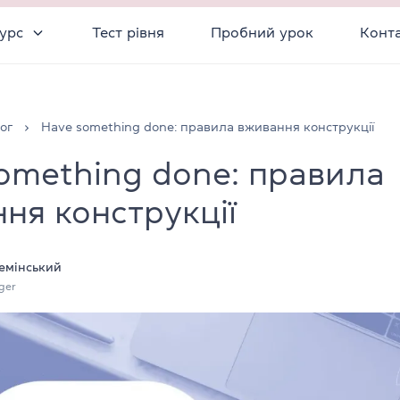
урс
Тест рівня
Пробний урок
Конт
ог
Have something done: правила вживання конструкції
omething done: правила
ня конструкції
емінський
ger