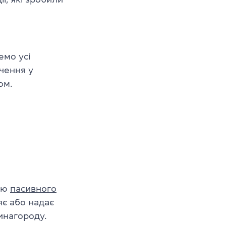
емо усі
чення у
ом.
мою
пасивного
яє або надає
инагороду.