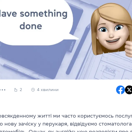
2
4 хвилини
овсякденному житті ми часто користуємось послу
 нову зачіску у перукаря, відвідуємо стоматолога
томобіль. Однак, як англійською розповісти про ді