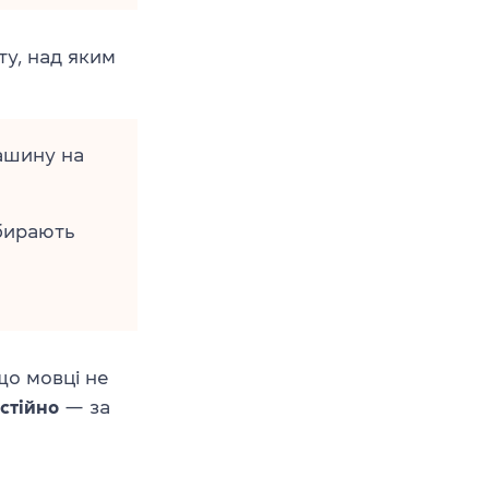
ту, над яким
ашину на
бирають
що мовці не
стійно
— за