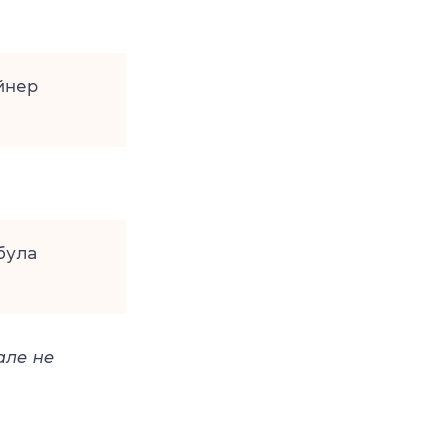
йнер
була
але не