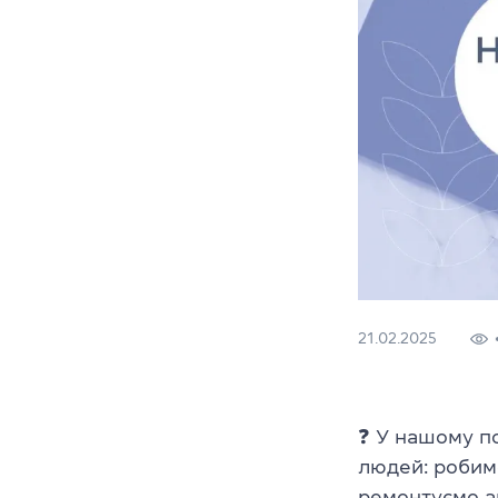
21.02.2025
❓ У нашому п
людей: робимо
ремонтуємо ав