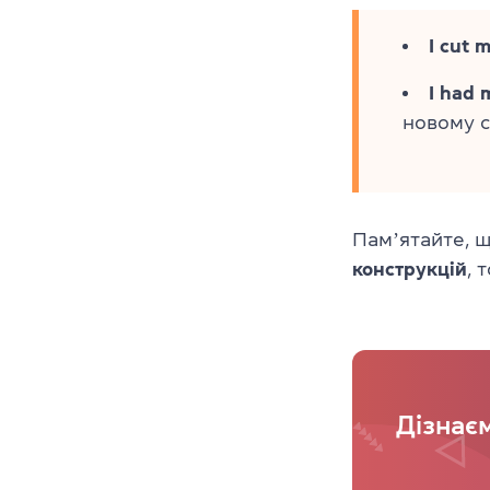
I cut m
I had 
новому с
Памʼятайте, 
конструкцій
, 
Дізнає