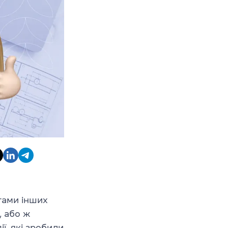
гами інших
, або ж
ї, які зробили