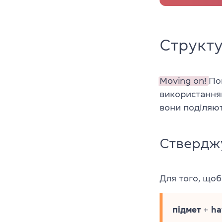
Структу
Moving on!
По
використанням
вони поділяю
Ствердж
Для того, що
підмет
+
ha