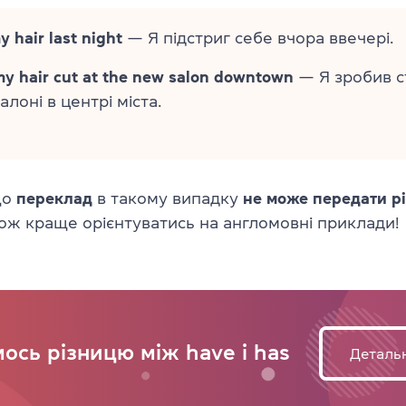
y hair last night
— Я підстриг себе вчора ввечері.
my hair cut at the new salon downtown
— Я зробив с
алоні в центрі міста.
що
переклад
в такому випадку
не може передати р
тож краще орієнтуватись на англомовні приклади!
мось різницю між have і has
Деталь