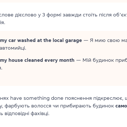
лове дієслово у 3 формі завжди стоїть після обʼєк
я.
 my car washed at the local garage
— Я мию свою м
 автомийці.
 my house cleaned every month
— Мій будинок при
.
нях have something done пояснення підкреслює, 
, фарбують волосся чи прибирають будинок
само
 відповідні фахівці.