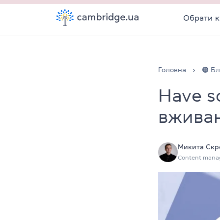
Обрати к
Головна
🟠 Бл
Have s
вживан
Микита Скр
Content mana