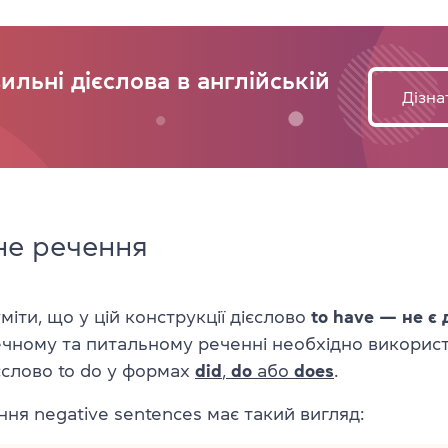
льні дієслова в англійській
Дізна
не речення
іти, що у цій конструкції дієслово
to have — не є
ечному та питальному реченні необхідно викорис
єслово to do у формах
did
,
do
або
does
.
ня negative sentences має такий вигляд: