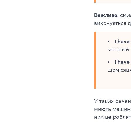
Важливо:
смис
виконується ді
I have
місцевій
I have
щомісяця
У таких речен
миють машину
них це роблять