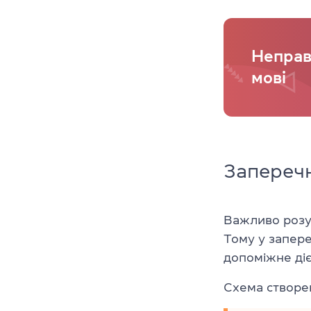
Неправи
мові
Запереч
Важливо розум
Тому у запер
допоміжне ді
Схема створен