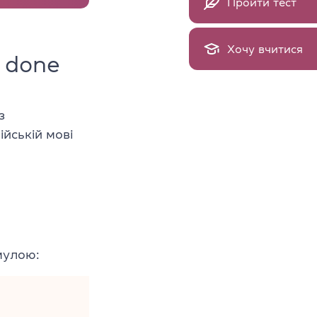
Пройти тест
Хочу вчитися
 done
з
ійській мові
мулою: