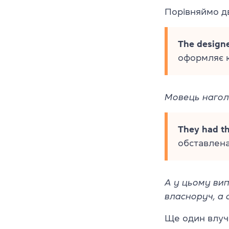
Порівняймо д
The designe
оформляє к
Мовець нагол
They had th
обставлен
А у цьому вип
власноруч, а
Ще один влуч