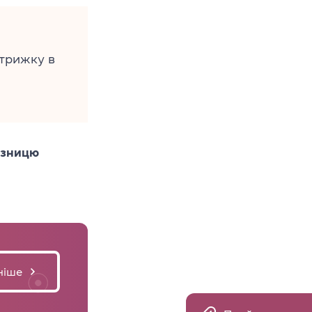
трижку в
ізницю
ніше