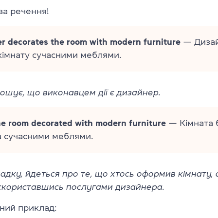
ва речення!
r decorates the room with modern furniture
— Диза
імнату сучасними меблями.
ошує, що виконавцем дії є дизайнер.
e room decorated with modern furniture
— Кімната 
а сучасними меблями.
адку, йдеться про те, що хтось оформив кімнату, 
 скориставшись послугами дизайнера.
ний приклад: