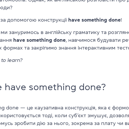
люди?
 за допомогою конструкції
have something done
!
 ми зануримось в англійську граматику та розглян
вання
have something done
, навчимося будувати ре
х формах та закріпимо знання інтерактивним тест
to learn?
 have something done?
ng done — це каузативна конструкція, яка є фор
икористовується тоді, коли суб’єкт змушує, дозвол
мусь зробити дію за нього, зокрема за плату чи в