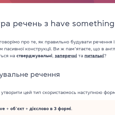
ра речень з have something
говорімо про те, як правильно будувати речення і
 пасивної конструкції. Ви ж памʼятаєте, що в англ
ться на
стверджувальні
,
заперечні
та
питальні
?
увальне речення
б утворити цей тип скористаємось наступною фор
ve
+
обʼєкт
+
дієслово в 3 формі
.