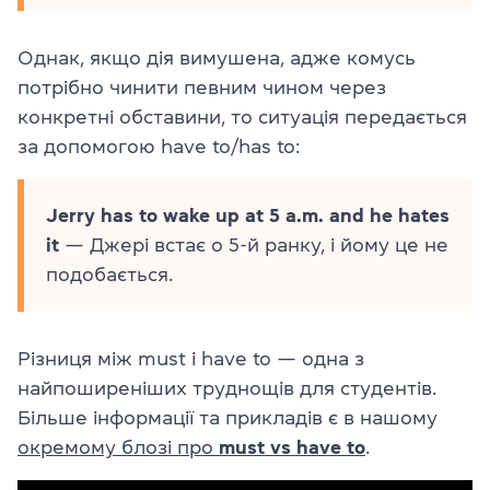
Однак, якщо дія вимушена, адже комусь
потрібно чинити певним чином через
конкретні обставини, то ситуація передається
за допомогою have to/has to:
Jerry has to wake up at 5 a.m. and he hates
it
— Джері встає о 5-й ранку, і йому це не
подобається.
Різниця між must і have to — одна з
найпоширеніших труднощів для студентів.
Більше інформації та прикладів є в нашому
окремому блозі про
must vs have to
.