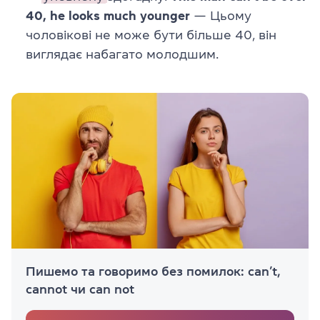
40, he looks much younger
— Цьому
чоловікові не може бути більше 40, він
виглядає набагато молодшим.
Пишемо та говоримо без помилок: can’t,
cannot чи can not