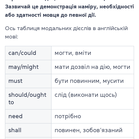
Зазвичай це демонстрація наміру, необхідності
або здатності мовця до певної дії.
Ось таблиця модальних дієслів в англійській
мові:
can/could
могти, вміти
may/might
мати дозвіл на дію, могти
must
бути повинним, мусити
should/ought
слід (виконати щось)
to
need
потрібно
shall
повинен, зобов’язаний