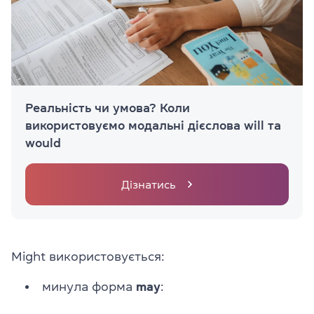
Реальність чи умова? Коли
використовуємо модальні дієслова will та
would
Дізнатись
Might використовується:
минула форма
may
: