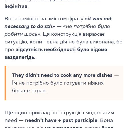
інфінітив
.
Вона замінює за змістом фразу
«it was not
necessary to do sth»
—
«не потрібно було
робити щось»
. Ця конструкція виражає
ситуацію, коли певна дія не була виконана, бо
про
відсутність необхідності було відомо
заздалегідь
.
They didn't need to cook any more dishes
—
Їм не потрібно було готувати ніяких
більше страв.
Ще один приклад конструкції з модальним
need —
needn’t have + past participle
. Вона
означає, що дія
не є важливою
, однак
була