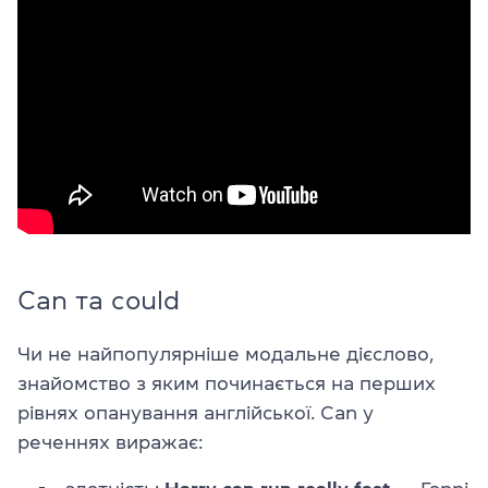
Can та could
Чи не найпопулярніше модальне дієслово,
знайомство з яким починається на перших
рівнях опанування англійської. Can у
реченнях виражає: