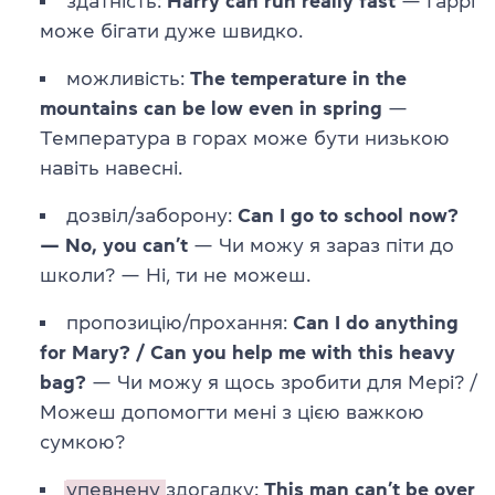
здатність:
Harry can run really fast
— Гаррі
може бігати дуже швидко.
можливість:
The temperature in the
mountains can be low even in spring
—
Температура в горах може бути низькою
навіть навесні.
дозвіл/заборону:
Can I go to school now?
— No, you can’t
— Чи можу я зараз піти до
школи? — Ні, ти не можеш.
пропозицію/прохання:
Can I do anything
for Mary? / Can you help me with this heavy
bag?
— Чи можу я щось зробити для Мері? /
Можеш допомогти мені з цією важкою
сумкою?
упевнену
здогадку:
This man can’t be over