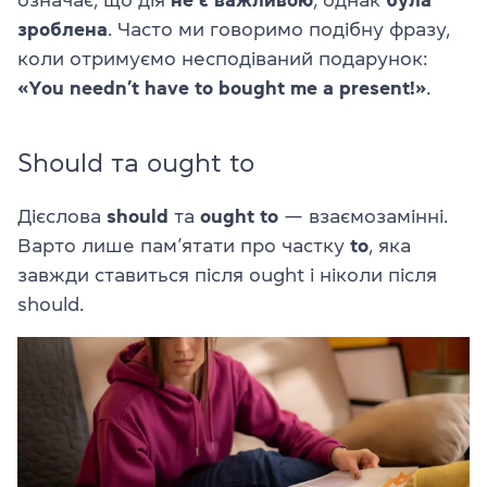
зроблена
. Часто ми говоримо подібну фразу,
коли отримуємо несподіваний подарунок:
«You needn’t have to bought me a present!»
.
Should та ought to
Дієслова
should
та
ought to
— взаємозамінні.
Варто лише пам’ятати про частку
to
, яка
завжди ставиться після ought і ніколи після
should.