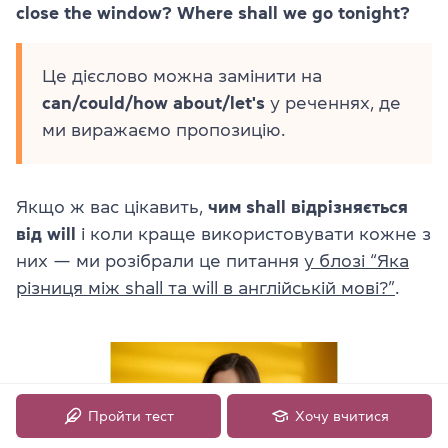
close the window? Where shall we go tonight?
Це дієслово можна замінити на
can/could/how about/let's
у реченнях, де
ми виражаємо пропозицію.
Якщо ж вас цікавить,
чим
shall відрізняється
від will
і коли краще використовувати кожне з
них — ми розібрали це питання
у блозі “Яка
різниця між shall та will в англійській мові?”
.
Пройти тест
Хочу вчитися