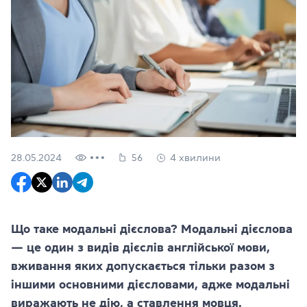
28.05.2024
56
4 хвилини
Що таке модальні дієслова? Модальні дієслова
— це один з видів дієслів англійської мови,
вживання яких допускається тільки разом з
іншими основними дієсловами, адже модальні
виражають не дію, а ставлення мовця.