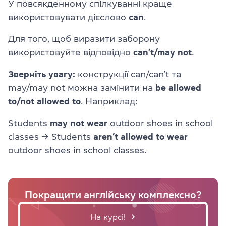
У повсякденному спілкуванні краще
використовувати дієслово
can
.
Для того, щоб виразити заборону
використовуйте відповідно
can’t/may not
.
Зверніть увагу:
конструкції can/can’t та
may/may not можна замінити на
be allowed
to/not allowed to
. Наприклад:
Students
may not wear
outdoor shoes in school
classes → Students
aren’t allowed to wear
outdoor shoes in school classes.
Покращити англійську комплексно?
На курсі!