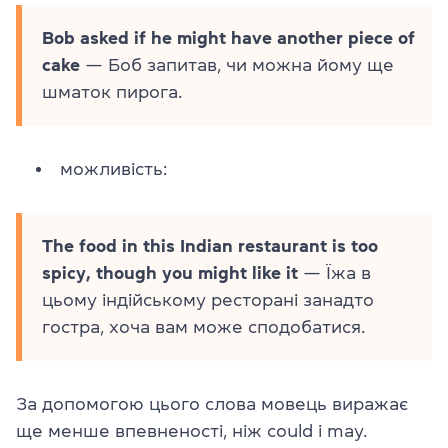
Bob asked if he might have another piece of
cake
— Боб запитав, чи можна йому ще
шматок пирога.
можливість:
The food in this Indian restaurant is too
spicy, though you might like it
— Їжа в
цьому індійському ресторані занадто
гостра, хоча вам може сподобатися.
За допомогою цього слова мовець виражає
ще менше впевненості, ніж could і may.