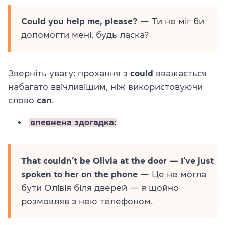
Could you help me, please?
— Ти не міг би
допомогти мені, будь ласка?
Зверніть увагу: прохання з
could
вважається
набагато ввічливішим, ніж використовуючи
слово
can
.
впевнена здогадка:
That couldn’t be Olivia at the door — I’ve just
spoken to her on the phone
— Це не могла
бути Олівія біля дверей — я щойно
розмовляв з нею телефоном.