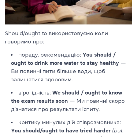
Should/ought to використовуємо коли
говоримо про:
пораду, рекомендацію:
You should /
ought to drink more water to stay healthy
—
Ви повинні пити більше води, щоб
залишатися здоровим.
вірогідність:
We should / ought to know
the exam results soon
— Ми повинні скоро
дізнатися про результати іспиту.
критику минулих дій співрозмовника:
You should/ought to have tried harder
(but