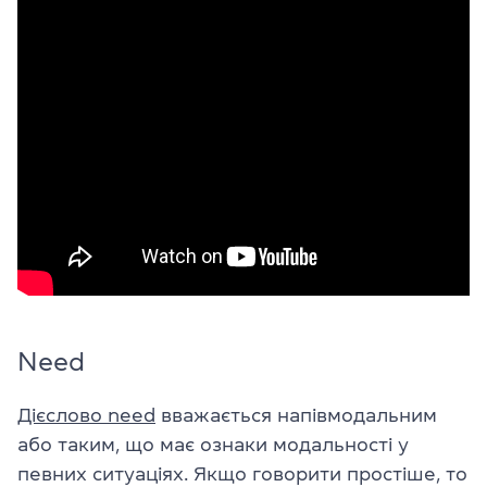
Need
Дієслово need
вважається напівмодальним
або таким, що має ознаки модальності у
певних ситуаціях. Якщо говорити простіше, то