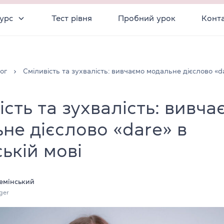
урс
Тест рівня
Пробний урок
Конт
ог
Сміливість та зухвалість: вивчаємо модальне дієслово «da
ість та зухвалість: вивча
не дієслово «dare» в
ській мові
емінський
ger