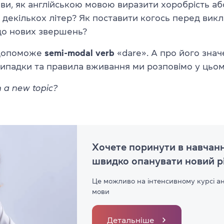
 ви, як англійською мовою виразити хоробрість аб
декількох літер? Як поставити когось перед вик
до нових звершень?
 допоможе
semi-modal verb
«dare». А про його знач
випадки та правила вживання ми розповімо у цьом
 a new topic?
Хочете поринути в навчанн
швидко опанувати новий р
Це можливо на інтенсивному курсі ан
мови
Детальніше