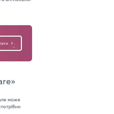
тати
are»
 але може
 потрібно