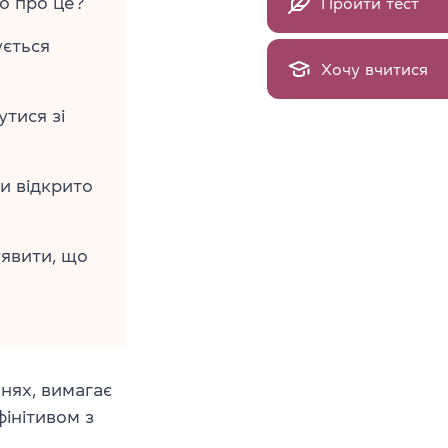
о про це?
Пройти тест
ується
Хочу вчитися
утися зі
и відкрито
уявити, що
нях, вимагає
інітивом з