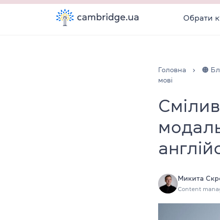
Обрати к
Головна
🟠 Бл
мові
Смілив
модаль
англій
Микита Скр
Content mana