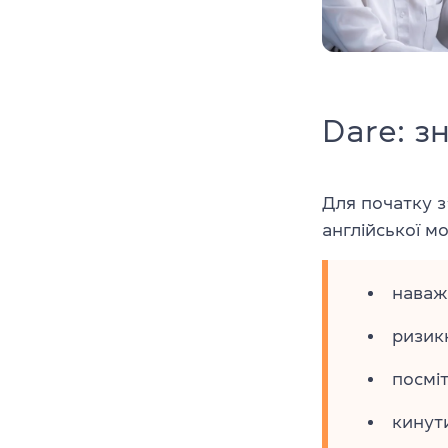
Dare: з
Для початку з
англійської м
наваж
ризик
посміт
кинут