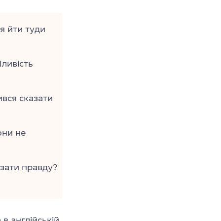
я йти туди
іливість
ився сказати
они не
азати правду?
в англійській