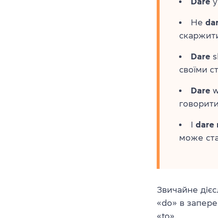
Dare
y
He
da
скаржити
Dare
s
своїми с
Dare
w
говорити
I
dare 
може ста
Звичайне діє
«do» в запере
«to».