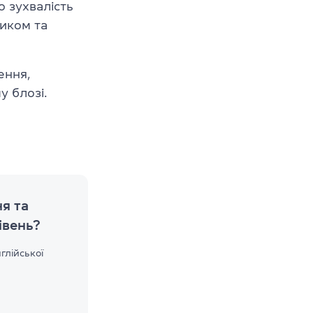
о зухвалість
ликом та
ення,
у блозі.
я та
івень?
глійської