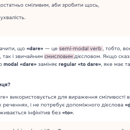
достатньо сміливим, аби зробити щось,
ухвалість.
ачити, що
«dare»
— це
semi-modal verb
, тобто, в
 так і звичайним
смисловим
дієсловом. Якщо сказ
то
modal «dare»
заміняє
regular «to dare»
, яке має т
иця?
re» використовується для вираження сміливості 
 реченнях, і не потребує допоміжного дієслова
«
вживається інфінітив без
«to»
.