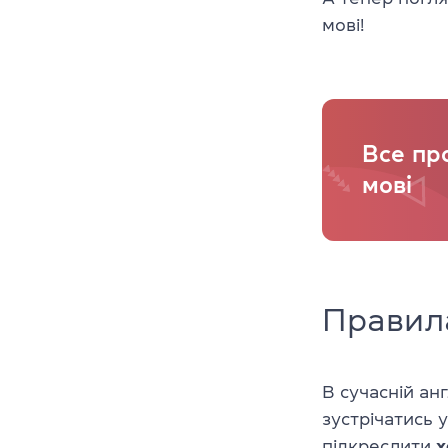
мові!
Все про
мові
Правила
В сучасній ан
зустрічатись 
підкреслити
х