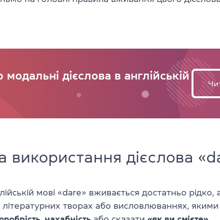
 модальні дієслова в англійській
Чи
 використання дієслова «d
глійській мові «dare» вживається достатньо рідко,
у літературних творах або висловлюваннях, якими
оробрість
,
нахабність
або сказати
«як ви смієте»
.