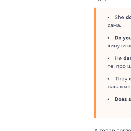
She
do
сама.
Do you
кинути в
He
da
те, про 
They
наважили
Does s
А тепер погля