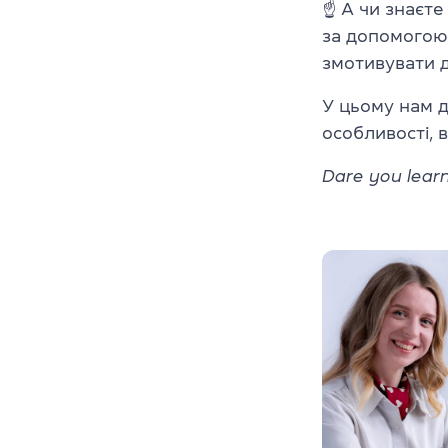
☝ А чи знаєте
за допомогою 
змотивувати 
У цьому нам
особливості, 
Dare you learn