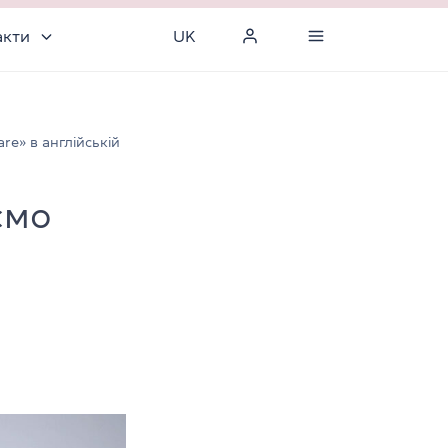
акти
UK
re» в англійській
ємо