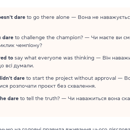
esn't dare
to go there alone — Вона не наважуєтьс
 dare
to challenge the champion? — Чи маєте ви см
иклик чемпіону?
red to
say what everyone was thinking — Він наваж
що всі думали.
didn't dare
to start the project without approval — В
ся розпочати проєкт без схвалення.
he dare
to tell the truth? — Чи наважиться вона ск
ньмо на головні правила вживання цього дієслова 