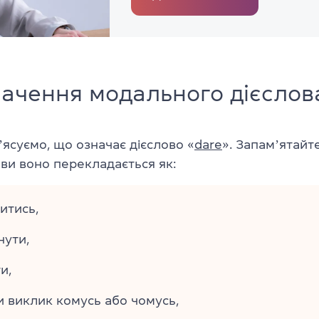
начення модального дієслов
ʼясуємо, що означає дієслово «
dare
». Запамʼятайте
ови воно перекладається як:
итись,
нути,
и,
и виклик комусь або чомусь,