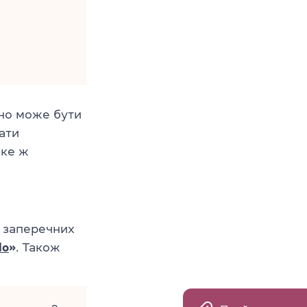
оно може бути
ати
аке ж
в заперечних
do
»
. Також