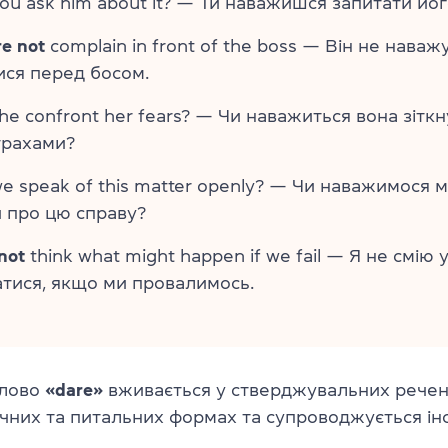
ou ask him about it? — Ти наважишся запитати йог
re not
complain in front of the boss — Він не наваж
ся перед босом.
he confront her fears? — Чи наважиться вона зіткн
трахами?
e speak of this matter openly? — Чи наважимося м
 про цю справу?
not
think what might happen if we fail — Я не смію 
тися, якщо ми провалимось.
слово
«dare»
вживається у стверджувальних речен
чних та питальних формах та супроводжується інф