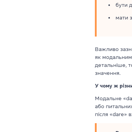
бути 
мати з
Важливо зазн
як модальним,
детальніше, 
значення.
У чому ж різн
Модальне «da
або питальних
після «dare» 