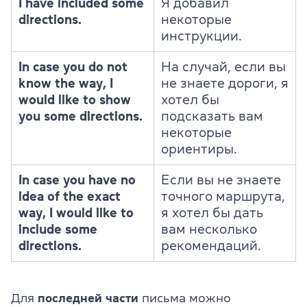
I have included some
Я добавил
directions.
некоторые
инструкции.
In case you do not
На случай, если вы
know the way, I
не знаете дороги, я
would like to show
хотел бы
you some directions.
подсказать вам
некоторые
ориентиры.
In case you have no
Если вы не знаете
idea of the exact
точного маршрута,
way, I would like to
я хотел бы дать
include some
вам несколько
directions.
рекомендаций.
Для
последней части
письма можно