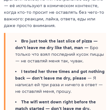
— её используют в комическом контексте,
когда кто-то просит не оставлять без чего-то
важного: реакции, лайка, ответа, еды или
даже просто внимания.
Bro just took the last slice of pizza —
don't leave me dry like that, man —
Бро
только что взял последний кусок пиццы
— не оставляй меня так, чувак.
I texted her three times and got nothing
back — don't leave me dry, please
— Я
написал ей три раза и ничего в ответ —
не оставляй меня, прошу.
The wifi went down right before the
match started — don't leave me dry,