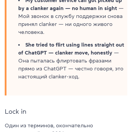
My customer service call got picked up
by a clanker again — no human in sight
—
Мой звонок в службу поддержки снова
принял clanker — ни одного живого
человека.
She tried to flirt using lines straight out
of ChatGPT — clanker move, honestly
—
Она пыталась флиртовать фразами
прямо из ChatGPT — честно говоря, это
настоящий clanker-ход.
Lock in
Один из терминов, окончательно