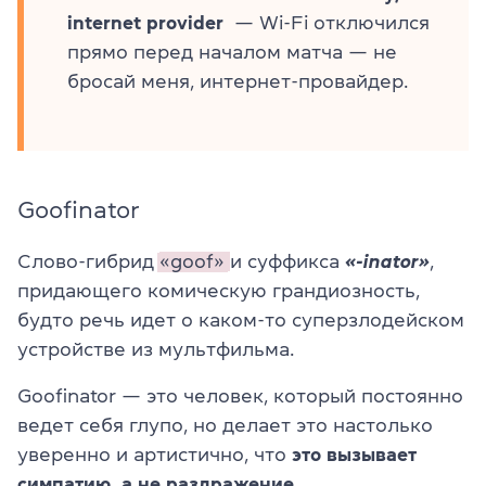
internet provider
— Wi-Fi отключился
прямо перед началом матча — не
бросай меня, интернет-провайдер.
Goofinator
Слово-гибрид
«goof»
и суффикса
«-inator»
,
придающего комическую грандиозность,
будто речь идет о каком-то суперзлодейском
устройстве из мультфильма.
Goofinator — это человек, который постоянно
ведет себя глупо, но делает это настолько
уверенно и артистично, что
это вызывает
симпатию, а не раздражение
.