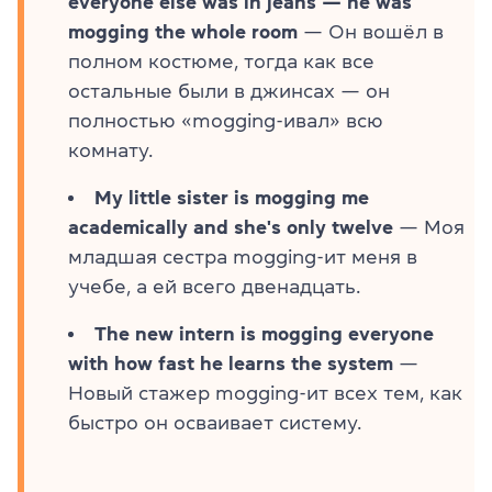
everyone else was in jeans — he was
mogging the whole room
— Он вошёл в
полном костюме, тогда как все
остальные были в джинсах — он
полностью «mogging-ивал» всю
комнату.
My little sister is mogging me
academically and she's only twelve
— Моя
младшая сестра mogging-ит меня в
учебе, а ей всего двенадцать.
The new intern is mogging everyone
with how fast he learns the system
—
Новый стажер mogging-ит всех тем, как
быстро он осваивает систему.