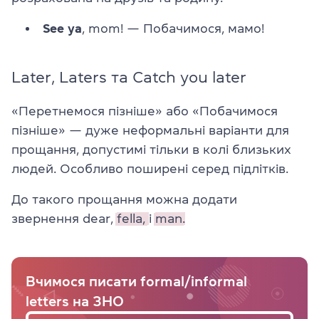
See ya
, mom!
—
Побачимося, мамо!
Later, Laters та Catch you later
«Перетнемося пізніше» або «Побачимося
пізніше»
—
дуже неформальні варіанти для
прощання, допустимі тільки в колі близьких
людей. Особливо поширені серед підлітків.
До такого прощання можна додати
звернення dear,
fella,
і
man.
Вчимося писати formal/informal
letters на ЗНО