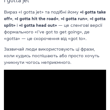
I gotta jet
Вираз «I gotta jet» та подібні йому
«I gotta take
off»
,
«I gotta hit the road»
,
«I gotta run»
,
«I gotta
split»
і
«I gotta head out»
— це сленгові версії
формального «I’ve got to get going», де
«gotta» — це скорочення від «got to».
Зазвичай люди використовують ці фрази,
коли кудись поспішають або просто хочуть
уникнути чогось неприємного.