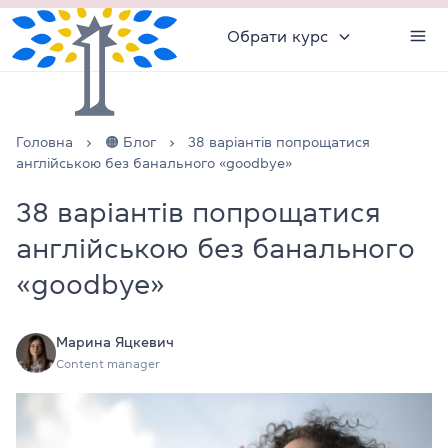
Обрати курс
Головна
🟠 Блог
38 варіантів попрощатися
англійською без банального «goodbye»
38 варіантів попрощатися
англійською без банального
«goodbye»
Марина Яцкевич
Content manager