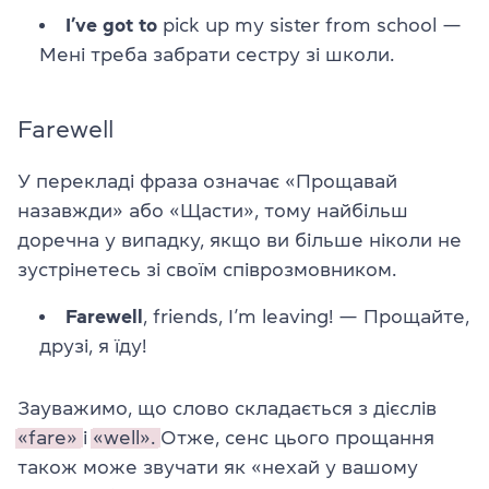
I’ve got
to
pick up my sister from school
—
Мені треба забрати сестру зі школи.
Farewell
У перекладі фраза означає «Прощавай
назавжди» або «Щасти», тому найбільш
доречна у випадку, якщо ви більше ніколи не
зустрінетесь зі своїм співрозмовником.
Farewell
, friends, I’m leaving! — Прощайте,
друзі, я їду!
Зауважимо, що слово складається з дієслів
«fare»
і
«well».
Отже, сенс цього прощання
також може звучати як «нехай у вашому