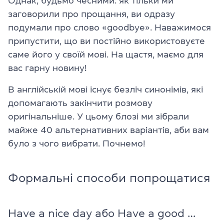
Однак, будьмо чесними: як тільки ми
заговорили про прощання, ви одразу
подумали про слово «goodbye». Наважимося
припустити, що ви постійно використовуєте
саме його у своїй мові. На щастя, маємо для
вас гарну новину!
В англійській мові існує безліч синонімів, які
допомагають закінчити розмову
оригінальніше. У цьому блозі ми зібрали
майже 40 альтернативних варіантів, аби вам
було з чого вибрати. Почнемо!
Формальні способи попрощатися
Have a nice day або Have a good …