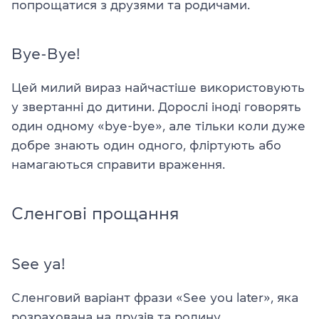
попрощатися з друзями та родичами.
Bye-Bye!
Цей милий вираз найчастіше використовують
у звертанні до дитини. Дорослі іноді говорять
один одному «bye-bye», але тільки коли дуже
добре знають один одного, фліртують або
намагаються справити враження.
Сленгові прощання
See ya!
Сленговий варіант фрази «See you later», яка
розрахована на друзів та родину.