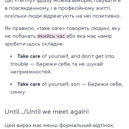
Цю «теплу» фразу можна використовувати й
в повсякденному, і в професійному житті,
оскільки люди відреагують на неї позитивно.
Як правило, «take care» говорять людині, яку
не побачать
якийсь час
або яка має намір
зробити щось складне.
Take care
of yourself, and don’t get into
trouble
—
Бережи себе та не шукай
неприємностей.
Take care
of yourself, son
—
Бережи себе,
синку.
Until…/Until we meet again!
Цей вираз має менш формальний відтінок,